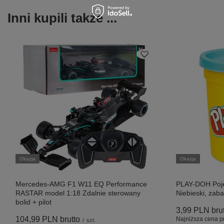
Inni kupili także ...
Okazja
Okazja
Mercedes-AMG F1 W11 EQ Performance
PLAY-DOH Poj
RASTAR model 1:18 Zdalnie sterowany
Niebieski, zab
bolid + pilot
3,99 PLN
bru
104,99 PLN
brutto
Najniższa cena p
/
szt.