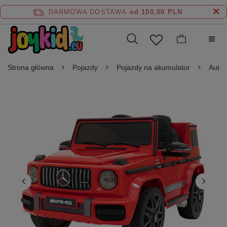
DARMOWA DOSTAWA
od 100,00 PLN
Strona główna
Pojazdy
Pojazdy na akumulator
Auta 