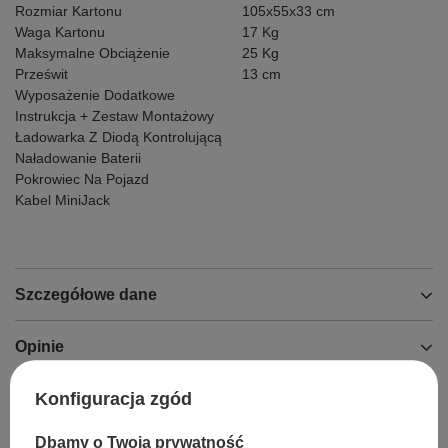
Rozmiar Kartonu
105x55x33 cm
Waga Kartonu
17 Kg
Maksymalne Obciążenie
25 Kg
Prześwit
13 cm
Wyposażenie Dodatkowe
Instrukcja + Zestaw Montażowy
Ładowarka Z Diodą Kontrolującą
Naładowanie Baterii
Pokrowiec Na Pojazd
Kabel MiniJack
Szczegółowe dane
Opinie
Konfiguracja zgód
Dbamy o Twoją prywatność