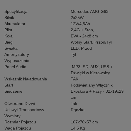
Specyfikacja
Mercedes AMG G63
Silnik
2x25W
Akumulator
12V/4,5Ah
Pilot
2,4G + Stop,
Koła
EVA
-
24x8 cm
Biegi
Wolny Start, Przód/Tył
Światła
LED, Przód
Amortyzatory
Tył
Wyposażenie
Panel Audio
MP3, SD, AUX, USB +
Dźwięki w Kierownicy
Wskaźnik Naładowania
TAK
Start
Podświetlany Włącznik
Siedzenie
Ekoskóra + Pasy - 32x19x29
cm
Otwierane Drzwi
Tak
Uchwyt Transportowy
Rączka
Wymiary
Rozmiar Pojazdu
107x70x57 cm
Waga Pojazdu
14,5 Kg