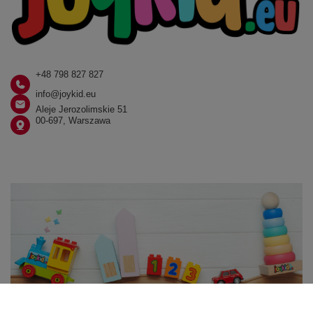
+48 798 827 827
info@joykid.eu
Aleje Jerozolimskie 51
00-697, Warszawa