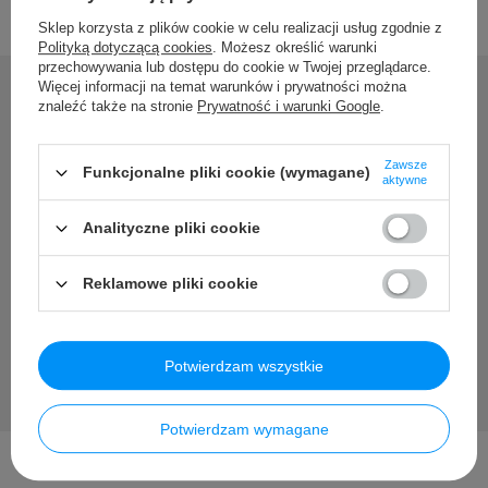
Sklep korzysta z plików cookie w celu realizacji usług zgodnie z
Polityką dotyczącą cookies
. Możesz określić warunki
przechowywania lub dostępu do cookie w Twojej przeglądarce.
Więcej informacji na temat warunków i prywatności można
znaleźć także na stronie
Prywatność i warunki Google
.
Potrzebujesz pomocy? Masz
Zawsze
Funkcjonalne pliki cookie (wymagane)
pytania?
aktywne
Analityczne pliki cookie
Zadaj pytanie a my odpowiemy niezwłocznie, najciekawsze
pytania i odpowiedzi publikując dla innych.
Reklamowe pliki cookie
Zadaj pytanie
Potwierdzam wszystkie
Potwierdzam wymagane