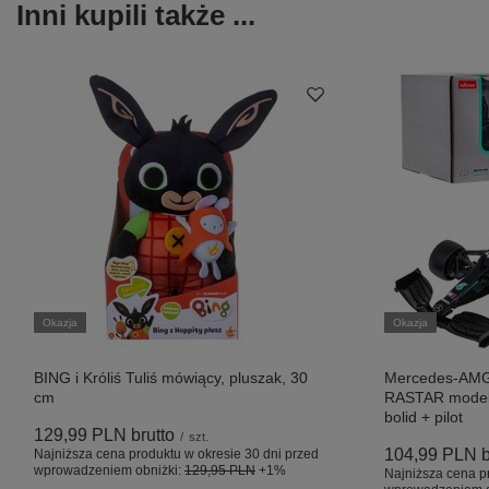
Inni kupili także ...
Okazja
Okazja
BING i Króliś Tuliś mówiący, pluszak, 30
Mercedes-AMG
cm
RASTAR model 
bolid + pilot
129,99 PLN
brutto
/
szt.
104,99 PLN
b
Najniższa cena produktu w okresie 30 dni przed
wprowadzeniem obniżki:
129,95 PLN
+1%
Najniższa cena p