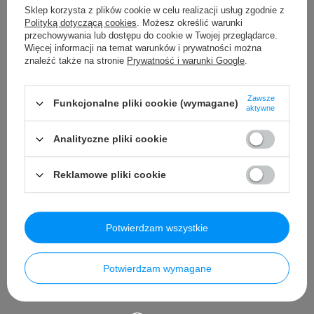
Waga Kartonu
18 Kg,
Sklep korzysta z plików cookie w celu realizacji usług zgodnie z
Maksymalne Obciążenie
30 Kg,
Polityką dotyczącą cookies
. Możesz określić warunki
przechowywania lub dostępu do cookie w Twojej przeglądarce.
Prześwit
9 cm,
Więcej informacji na temat warunków i prywatności można
Wyposażenie Dodatkowe
znaleźć także na stronie
Prywatność i warunki Google
.
Instrukcja + Zestaw Montażowy
Ładowarka z diodą kontrolującą
poziom naładowania baterii,
Zawsze
Funkcjonalne pliki cookie (wymagane)
aktywne
Kabel Mini Jack
Pilot R/C.
Analityczne pliki cookie
Reklamowe pliki cookie
Szczegółowe dane
Opinie
Potwierdzam wszystkie
Potwierdzam wymagane