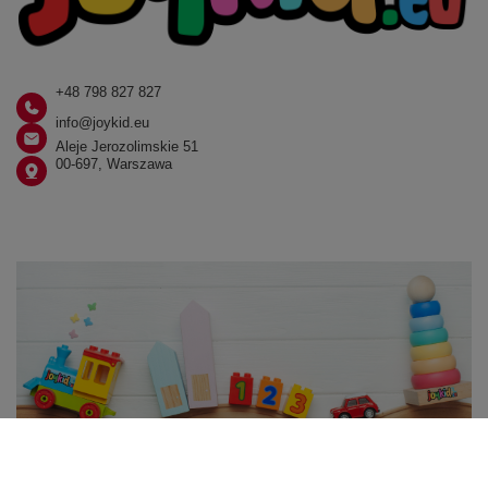
+48 798 827 827
info@joykid.eu
Aleje Jerozolimskie 51
00-697, Warszawa