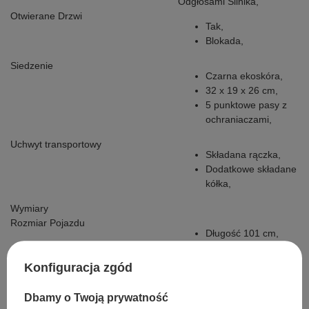
Odgłosami Silnika,
Otwierane Drzwi
Tak,
Blokada,
Siedzenie
Czarna ekoskóra,
32 x 19 x 26 cm,
5 punktowe pasy z
ochraniaczami,
Uchwyt transportowy
Składana rączka,
Dodatkowe składane
kółka,
Wymiary
Rozmiar Pojazdu
Długość 101 cm,
Szerokość 69 cm,
Wysokość 53 cm,
Konfiguracja zgód
Waga Pojazdu
15 Kg,
Dbamy o Twoją prywatność
Rozmiar Kartonu
106 x 56 x 33,5 cm,