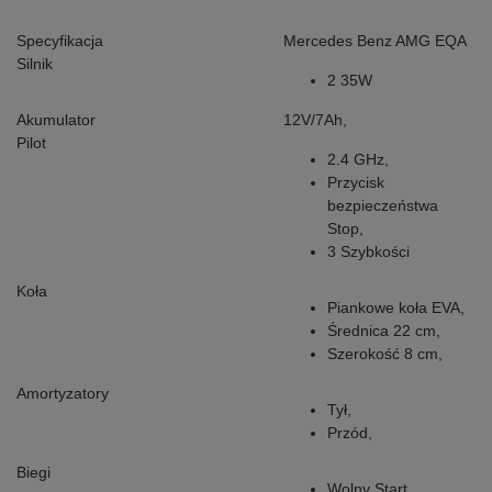
Specyfikacja
Mercedes Benz AMG EQA
Silnik
2 35W
Akumulator
12V/7Ah,
Pilot
2.4 GHz,
Przycisk
bezpieczeństwa
Stop,
3 Szybkości
Koła
Piankowe koła EVA,
Średnica 22 cm,
Szerokość 8 cm,
Amortyzatory
Tył,
Przód,
Biegi
Wolny Start,