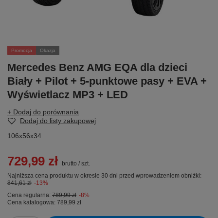
Promocja
Okazja
Mercedes Benz AMG EQA dla dzieci
Biały + Pilot + 5-punktowe pasy + EVA +
Wyświetlacz MP3 + LED
+ Dodaj do porównania
Dodaj do listy zakupowej
106x56x34
729,99 zł
brutto
/
szt.
Najniższa cena produktu w okresie 30 dni przed wprowadzeniem obniżki:
841,61 zł
-13%
Cena regularna:
789,99 zł
-8%
Cena katalogowa:
789,99 zł