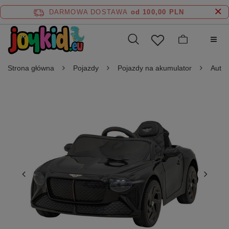
DARMOWA DOSTAWA
od 100,00 PLN
Strona główna
Pojazdy
Pojazdy na akumulator
Auta 