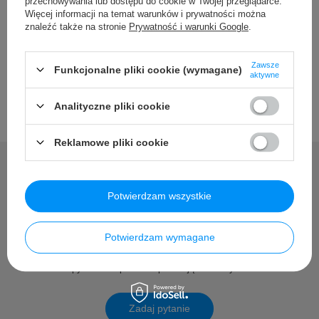
przechowywania lub dostępu do cookie w Twojej przeglądarce.
Więcej informacji na temat warunków i prywatności można
znaleźć także na stronie
Prywatność i warunki Google
.
Opinie
Zawsze
Funkcjonalne pliki cookie (wymagane)
aktywne
Analityczne pliki cookie
Reklamowe pliki cookie
Potwierdzam wszystkie
Potrzebujesz pomocy? Masz
pytania?
Potwierdzam wymagane
Zadaj pytanie a my odpowiemy niezwłocznie, najciekawsze
pytania i odpowiedzi publikując dla innych.
Zadaj pytanie