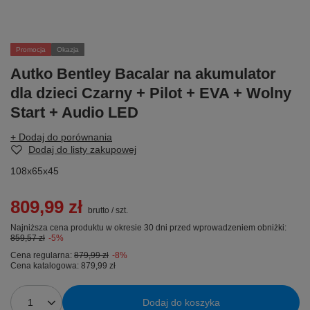
Promocja
Okazja
Autko Bentley Bacalar na akumulator
dla dzieci Czarny + Pilot + EVA + Wolny
Start + Audio LED
+ Dodaj do porównania
Dodaj do listy zakupowej
108x65x45
809,99 zł
brutto
/
szt.
Najniższa cena produktu w okresie 30 dni przed wprowadzeniem obniżki:
859,57 zł
-5%
Cena regularna:
879,99 zł
-8%
Cena katalogowa:
879,99 zł
Dodaj do koszyka