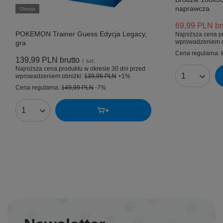
naprawcza
Okazja
69,99 PLN
br
POKEMON Trainer Guess Edycja Legacy,
Najniższa cena p
wprowadzeniem o
gra
Cena regularna:
139,99 PLN
brutto
/
szt.
Najniższa cena produktu w okresie 30 dni przed
wprowadzeniem obniżki:
139,95 PLN
+1%
Ilość produk
Cena regularna:
149,99 PLN
-7%
Ilość produktów