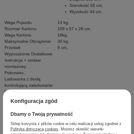
Szerokość 65 cm,
Wysokość 44 cm,
Waga Pojazdu
14 kg,
Rozmiar Kartonu
109 x 57 x 28 cm,
Waga Kartonu
18kg,
Maksymalne Obciążenie
30 kg,
Prześwit
8 cm,
Wyposażenie Dodatkowe
Instrukcja + zestaw
montażowy,
Pokrowiec,
Ładowarka z diodą
kontrolującą naładowanie
baterii
Pilot,
Konfiguracja zgód
Kabel Mini Jack.
Dbamy o Twoją prywatność
Sklep korzysta z plików cookie w celu realizacji usług zgodnie z
Polityką dotyczącą cookies
. Możesz określić warunki
Szczegółowe dane