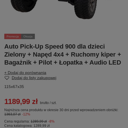
Promocja
Okazja
Auto Pick-Up Speed 900 dla dzieci
Zielony + Napęd 4x4 + Ruchomy kiper +
Bagażnik + Pilot + Łopatka + Audio LED
+ Dodaj do porównania
Dodaj do listy zakupowej
115x67x35
1189,99 zł
brutto
/
szt.
Najniższa cena produktu w okresie 30 dni przed wprowadzeniem obniżki:
1363,07 zł
-12%
Cena regularna:
1289,99 zł
-8%
Cena katalogowa:
1289,99 zł