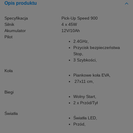
Opis produktu
Specyfikacja
Pick-Up Speed 900
Silnik
4 x 45W
Akumulator
12V/10Ah
Pilot
2.4GHz,
Przycisk bezpieczeństwa
Stop,
3 Szybkości,
Koła
Piankowe koła EVA,
27x11 cm,
Biegi
Wolny Start,
2 x Przód/Tył
Światła
Światła LED,
Przód,