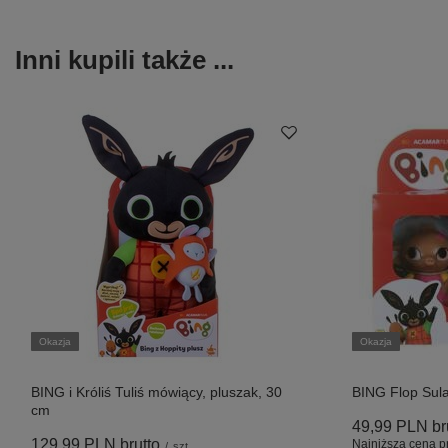
Inni kupili także ...
Okazja
Okazja
BING i Króliś Tuliś mówiący, pluszak, 30
BING Flop Sula
cm
49,99 PLN
br
129,99 PLN
brutto
Najniższa cena p
/
szt.