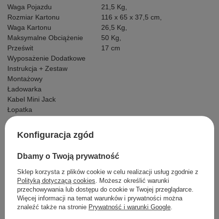
Waga Pojazdu
21,5 Kg,
Rozmiar Kartonu
116 x 65 x 37,5 cm,
Waga Kartonu
26,5 Kg,
Maksymalne Obciążenie
50 Kg,
Prześwit
17 cm
Wyposażenie Dodatkowe
Instrukcja + Zestaw
Montażowy
Ładowarka
Kabel Mini Jack
Łopatka
Konfiguracja zgód
Szczegółowe dane
Dbamy o Twoją prywatność
Sklep korzysta z plików cookie w celu realizacji usług zgodnie z
Polityką dotyczącą cookies
. Możesz określić warunki
Opinie
przechowywania lub dostępu do cookie w Twojej przeglądarce.
Więcej informacji na temat warunków i prywatności można
znaleźć także na stronie
Prywatność i warunki Google
.