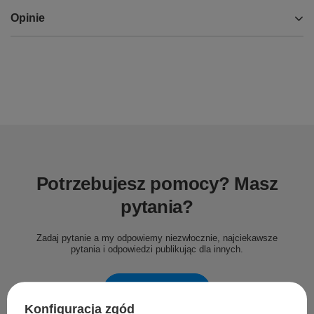
Opinie
Potrzebujesz pomocy? Masz
pytania?
Zadaj pytanie a my odpowiemy niezwłocznie, najciekawsze
pytania i odpowiedzi publikując dla innych.
Zadaj pytanie
Konfiguracja zgód