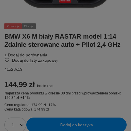
Promocja
Okazja
BMW X6 M biały RASTAR model 1:14
Zdalnie sterowane auto + Pilot 2,4 GHz
+ Dodaj do porównania
Dodaj do listy zakupowej
41x23x19
144,99 zł
brutto
/
szt.
Najniższa cena produktu w okresie 30 dni przed wprowadzeniem obniżki:
126,34 zł
+14%
Cena regularna:
174,99 zł
-17%
Cena katalogowa:
174,99 zł
Dodaj do koszyka