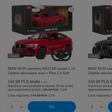
Okazja
Okazja
BMW X6 M czerwony RASTAR model 1:14
BMW X6 M cza
Zdalnie sterowane auto + Pilot 2,4 GHz
Zdalnie sterow
144,99 PLN
brutto
144,99 PLN
b
/
szt.
Najniższa cena produktu w okresie 30 dni przed
Najniższa cena p
wprowadzeniem obniżki:
126,34 PLN
+14%
wprowadzeniem o
Cena regularna:
174,99 PLN
-17%
Cena regularna:
Ilość produktów
Ilość produk