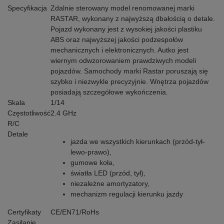
Specyfikacja
Zdalnie sterowany model renomowanej marki
RASTAR, wykonany z najwyższą dbałością o detale.
Pojazd wykonany jest z wysokiej jakości plastiku
ABS oraz najwyższej jakości podzespołów
mechanicznych i elektronicznych. Autko jest
wiernym odwzorowaniem prawdziwych modeli
pojazdów. Samochody marki Rastar poruszają się
szybko i niezwykle precyzyjnie. Wnętrza pojazdów
posiadają szczegółowe wykończenia.
Skala
1/14
Częstotliwość
2.4 GHz
R/C
Detale
jazda we wszystkich kierunkach (przód-tył-
lewo-prawo),
gumowe koła,
światła LED (przód, tył),
niezależne amortyzatory,
mechanizm regulacji kierunku jazdy
Certyfikaty
CE/EN71/RoHs
Zasilanie