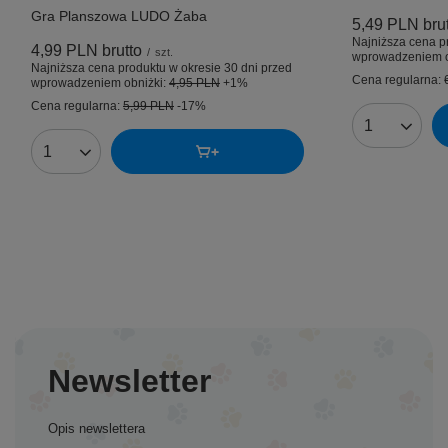
Gra Planszowa LUDO Żaba
5,49 PLN
bru
Najniższa cena p
4,99 PLN
brutto
/
szt.
wprowadzeniem o
Najniższa cena produktu w okresie 30 dni przed
Cena regularna:
wprowadzeniem obniżki:
4,95 PLN
+1%
Cena regularna:
5,99 PLN
-17%
Ilość produk
Ilość produktów
Newsletter
Opis newslettera