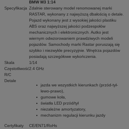
BMW M3 1:14
Specyfikacja
Zdalnie sterowany model renomowanej marki
RASTAR, wykonany z najwyższą dbałością o detale.
Pojazd wykonany jest z wysokiej jakości plastiku
ABS oraz najwyższej jakości podzespołów
mechanicznych i elektronicznych. Autko jest
wiernym odwzorowaniem prawdziwych modeli
pojazdów. Samochody marki Rastar poruszają się
szybko i niezwykle precyzyjnie. Wnętrza pojazdów
posiadają szczegółowe wykończenia.
Skala
1/14
Częstotliwość
2.4 GHz
R/C
Detale
jazda we wszystkich kierunkach (przód-tył-
lewo-prawo),
gumowe koła,
światła LED przód/tył
niezależne amortyzatory,
mechanizm regulacji kierunku jazdy
Certyfikaty
CE/EN71/RoHs