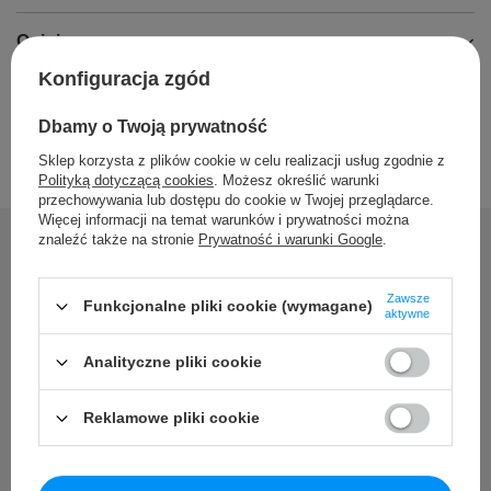
Opinie
Konfiguracja zgód
Dbamy o Twoją prywatność
Sklep korzysta z plików cookie w celu realizacji usług zgodnie z
Polityką dotyczącą cookies
. Możesz określić warunki
przechowywania lub dostępu do cookie w Twojej przeglądarce.
Więcej informacji na temat warunków i prywatności można
znaleźć także na stronie
Prywatność i warunki Google
.
Potrzebujesz pomocy? Masz
Zawsze
Funkcjonalne pliki cookie (wymagane)
aktywne
pytania?
Analityczne pliki cookie
Zadaj pytanie a my odpowiemy niezwłocznie, najciekawsze
pytania i odpowiedzi publikując dla innych.
Reklamowe pliki cookie
Zadaj pytanie