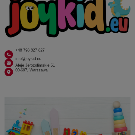
+48 798 827 827
info@joykid.eu
Aleje Jerozolimskie 51
00-697, Warszawa