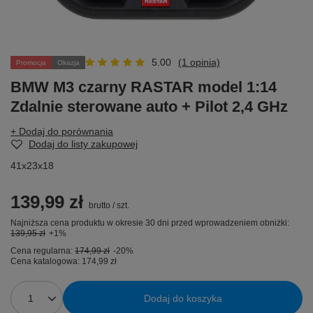
5.00
(1 opinia)
Promocja
Okazja
BMW M3 czarny RASTAR model 1:14
Zdalnie sterowane auto + Pilot 2,4 GHz
+ Dodaj do porównania
Dodaj do listy zakupowej
41x23x18
139,99 zł
brutto
/
szt.
Najniższa cena produktu w okresie 30 dni przed wprowadzeniem obniżki:
139,95 zł
+1%
Cena regularna:
174,99 zł
-20%
Cena katalogowa:
174,99 zł
Dodaj do koszyka