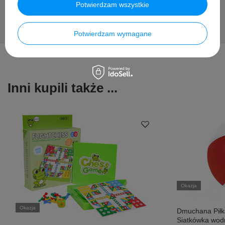
Potwierdzam wszystkie
Potwierdzam wymagane
Inni kupili także ...
Okazja
Okazja
Dmuchana Pił
Siatkówka wod