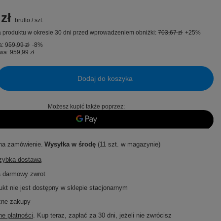
zł
brutto
/
szt.
 produktu w okresie 30 dni przed wprowadzeniem obniżki:
703,67 zł
+25%
a:
959,99 zł
-8%
wa:
959,99 zł
Dodaj do koszyka
Możesz kupić także poprzez:
na zamówienie
Wysyłka
w środę
(11 szt. w magazynie)
szybka dostawa
a darmowy zwrot
ukt nie jest dostępny w sklepie stacjonarnym
zne zakupy
e płatności
. Kup teraz, zapłać za 30 dni, jeżeli nie zwrócisz