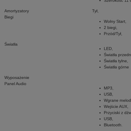
Szerokość 11 
Amortyzatory
Tył,
Biegi
Wolny Start,
2 biegi,
Przód/Tył,
Światła
LED,
Światła przedn
Światła tylne,
Światła górne
Wyposażenie
Panel Audio
MP3,
USB,
Wgrane melody
Wejście AUX,
Przyciski z dź
USB,
Bluetooth.