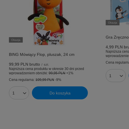
Okazja
Gra Zręczno
Okazja
4,99 PLN
bru
Najniższa cena
BING Mówiący Flop, pluszak, 24 cm
wprowadzenie
Cena regularn
99,99 PLN
brutto
/
szt.
Najniższa cena produktu w okresie 30 dni przed
wprowadzeniem obniżki:
99,95 PLN
+1%
Ilość prod
Cena regularna:
109,99 PLN
-9%
Do koszyka
Ilość produktów