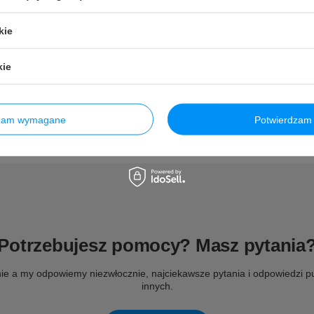
kie
kie
dzam wymagane
Potwierdzam 
Potrzebujesz pomocy? Masz pytania
ie a my odpowiemy niezwłocznie, najciekawsze pytania i odpowiedzi pu
innych.