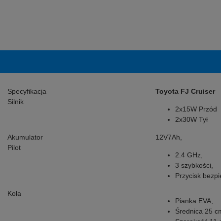
Specyfikacja
Toyota FJ Cruiser
Silnik
2x15W Przód
2x30W Tył
Akumulator
12V7Ah,
Pilot
2.4 GHz,
3 szybkości,
Przycisk bezp
Koła
Pianka EVA,
Średnica 25 c