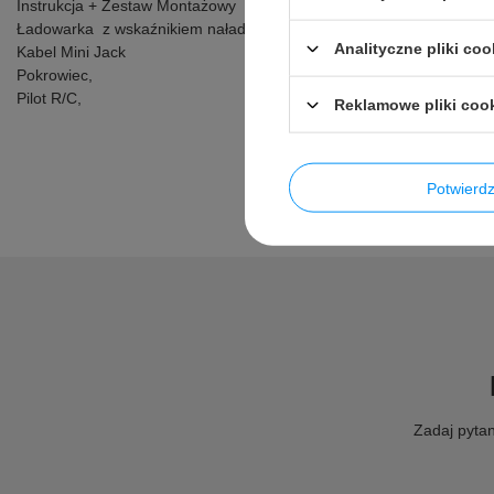
Instrukcja + Zestaw Montażowy
Ładowarka z wskaźnikiem naładowania baterii,
Analityczne pliki coo
Kabel Mini Jack
Pokrowiec,
Pilot R/C,
Reklamowe pliki coo
Potwier
Zadaj pytan