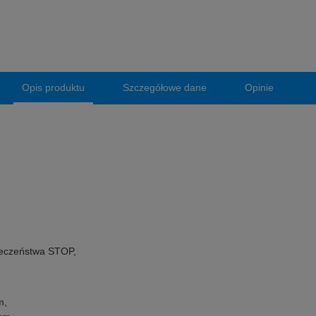
Opis produktu
Szczegółowe dane
Opinie
ieczeństwa STOP,
m,