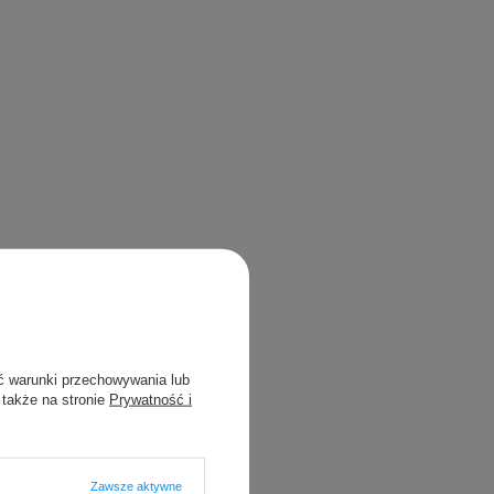
ć warunki przechowywania lub
 także na stronie
Prywatność i
Zawsze aktywne