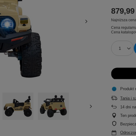
879,99 
Najniższa cena
Cena regularn
Cena katalogo
Produkt 
Tania i 
14
dni n
Ten prod
Bezpiec
Odroczon