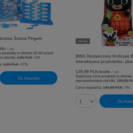
ściowa Ściana Pingwin
Okazja
tto
/
szt.
 produktu w okresie 30 dni przed
BING Roztańczony Króliczek B
m obniżki:
4,95 PLN
+1%
Interaktywna przytulanka, plu
a:
5,99 PLN
-17%
139,99 PLN
brutto
/
szt.
Najniższa cena produktu w okresie 
Do koszyka
uktów
wprowadzeniem obniżki:
139,95 P
Cena regularna:
149,99 PLN
-7%
Do kosz
Ilość produktów