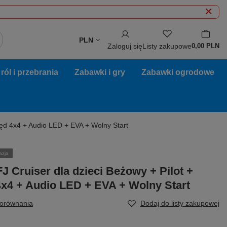
PLN
Zaloguj się
Listy zakupowe
0,00 PLN
ól i przebrania
Zabawki i gry
Zabawki ogrodowe
pęd 4x4 + Audio LED + EVA + Wolny Start
azja
FJ Cruiser dla dzieci Beżowy + Pilot +
x4 + Audio LED + EVA + Wolny Start
porównania
Dodaj do listy zakupowej