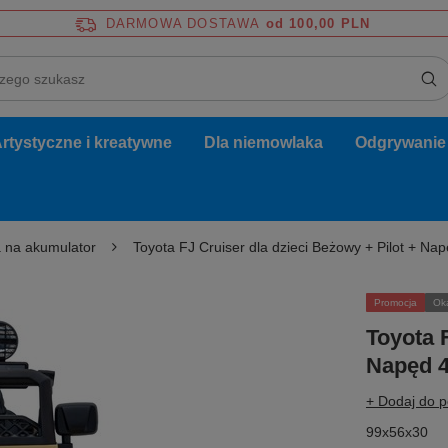
DARMOWA DOSTAWA
od 100,00 PLN
rtystyczne i kreatywne
Dla niemowlaka
Odgrywanie r
 na akumulator
Toyota FJ Cruiser dla dzieci Beżowy + Pilot + Na
Promocja
Ok
Toyota 
Napęd 4
+ Dodaj do 
99x56x30