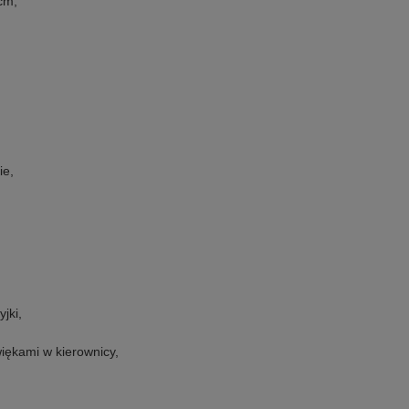
cm,
ie,
jki,
więkami w kierownicy,