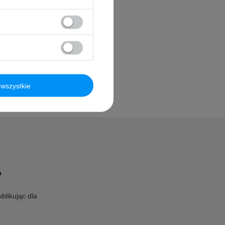
wszystkie
?
blikując dla