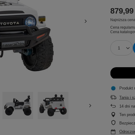
879,99 
Najniższa cena
Cena regularn
Cena katalogo
Produkt 
Tania i 
14
dni n
Ten prod
Bezpiec
Odroczon