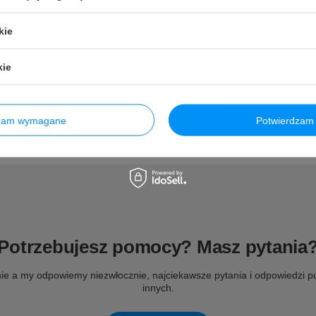
kie
kie
dzam wymagane
Potwierdzam 
Potrzebujesz pomocy? Masz pytania
ie a my odpowiemy niezwłocznie, najciekawsze pytania i odpowiedzi pu
innych.