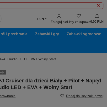
PLN
Zaloguj się
Listy zakupowe
0,00 PLN
ól i przebrania
Zabawki i gry
Zabawki ogrodowe
d 4x4 + Audio LED + EVA + Wolny Start
azja
J Cruiser dla dzieci Biały + Pilot + Napęd
udio LED + EVA + Wolny Start
porównania
Dodaj do listy zakupowej