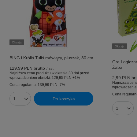
Okazja
Okazja
BING i Króliś Tuliś mówiący, pluszak, 30 cm
Gra Logiczna
Żaba
129,99 PLN
brutto
/
szt.
Najniższa cena produktu w okresie 30 dni przed
2,99 PLN
bru
wprowadzeniem obniżki:
129,95 PLN
+1%
Najniższa cena
Cena regularna:
139,99 PLN
-7%
wprowadzenie
Cena regularn
Do koszyka
Ilość produktów
Ilość prod