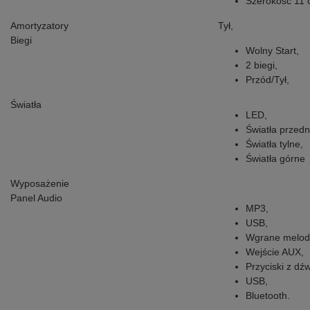
Szerokość 11 
Amortyzatory
Tył,
Biegi
Wolny Start,
2 biegi,
Przód/Tył,
Światła
LED,
Światła przedn
Światła tylne,
Światła górne
Wyposażenie
Panel Audio
MP3,
USB,
Wgrane melody
Wejście AUX,
Przyciski z dź
USB,
Bluetooth.