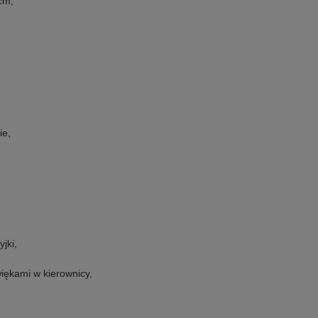
cm,
ie,
jki,
więkami w kierownicy,