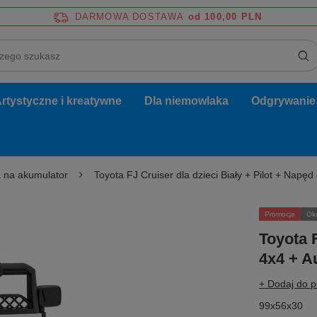
DARMOWA DOSTAWA
od 100,00 PLN
rtystyczne i kreatywne
Dla niemowlaka
Odgrywanie r
 na akumulator
Toyota FJ Cruiser dla dzieci Biały + Pilot + Napę
Promocja
Ok
Toyota F
4x4 + A
+ Dodaj do 
99x56x30