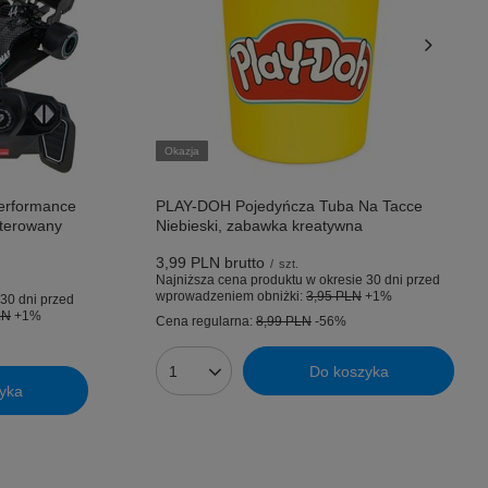
Okazja
erformance
PLAY-DOH Pojedyńcza Tuba Na Tacce
terowany
Niebieski, zabawka kreatywna
3,99 PLN
brutto
/
szt.
Najniższa cena produktu w okresie 30 dni przed
wprowadzeniem obniżki:
3,95 PLN
+1%
30 dni przed
LN
+1%
Cena regularna:
8,99 PLN
-56%
Do koszyka
Ilość produktów
yka