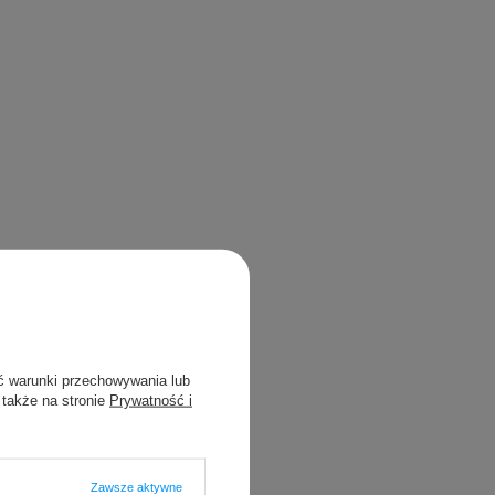
ć warunki przechowywania lub
 także na stronie
Prywatność i
Zawsze aktywne