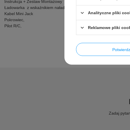
Instrukcja + Zestaw Montażowy
Ładowarka z wskaźnikiem naładowania baterii,
Analityczne pliki coo
Kabel Mini Jack
Pokrowiec,
Pilot R/C,
Reklamowe pliki coo
Potwier
Zadaj pytan