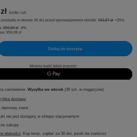
zł
brutto
/
szt.
 produktu w okresie 30 dni przed wprowadzeniem obniżki:
703,67 zł
+25%
a:
959,99 zł
-8%
wa:
959,99 zł
Dodaj do koszyka
Możesz kupić także poprzez:
na zamówienie
Wysyłka
we wtorek
(38 szt. w magazynie)
szybka dostawa
a darmowy zwrot
ukt nie jest dostępny w sklepie stacjonarnym
zne zakupy
e płatności
. Kup teraz, zapłać za 30 dni, jeżeli nie zwrócisz