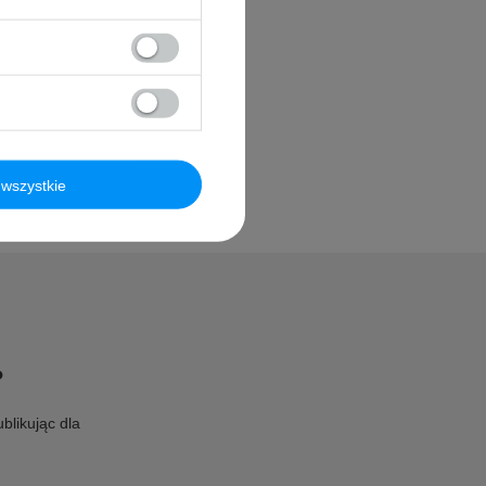
wszystkie
?
blikując dla