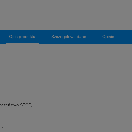
Opis produktu
Szczegółowe dane
Opinie
ieczeństwa STOP,
m,