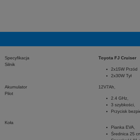
Specyfikacja
Toyota FJ Cruiser
Silnik
2x15W Przód
2x30W Tył
Akumulator
12V7Ah,
Pilot
2.4 GHz,
3 szybkości,
Przycisk bezp
Koła
Pianka EVA,
Średnica 25 c