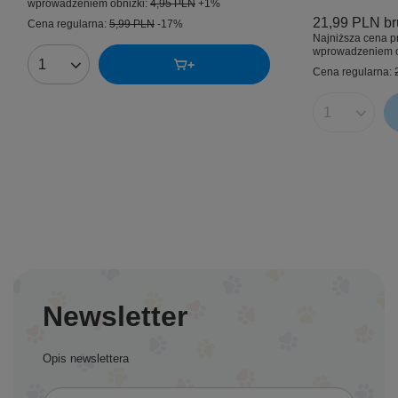
wprowadzeniem obniżki:
4,95 PLN
+1%
21,99 PLN
br
Cena regularna:
5,99 PLN
-17%
Najniższa cena p
wprowadzeniem o
Ilość produktów
Cena regularna:
Ilość produk
Newsletter
Opis newslettera