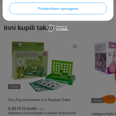
Potwierdzam wymagane
Inni kupili także ...
Okazja
Gra Zręcznościowa 4 w Rzędzie Żaba
Okazja
4,99 PLN
brutto
/
szt.
Najniższa cena produktu w okresie 30 dni przed
Latająca Kula