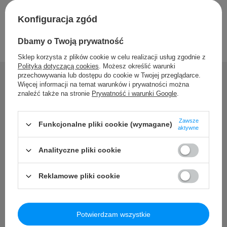
Konfiguracja zgód
Dbamy o Twoją prywatność
Sklep korzysta z plików cookie w celu realizacji usług zgodnie z
Polityką dotyczącą cookies
. Możesz określić warunki
przechowywania lub dostępu do cookie w Twojej przeglądarce.
Więcej informacji na temat warunków i prywatności można
znaleźć także na stronie
Prywatność i warunki Google
.
Potrzebujesz pomocy? Masz
pytania?
Zawsze
Funkcjonalne pliki cookie (wymagane)
aktywne
Zadaj pytanie a my odpowiemy niezwłocznie, najciekawsze
Analityczne pliki cookie
pytania i odpowiedzi publikując dla innych.
Reklamowe pliki cookie
Zadaj pytanie
Potwierdzam wszystkie