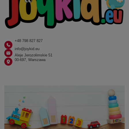
+48 798 827 827
info@joykid.eu
Aleje Jerozolimskie 51
00-697, Warszawa