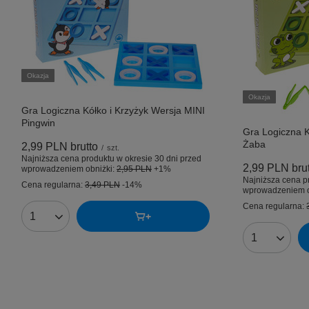
Okazja
Okazja
Gra Logiczna Kółko i Krzyżyk Wersja MINI
Pingwin
Gra Logiczna K
Żaba
2,99 PLN
brutto
/
szt.
Najniższa cena produktu w okresie 30 dni przed
2,99 PLN
bru
wprowadzeniem obniżki:
2,95 PLN
+1%
Najniższa cena p
Cena regularna:
3,49 PLN
-14%
wprowadzeniem o
Cena regularna:
Ilość produktów
Ilość produk