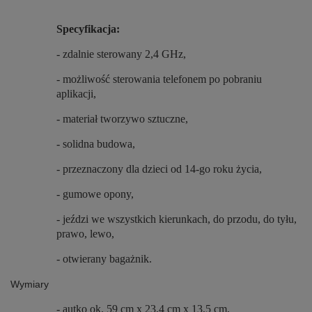
Specyfikacja:
- zdalnie sterowany 2,4 GHz,
- możliwość sterowania telefonem po pobraniu
aplikacji,
- materiał tworzywo sztuczne,
- solidna budowa,
- przeznaczony dla dzieci od 14-go roku życia,
- gumowe opony,
- jeździ we wszystkich kierunkach, do przodu, do tyłu,
prawo, lewo,
- otwierany bagażnik.
Wymiary
- autko ok. 59 cm x 23,4 cm x 13,5 cm,