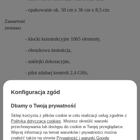
- opakowanie ok. 50 cm x 36 cm x 8,5 cm.
Zawartość
zestawu
- klocki konstrukcyjne 1065 elementy,
- obrazkowa instrukcja,
- naklejki dekoracyjne,
- pilot zdalnej kontroli 2,4 GHz,
- akumulator do pojazdu 7,4V,
Konfiguracja zgód
- kabel do ładowania USB,
Dbamy o Twoją prywatność
- 2 x silnik L,
Sklep korzysta z plików cookie w celu realizacji usług zgodnie z
- 1 x Servo Motor,
Polityką dotyczącą cookies
. Możesz określić warunki
przechowywania lub dostępu do cookie w Twojej przeglądarce.
- 1 x pojemnik na akumulator.
Więcej informacji na temat warunków i prywatności można
znaleźć także na stronie
Prywatność i warunki Google
.