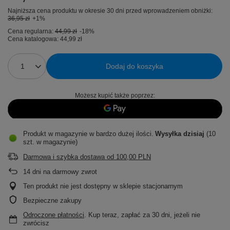
Najniższa cena produktu w okresie 30 dni przed wprowadzeniem obniżki:
36,95 zł
+1%
Cena regularna:
44,99 zł
-18%
Cena katalogowa:
44,99 zł
Dodaj do koszyka
Możesz kupić także poprzez:
Produkt w magazynie w bardzo dużej ilości
Wysyłka
dzisiaj
(10
szt. w magazynie)
Darmowa i szybka dostawa
od
100,00 PLN
14
dni na darmowy zwrot
Ten produkt nie jest dostępny w sklepie stacjonarnym
Bezpieczne zakupy
Odroczone płatności
. Kup teraz, zapłać za 30 dni, jeżeli nie
zwrócisz