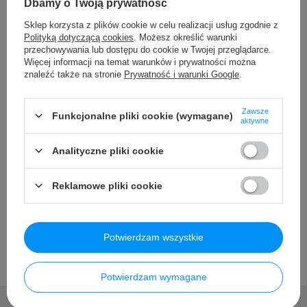
Dbamy o Twoją prywatność
jej na ramieniu,
Sklep korzysta z plików cookie w celu realizacji usług zgodnie z
- 2 płyny do baniek mydlanych w pojemniczku,
Polityką dotyczącą cookies
. Możesz określić warunki
przechowywania lub dostępu do cookie w Twojej przeglądarce.
- 2 saszetki z płynem do baniek mydlanych po 10 ml,
Więcej informacji na temat warunków i prywatności można
znaleźć także na stronie
Prywatność i warunki Google
.
- śrubokręt.
Zawsze
Funkcjonalne pliki cookie (wymagane)
aktywne
Szczegółowe dane
Analityczne pliki cookie
Opinie
Reklamowe pliki cookie
Potwierdzam wszystkie
Potwierdzam wymagane