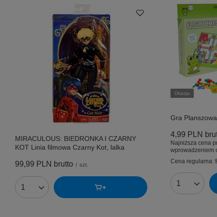
Okazja
Gra Planszow
4,99 PLN
bru
MIRACULOUS: BIEDRONKA I CZARNY
Najniższa cena p
KOT Linia filmowa Czarny Kot, lalka
wprowadzeniem o
Cena regularna:
99,99 PLN
brutto
/
szt.
Ilość produk
Ilość produktów