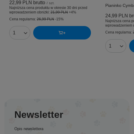
22,99 PLN
brutto
/
szt.
Pianinko Cymba
Najniższa cena produktu w okresie 30 dni przed
wprowadzeniem obniżki:
21,99 PLN
+4%
24,99 PLN
br
Cena regularna:
26,99 PLN
-15%
Najniższa cena p
wprowadzeniem o
Cena regularna:
Ilość produktów
Ilość produk
Newsletter
Opis newslettera