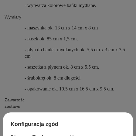
- wytwarza kolorowe bańki mydlane.
Wymiary
- maszynka ok. 13 cm x 14 cm x 8 cm
- pasek ok. 85 cm x 1,5 cm,
- płyn do baniek mydlanych ok. 5,5 cm x 3 cm x 3,5
cm,
- saszetka z płynem ok. 8 cm x 5,5 cm,
- śrubokręt ok. 8 cm długości,
- opakowanie ok. 19,5 cm x 16,5 cm x 9,5 cm.
Zawartość
zestawu
- maszynka do robienia baniek mydlanych w kształcie
kaczuszki,
Konfiguracja zgód
- wygodny pasek do umocowania zabawki i noszenia