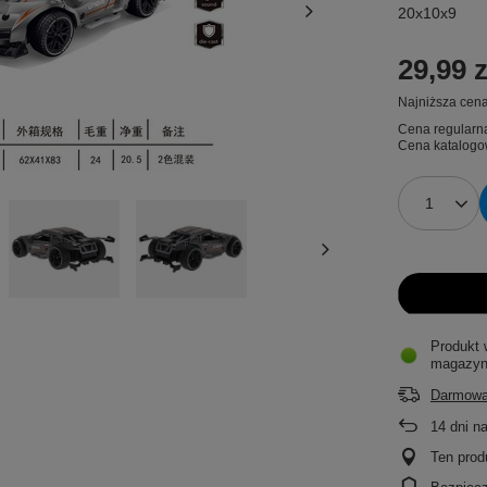
20x10x9
29,99 z
Najniższa cena
Cena regularn
Cena katalogo
Produkt 
magazyn
Darmowa
14
dni n
Ten prod