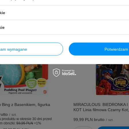
kie
kie
dzam wymagane
Potwierdzam 
Bing z Basenikiem, figurka
MIRACULOUS: BIEDRONKA I
KOT Linia filmowa Czarny Kot,
utto
/
szt.
 produktu w okresie 30 dni przed
99,99 PLN
brutto
/
szt.
m obniżki:
59,95 PLN
+1%