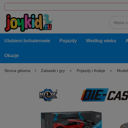
Ulubieni bohaterowie
Pojazdy
Według wieku
A
Okazje
Strona główna
Zabawki i gry
Pojazdy i Koleje
Mode