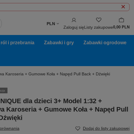
PLN
Zaloguj się
Listy zakupowe
0,00 PLN
ól i przebrania
Zabawki i gry
Zabawki ogrodowe
wa Karoseria + Gumowe Koła + Napęd Pull Back + Dźwięki
azja
NIQUE dla dzieci 3+ Model 1:32 +
a Karoseria + Gumowe Koła + Napęd Pull
Dźwięki
porównania
Dodaj do listy zakupowej