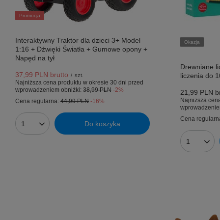
Promocja
Interaktywny Traktor dla dzieci 3+ Model
Okazja
1:16 + Dźwięki Światła + Gumowe opony +
Napęd na tył
Drewniane li
37,99 PLN
brutto
liczenia do 
/
szt.
Najniższa cena produktu w okresie 30 dni przed
wprowadzeniem obniżki:
38,99 PLN
-2%
21,99 PLN
br
Najniższa cena
Cena regularna:
44,99 PLN
-16%
wprowadzenie
Cena regularn
Do koszyka
Ilość produktów
Ilość prod