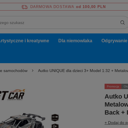
DARMOWA DOSTAWA
od 100,00 PLN
rtystyczne i kreatywne
Dla niemowlaka
Odgrywanie r
le samochodów
Autko UNIQUE dla dzieci 3+ Model 1:32 + Metalo
Promocja
Ok
Autko U
Metalow
Back + 
+ Dodaj do 