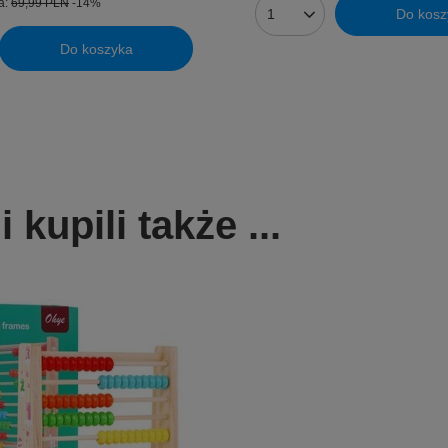
a:
69,99 PLN
-14%
Do kosz
Ilość produktów
Do koszyka
uktów
kupili także ...