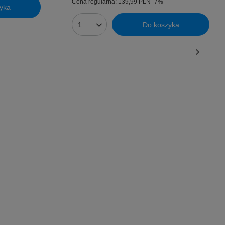
Cena regularna:
139,99 PLN
-7%
yka
Do koszyka
Ilość produktów