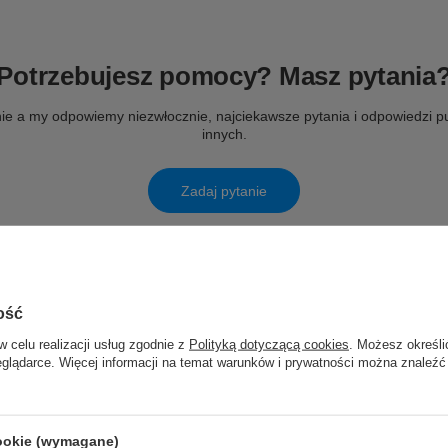
Potrzebujesz pomocy? Masz pytania
ie a my odpowiemy niezwłocznie, najciekawsze pytania i odpowiedzi pu
innych.
Zadaj pytanie
ość
w celu realizacji usług zgodnie z
Polityką dotyczącą cookies
. Możesz określi
eglądarce. Więcej informacji na temat warunków i prywatności można znaleźć
cookie (wymagane)