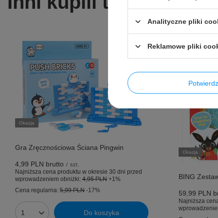
Inni kupili także ...
Analityczne pliki coo
Reklamowe pliki coo
Potwier
Okazja
Gra Zręcznościowa Ściana Pingwin
Okazja
4,99 PLN
brutto
/
szt.
Najniższa cena produktu w okresie 30 dni przed
BING Zestaw 
wprowadzeniem obniżki:
4,95 PLN
+1%
Cena regularna:
5,99 PLN
-17%
59,99 PLN
br
Najniższa cena
wprowadzenie
Do koszyka
Ilość produktów