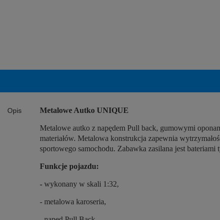
Metalowe Autko UNIQUE
Opis
Metalowe autko z napędem Pull back, gumowymi oponami i 
materiałów. Metalowa konstrukcja zapewnia wytrzymałość
sportowego samochodu. Zabawka zasilana jest bateriami ty
Funkcje pojazdu:
-
wykonany w skali 1:32,
- metalowa karoseria,
- napęd Pull Back,