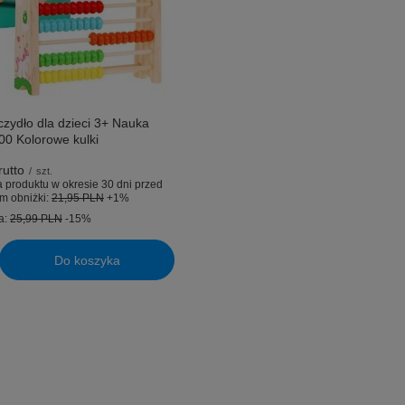
czydło dla dzieci 3+ Nauka
100 Kolorowe kulki
utto
/
szt.
 produktu w okresie 30 dni przed
m obniżki:
21,95 PLN
+1%
a:
25,99 PLN
-15%
Do koszyka
uktów