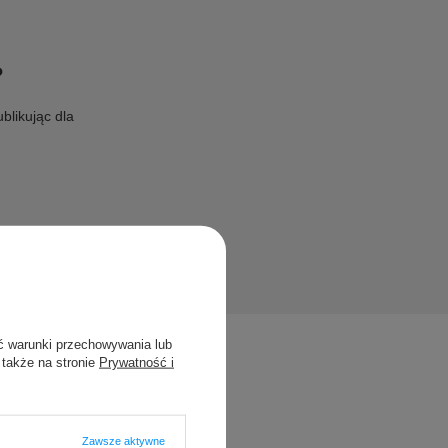
?
blikując dla
ć warunki przechowywania lub
 także na stronie
Prywatność i
Zawsze aktywne