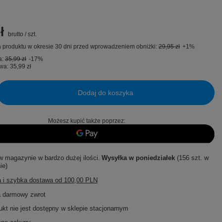
ł
brutto
/
szt.
 produktu w okresie 30 dni przed wprowadzeniem obniżki:
29,95 zł
+1%
a:
35,99 zł
-17%
wa:
35,99 zł
Dodaj do koszyka
Możesz kupić także poprzez:
w magazynie w bardzo dużej ilości
Wysyłka
w poniedziałek
(156 szt. w
ie)
 i szybka dostawa
od
100,00 PLN
a darmowy zwrot
ukt nie jest dostępny w sklepie stacjonarnym