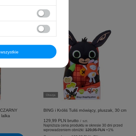
wszystkie
Okazja
 CZARNY
BING i Króliś Tuliś mówiący, pluszak, 30 cm
 lalka
129,99 PLN
brutto
/
szt.
Najniższa cena produktu w okresie 30 dni przed
wprowadzeniem obniżki:
129,95 PLN
+1%