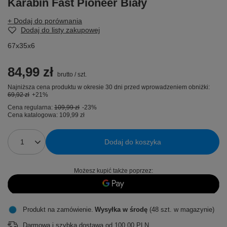
Karabin Fast Pioneer Biały
+ Dodaj do porównania
Dodaj do listy zakupowej
67x35x6
84,99 zł
brutto
/
szt.
Najniższa cena produktu w okresie 30 dni przed wprowadzeniem obniżki:
69,92 zł
+21%
Cena regularna:
109,99 zł
-23%
Cena katalogowa:
109,99 zł
Dodaj do koszyka
Możesz kupić także poprzez:
Produkt na zamówienie
Wysyłka
w środę
(48 szt. w magazynie)
Darmowa i szybka dostawa
od
100,00 PLN