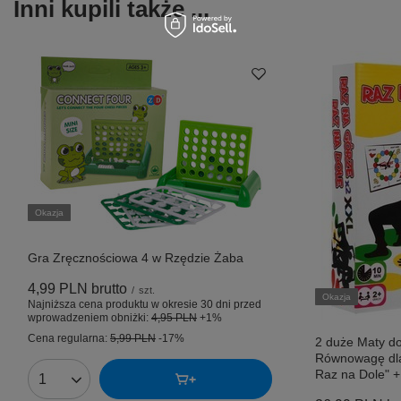
Inni kupili także ...
Okazja
Gra Zręcznościowa 4 w Rzędzie Żaba
4,99 PLN
brutto
/
szt.
Okazja
Najniższa cena produktu w okresie 30 dni przed
wprowadzeniem obniżki:
4,95 PLN
+1%
Cena regularna:
5,99 PLN
-17%
2 duże Maty do
Równowagę dla
Raz na Dole" +
Ilość produktów