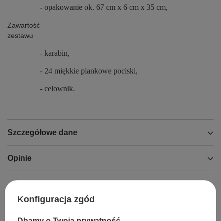
- opakowanie ok. 67 cm x 6 cm x 35 cm,
Zawartość
zestawu
- karabin,
- 24 miękkie piankowe pociski,
- celownik.
Szczegółowe dane
Opinie
Konfiguracja zgód
Dbamy o Twoją prywatność