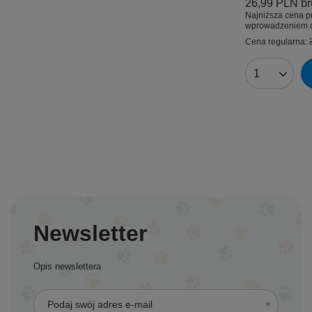
26,99 PLN
br
Najniższa cena p
wprowadzeniem o
Cena regularna:
Ilość produk
Newsletter
Opis newslettera
Podaj swój adres e-mail