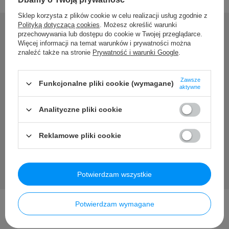
Sklep korzysta z plików cookie w celu realizacji usług zgodnie z
Polityką dotyczącą cookies
. Możesz określić warunki
przechowywania lub dostępu do cookie w Twojej przeglądarce.
Więcej informacji na temat warunków i prywatności można
Potrzebujesz pomocy? Masz
znaleźć także na stronie
Prywatność i warunki Google
.
pytania?
Zawsze
Funkcjonalne pliki cookie (wymagane)
aktywne
Zadaj pytanie a my odpowiemy niezwłocznie, najciekawsze
pytania i odpowiedzi publikując dla innych.
Analityczne pliki cookie
Zadaj pytanie
Reklamowe pliki cookie
Potwierdzam wszystkie
Potwierdzam wymagane