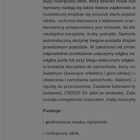
duży rozkręcany silnik, który dziecko może rozło
wymiany nadają się także świece zapłonowe ora
rozdzielczej znajduje się przycisk startu pojazdu
silnika, ruchoma kierownica z klaksonem oraz sy
kierownicą umiejscowiony jest schowek, do któr
niezbędne narzędzia, śruby, pokrętła.
Samochód 
automatyczną skrzynię biegów-posiada drążek z
prawdziwym pojeździe. W zależności od zmiany 
odpowiednie przełożenie usłyszymy odgłos na p
odgłos jazdy lub przy biegu wstecznym odgłos co
w kształcie kluczyków do samochodu, który umoż
świetlnym (świecące reflektory i góra silnika) i 
otwierania i zamykania samochodu, klakson). 
rączkę do przenoszenia. Zasilanie bateriami typu
zestawie), CR2025 3V- pilot (w zestawie).
Zabawk
rozwija umiejętności manualne, małą motorykę o
Funkcje:
- p
odnoszona maska ciężarówki,
-
rozkręcany silnik,