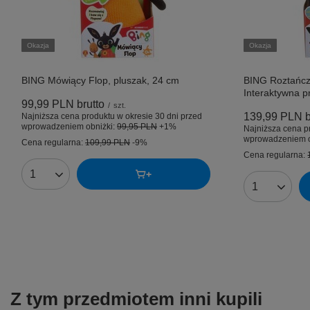
Okazja
Okazja
BING Mówiący Flop, pluszak, 24 cm
BING Roztańcz
Interaktywna p
99,99 PLN
brutto
/
szt.
139,99 PLN
b
Najniższa cena produktu w okresie 30 dni przed
wprowadzeniem obniżki:
99,95 PLN
+1%
Najniższa cena p
wprowadzeniem o
Cena regularna:
109,99 PLN
-9%
Cena regularna:
Ilość produktów
Ilość produk
Z tym przedmiotem inni kupili