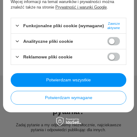
Więcej informacji na temat warunków i prywatności można
znaleźć także na stronie
Prywatność i warunki Google
.
Szczegółowe dane
Zawsze
Funkcjonalne pliki cookie (wymagane)
aktywne
Opinie
Analityczne pliki cookie
Reklamowe pliki cookie
Potwierdzam wszystkie
Potwierdzam wymagane
Potrzebujesz pomocy? Masz
pytania?
Zadaj pytanie a my odpowiemy niezwłocznie, najciekawsze
pytania i odpowiedzi publikując dla innych.