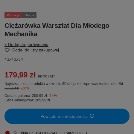
Promocja
Okazja
Ciężarówka Warsztat Dla Młodego
Mechanika
+ Dodaj do porównania
Dodaj do listy zakupowej
43x40x34
179,99 zł
brutto
/
szt.
Najniższa cena produktu w okresie 30 dni przed wprowadzeniem obniżki:
226,10 zł
-20%
Cena regularna:
209,99 zł
-14%
Cena katalogowa:
209,99 zł
Powiadom o dostępności
Ostatnia sztuka niedawno się sprzedała ;-(