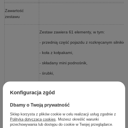
Zawartość
zestawu
Zestaw zawiera 61 elementy, w tym:
- przednią część pojazdu z rozkręcanym silnikie
- koła z kołpakami,
- składany mini podnośnik,
- śrubki,
- narzędzia,
Konfiguracja zgód
- pilot,
- naklejki dekoracyjne,
Dbamy o Twoją prywatność
Sklep korzysta z plików cookie w celu realizacji usług zgodnie z
- instrukcja.
Polityką dotyczącą cookies
. Możesz określić warunki
przechowywania lub dostępu do cookie w Twojej przeglądarce.