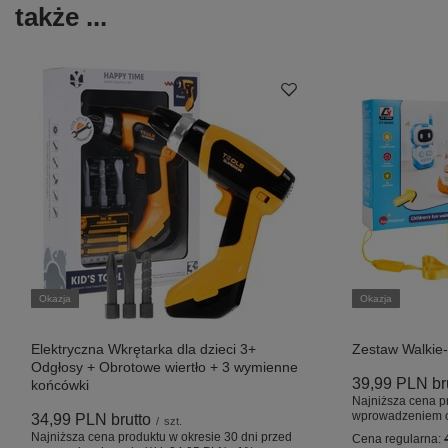
także ...
Okazja
Okazja
Elektryczna Wkrętarka dla dzieci 3+
Zestaw Walkie-
Odgłosy + Obrotowe wiertło + 3 wymienne
39,99 PLN
br
końcówki
Najniższa cena p
wprowadzeniem o
34,99 PLN
brutto
/
szt.
Najniższa cena produktu w okresie 30 dni przed
Cena regularna: