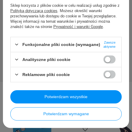
Potrzebujesz pomocy? Masz
Sklep korzysta z plików cookie w celu realizacji usług zgodnie z
Polityką dotyczącą cookies
. Możesz określić warunki
pytania?
przechowywania lub dostępu do cookie w Twojej przeglądarce.
Więcej informacji na temat warunków i prywatności można
znaleźć także na stronie
Prywatność i warunki Google
.
Zadaj pytanie a my odpowiemy niezwłocznie, najciekawsze
pytania i odpowiedzi publikując dla innych.
Zawsze
Funkcjonalne pliki cookie (wymagane)
aktywne
Zadaj pytanie
Analityczne pliki cookie
Reklamowe pliki cookie
Potwierdzam wszystkie
Inni kupili także ...
Potwierdzam wymagane