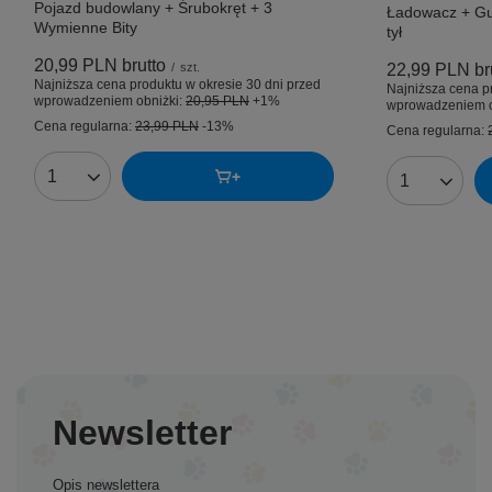
Pojazd budowlany + Śrubokręt + 3
Ładowacz + G
Wymienne Bity
tył
20,99 PLN
brutto
/
szt.
22,99 PLN
br
Najniższa cena produktu w okresie 30 dni przed
Najniższa cena p
wprowadzeniem obniżki:
20,95 PLN
+1%
wprowadzeniem o
Cena regularna:
23,99 PLN
-13%
Cena regularna:
Ilość produktów
Ilość produk
Newsletter
Opis newslettera