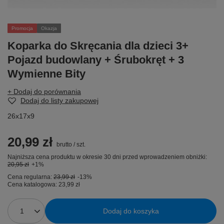
Promocja
Okazja
Koparka do Skręcania dla dzieci 3+
Pojazd budowlany + Śrubokręt + 3
Wymienne Bity
+ Dodaj do porównania
Dodaj do listy zakupowej
26x17x9
20,99 zł
brutto
/
szt.
Najniższa cena produktu w okresie 30 dni przed wprowadzeniem obniżki:
20,95 zł
+1%
Cena regularna:
23,99 zł
-13%
Cena katalogowa:
23,99 zł
Dodaj do koszyka