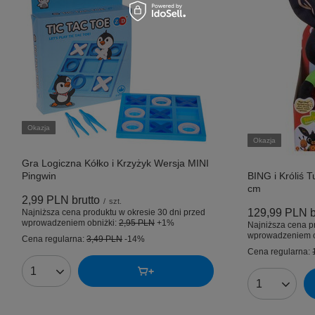
Okazja
Okazja
Gra Logiczna Kółko i Krzyżyk Wersja MINI
Pingwin
BING i Króliś T
cm
2,99 PLN
brutto
/
szt.
129,99 PLN
b
Najniższa cena produktu w okresie 30 dni przed
wprowadzeniem obniżki:
2,95 PLN
+1%
Najniższa cena p
wprowadzeniem o
Cena regularna:
3,49 PLN
-14%
Cena regularna:
Ilość produktów
Ilość produk