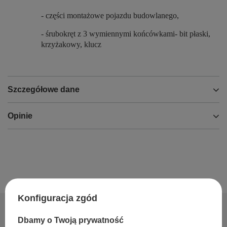
- części montażowe pojazdu budowlanego,
- śrubokręt z 3 wymiennymi końcówkami- bit płaski,
krzyżakowy, klucz
Szczegółowe dane
Opinie
Konfiguracja zgód
Dbamy o Twoją prywatność