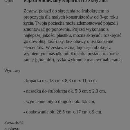
Pojazd Budowlany Koparka Do Skręcania
Opis
Zestaw, pojazd do skręcania ze śrubokrętem to
propozycja dla małych konstruktorów od 3-go roku
życia. Twoja pociecha może zdemontować pojazd i
zmontować go ponownie. Pojazd wykonano z
najlepszej jakości plastiku, można skręcać i rozkręcać
go dowolną ilość razy, bez obawy o uszkodzenie
elementów. W zestawie znajduje się śrubokręt z
wymiennymi nasadkami. Koparka posiada ruchome
ramię (góra, dół), łyżka wykonuje manewr nabierania.
Wymiary
- koparka ok. 18 cm x 8,3 cm x 11,5 cm
- nasadka do śrubokręta ok. 5,3 cm x 2,3 cm,
- wymienne bity o długości ok. 4,5 cm,
- opakowanie ok. 26,5 cm x 17 cm x 9 cm.
Zawartość
zestawu