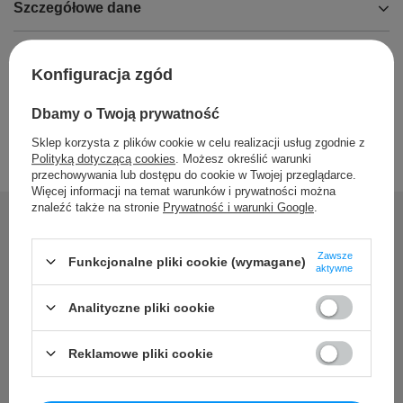
Szczegółowe dane
Opinie
Konfiguracja zgód
Dbamy o Twoją prywatność
Sklep korzysta z plików cookie w celu realizacji usług zgodnie z
Polityką dotyczącą cookies
. Możesz określić warunki
przechowywania lub dostępu do cookie w Twojej przeglądarce.
Więcej informacji na temat warunków i prywatności można
znaleźć także na stronie
Prywatność i warunki Google
.
Zawsze
Potrzebujesz pomocy? Masz
Funkcjonalne pliki cookie (wymagane)
aktywne
pytania?
Analityczne pliki cookie
Zadaj pytanie a my odpowiemy niezwłocznie, najciekawsze
pytania i odpowiedzi publikując dla innych.
Reklamowe pliki cookie
Zadaj pytanie