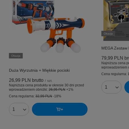
Okazja
MEGA Zestaw P
Okazja
79,99 PLN
br
Najniższa cena p
wprowadzeniem o
Duża Wyrzutnia + Miękkie pociski
Cena regularna:
26,99 PLN
brutto
/
szt.
Najniższa cena produktu w okresie 30 dni przed
Ilość produk
wprowadzeniem obniżki:
26,95 PLN
+1%
Cena regularna:
32,99 PLN
-18%
Ilość produktów