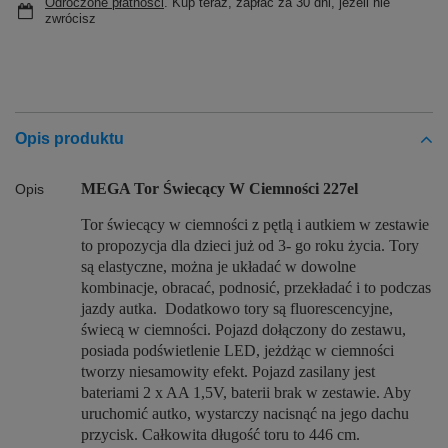
Odroczone płatności
. Kup teraz, zapłać za 30 dni, jeżeli nie
zwrócisz
Opis produktu
MEGA Tor Świecący W Ciemności 227el
Opis
Tor świecący w ciemności z pętlą i autkiem w zestawie
to propozycja dla dzieci już od 3- go roku życia. Tory
są elastyczne, można je układać w dowolne
kombinacje, obracać, podnosić, przekładać i to podczas
jazdy autka. Dodatkowo tory są fluorescencyjne,
świecą w ciemności. Pojazd dołączony do zestawu,
posiada podświetlenie LED, jeżdżąc w ciemności
tworzy niesamowity efekt. Pojazd zasilany jest
bateriami 2 x AA 1,5V, baterii brak w zestawie. Aby
uruchomić autko, wystarczy nacisnąć na jego dachu
przycisk. Całkowita długość toru to 446 cm.