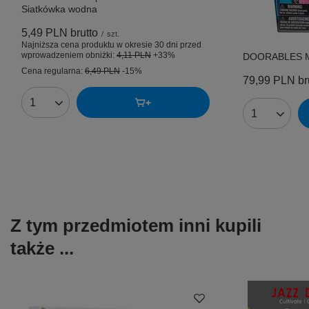
Siatkówka wodna
5,49 PLN
brutto
/
szt.
Najniższa cena produktu w okresie 30 dni przed
wprowadzeniem obniżki:
4,11 PLN
+33%
DOORABLES Mult
Cena regularna:
6,49 PLN
-15%
79,99 PLN
br
Ilość produktów
Ilość produk
Z tym przedmiotem inni kupili
także ...