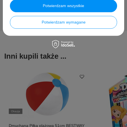
Potwierdzam wszystkie
Potwierdzam wymagane
Inni kupili także ...
Okazja
Dmuchana Piłka plażowa 51cm BESTWAY