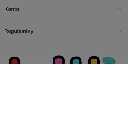
Konto
Regulaminy
+48 798 827 827
info@joykid.eu
Aleje Jerozolimskie 51