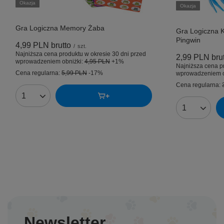
Okazja
Okazja
Gra Logiczna Memory Żaba
Gra Logiczna K
Pingwin
4,99 PLN
brutto
/
szt.
Najniższa cena produktu w okresie 30 dni przed
2,99 PLN
bru
wprowadzeniem obniżki:
4,95 PLN
+1%
Najniższa cena p
Cena regularna:
5,99 PLN
-17%
wprowadzeniem o
Cena regularna:
Ilość produktów
Ilość produk
Newsletter