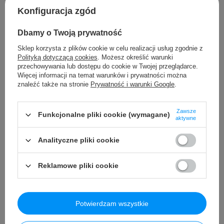
zamyka się),
Konfiguracja zgód
- piła,
Dbamy o Twoją prywatność
- obcęgi,
Sklep korzysta z plików cookie w celu realizacji usług zgodnie z
Polityką dotyczącą cookies
. Możesz określić warunki
- 2 x śrubokręt z wymiennymi końcówkami,
przechowywania lub dostępu do cookie w Twojej przeglądarce.
Więcej informacji na temat warunków i prywatności można
- klucz płasko-oczkowy,
znaleźć także na stronie
Prywatność i warunki Google
.
- klucz do odkręcania i skręcania śrub,
Zawsze
- klucz oczkowy,
Funkcjonalne pliki cookie (wymagane)
aktywne
- klucz nastawny,
Analityczne pliki cookie
- 2 x kołek,
Reklamowe pliki cookie
- 15 x śruba,
- 9 x uszczelka,
- 3 x koło zębate,
Potwierdzam wszystkie
- 6 x haczyk,