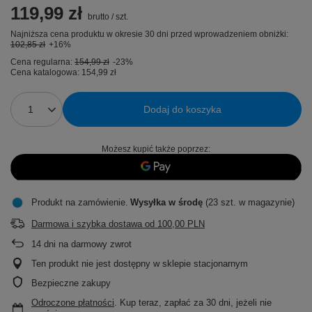
119,99 zł
brutto
/
szt.
Najniższa cena produktu w okresie 30 dni przed wprowadzeniem obniżki:
102,85 zł
+16%
Cena regularna:
154,99 zł
-23%
Cena katalogowa:
154,99 zł
Dodaj do koszyka
Możesz kupić także poprzez:
Produkt na zamówienie
Wysyłka
w środę
(23 szt. w magazynie)
Darmowa i szybka dostawa
od
100,00 PLN
14
dni na darmowy zwrot
Ten produkt nie jest dostępny w sklepie stacjonarnym
Bezpieczne zakupy
Odroczone płatności
. Kup teraz, zapłać za 30 dni, jeżeli nie