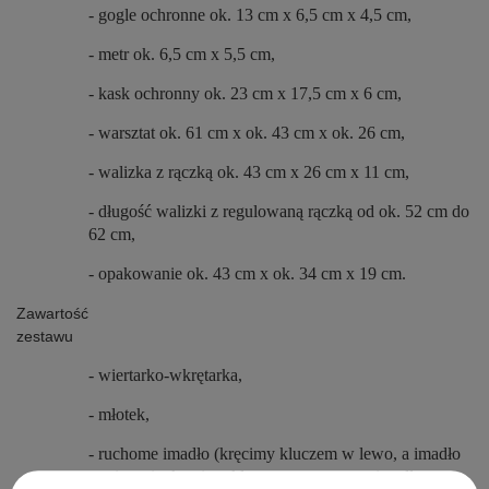
- gogle ochronne ok. 13 cm x 6,5 cm x 4,5 cm,
- metr ok. 6,5 cm x 5,5 cm,
- kask ochronny ok. 23 cm x 17,5 cm x 6 cm,
- warsztat ok. 61 cm x ok. 43 cm x ok. 26 cm,
- walizka z rączką ok. 43 cm x 26 cm x 11 cm,
- długość walizki z regulowaną rączką od ok. 52 cm do
62 cm,
- opakowanie ok. 43 cm x ok. 34 cm x 19 cm.
Zawartość
zestawu
- wiertarko-wkrętarka,
- młotek,
- ruchome imadło (kręcimy kluczem w lewo, a imadło
otwiera się, kręcimy kluczem w prawo, a imadło