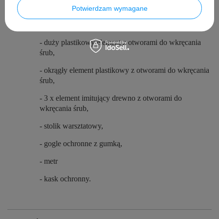
Potwierdzam wymagane
- 4 x plastikowe elementy z otworami do wkręcania
śrub,
- duży plastikowy element z otworami do wkręcania
śrub,
- okrągły element plastikowy z otworami do wkręcania
śrub,
- 3 x element imitujący drewno z otworami do
wkręcania śrub,
- stolik warsztatowy,
- gogle ochronne z gumką,
- metr
- kask ochronny.