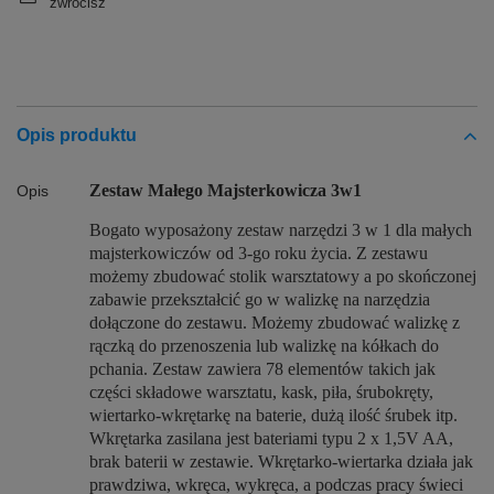
zwrócisz
Opis produktu
Zestaw Małego Majsterkowicza 3w1
Opis
Bogato wyposażony zestaw narzędzi 3 w 1 dla małych
majsterkowiczów od 3-go roku życia. Z zestawu
możemy zbudować stolik warsztatowy a po skończonej
zabawie przekształcić go w walizkę na narzędzia
dołączone do zestawu. Możemy zbudować walizkę z
rączką do przenoszenia lub walizkę na kółkach do
pchania. Zestaw zawiera 78 elementów takich jak
części składowe warsztatu, kask, piła, śrubokręty,
wiertarko-wkrętarkę na baterie, dużą ilość śrubek itp.
Wkrętarka zasilana jest bateriami typu 2 x 1,5V AA,
brak baterii w zestawie. Wkrętarko-wiertarka działa jak
prawdziwa, wkręca, wykręca, a podczas pracy świeci