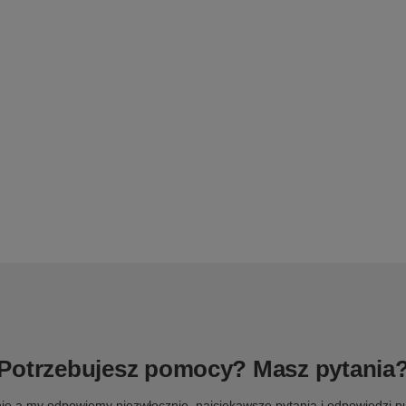
Potrzebujesz pomocy? Masz pytania
ie a my odpowiemy niezwłocznie, najciekawsze pytania i odpowiedzi pu