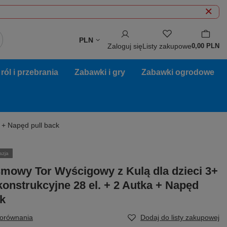
PLN
Zaloguj się
Listy zakupowe
0,00 PLN
ól i przebrania
Zabawki i gry
Zabawki ogrodowe
 + Napęd pull back
azja
owy Tor Wyścigowy z Kulą dla dzieci 3+
konstrukcyjne 28 el. + 2 Autka + Napęd
ck
porównania
Dodaj do listy zakupowej