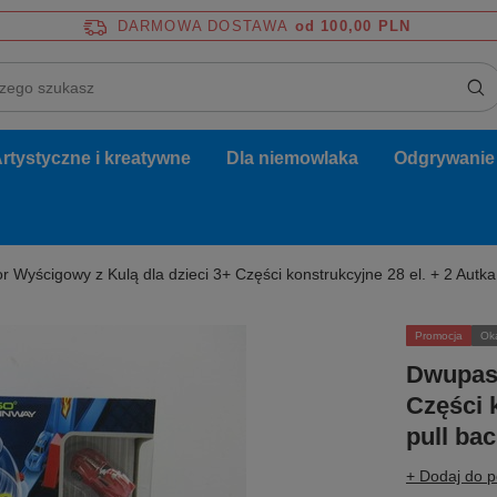
DARMOWA DOSTAWA
od 100,00 PLN
rtystyczne i kreatywne
Dla niemowlaka
Odgrywanie r
Wyścigowy z Kulą dla dzieci 3+ Części konstrukcyjne 28 el. + 2 Autka
Promocja
Ok
Dwupasm
Części 
pull ba
+ Dodaj do 