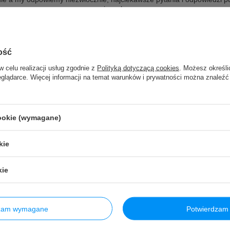
innych.
Zadaj pytanie
ość
w celu realizacji usług zgodnie z
Polityką dotyczącą cookies
. Możesz określi
eglądarce. Więcej informacji na temat warunków i prywatności można znaleźć
cookie (wymagane)
kie
kie
dzam wymagane
Potwierdzam 