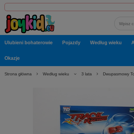
Ulubieni bohaterowie
Pojazdy
Według wieku
A
Okazje
Strona główna
Według wieku
3 lata
Dwupasmowy Tor 