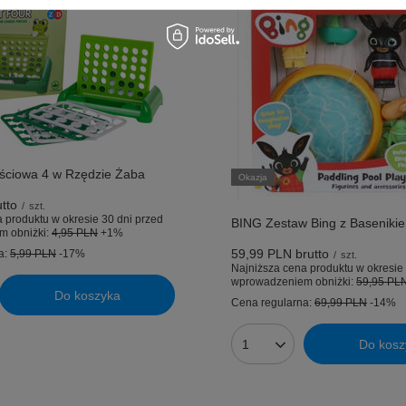
ściowa 4 w Rzędzie Żaba
Okazja
tto
/
szt.
 produktu w okresie 30 dni przed
BING Zestaw Bing z Basenikie
m obniżki:
4,95 PLN
+1%
59,99 PLN
brutto
a:
5,99 PLN
-17%
/
szt.
Najniższa cena produktu w okresie 
wprowadzeniem obniżki:
59,95 PL
Do koszyka
uktów
Cena regularna:
69,99 PLN
-14%
Do kosz
Ilość produktów