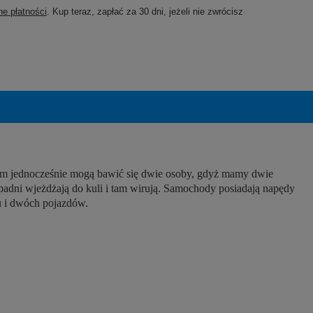
e płatności
. Kup teraz, zapłać za 30 dni, jeżeli nie zwrócisz
orem jednocześnie mogą bawić się dwie osoby, gdyż mamy dwie
apadni wjeżdżają do kuli i tam wirują. Samochody posiadają napędy
żu i dwóch pojazdów.