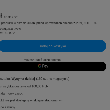
ł
brutto
/
szt.
 produktu w okresie 30 dni przed wprowadzeniem obniżki:
69,95 zł
+1%
a:
89,99 zł
-22%
wa:
89,99 zł
Dodaj do koszyka
Możesz kupić także poprzez:
 sztuka
Wysyłka
dzisiaj
(160 szt. w magazynie)
 i szybka dostawa
od
100,00 PLN
a darmowy zwrot
ukt nie jest dostępny w sklepie stacjonarnym
zne zakupy