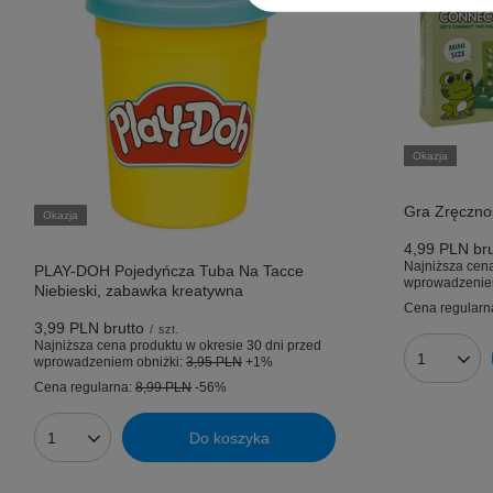
Okazja
Gra Zręczno
Okazja
4,99 PLN
bru
Najniższa cena
PLAY-DOH Pojedyńcza Tuba Na Tacce
wprowadzenie
Niebieski, zabawka kreatywna
Cena regularn
3,99 PLN
brutto
/
szt.
Najniższa cena produktu w okresie 30 dni przed
wprowadzeniem obniżki:
3,95 PLN
+1%
Ilość prod
Cena regularna:
8,99 PLN
-56%
Do koszyka
Ilość produktów