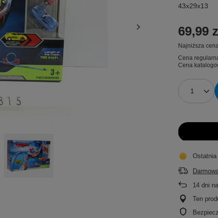
43x29x13
69,99 z
Najniższa cena
Cena regularn
Cena katalogo
Ostatnia
Darmowa
14
dni n
Ten prod
Bezpiec