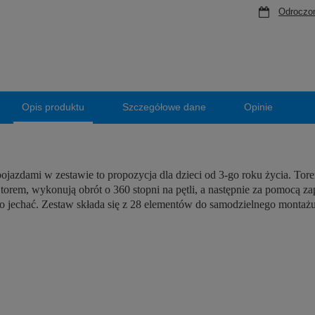
Odroczon
Opis produktu
Szczegółowe dane
Opinie
ojazdami w zestawie to propozycja dla dzieci od 3-go roku życia. T
 torem, wykonują obrót o 360 stopni na pętli, a następnie za pomocą z
ęło jechać. Zestaw składa się z 28 elementów do samodzielnego monta