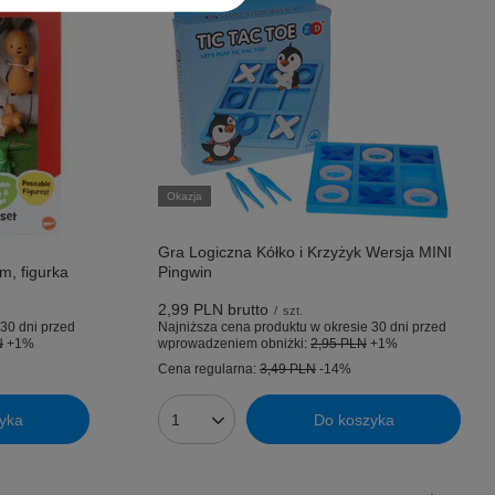
Okazja
Gra Logiczna Kółko i Krzyżyk Wersja MINI
m, figurka
Pingwin
2,99 PLN
brutto
/
szt.
30 dni przed
Najniższa cena produktu w okresie 30 dni przed
N
+1%
wprowadzeniem obniżki:
2,95 PLN
+1%
Cena regularna:
3,49 PLN
-14%
yka
Do koszyka
Ilość produktów