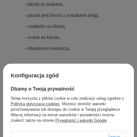
- klocki ze znakiem,
- puzzle pod klocki z rysunkiem drogi,
- wiaderko na klocki,
- worek na klocki,
- obrazkowa instrukcja.
Konfiguracja zgód
Szczegółowe dane
Dbamy o Twoją prywatność
Opinie
Sklep korzysta z plików cookie w celu realizacji usług zgodnie z
Polityką dotyczącą cookies
. Możesz określić warunki
przechowywania lub dostępu do cookie w Twojej przeglądarce.
Więcej informacji na temat warunków i prywatności można
znaleźć także na stronie
Prywatność i warunki Google
.
Zawsze