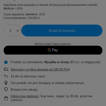
Najniższa cena produktu w okresie 30 dni przed wprowadzeniem obniżki:
88,81 zł
+18%
Cena regularna:
134,99 zł
-22%
Cena katalogowa:
134,99 zł
Dodaj do koszyka
Możesz kupić także poprzez:
Produkt na zamówienie
Wysyłka
w środę
(83 szt. w magazynie)
Darmowa i szybka dostawa
od
100,00 PLN
14
dni na darmowy zwrot
Ten produkt nie jest dostępny w sklepie stacjonarnym
Bezpieczne zakupy
Odroczone płatności
. Kup teraz, zapłać za 30 dni, jeżeli nie
zwrócisz