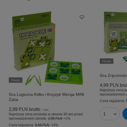
Okazja
Gra Zręcznośc
Okazja
4,99 PLN
bru
Najniższa cena p
Gra Logiczna Kółko i Krzyżyk Wersja MINI
wprowadzeniem o
Żaba
Cena regularna:
2,99 PLN
brutto
/
szt.
Najniższa cena produktu w okresie 30 dni przed
Ilość produk
wprowadzeniem obniżki:
2,95 PLN
+1%
Cena regularna:
3,49 PLN
-14%