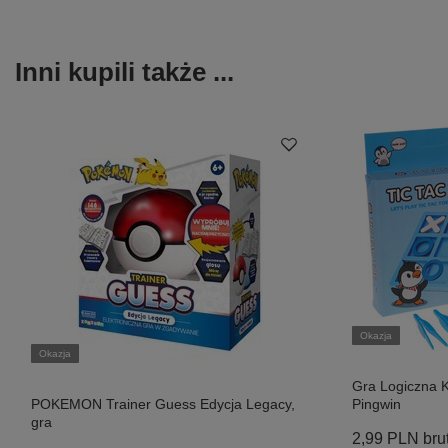
Inni kupili także ...
Okazja
Okazja
Gra Logiczna K
POKEMON Trainer Guess Edycja Legacy,
Pingwin
gra
2,99 PLN
bru