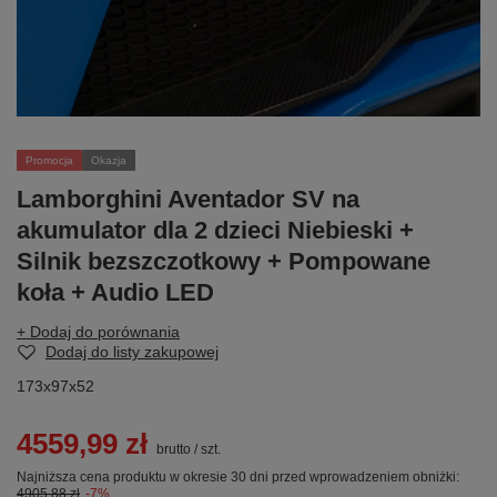
Promocja
Okazja
Lamborghini Aventador SV na
akumulator dla 2 dzieci Niebieski +
Silnik bezszczotkowy + Pompowane
koła + Audio LED
+ Dodaj do porównania
Dodaj do listy zakupowej
173x97x52
4559,99 zł
brutto
/
szt.
Najniższa cena produktu w okresie 30 dni przed wprowadzeniem obniżki:
4905,88 zł
-7%