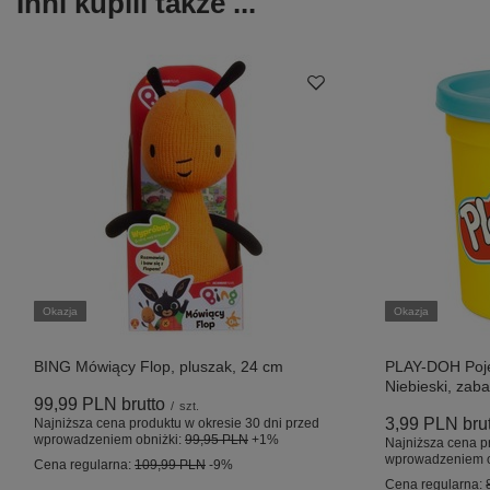
Inni kupili także ...
Okazja
Okazja
BING Mówiący Flop, pluszak, 24 cm
PLAY-DOH Poj
Niebieski, zab
99,99 PLN
brutto
/
szt.
3,99 PLN
bru
Najniższa cena produktu w okresie 30 dni przed
wprowadzeniem obniżki:
99,95 PLN
+1%
Najniższa cena p
wprowadzeniem o
Cena regularna:
109,99 PLN
-9%
Cena regularna: