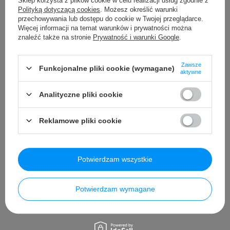
Sklep korzysta z plików cookie w celu realizacji usług zgodnie z
Polityką dotyczącą cookies
. Możesz określić warunki
Dodatkowe
przechowywania lub dostępu do cookie w Twojej przeglądarce.
Instrukcja +
Więcej informacji na temat warunków i prywatności można
Zestaw
znaleźć także na stronie
Prywatność i warunki Google
.
Montażowy
Ładowarka -
12V1000AH
Zawsze
Funkcjonalne pliki cookie (wymagane)
aktywne
Pokrowiec Na
Pojazd
Analityczne pliki cookie
Kabel MiniJack
Reklamowe pliki cookie
Szczegółowe dane
Potwierdzam wszystkie
Opinie
Potwierdzam wymagane