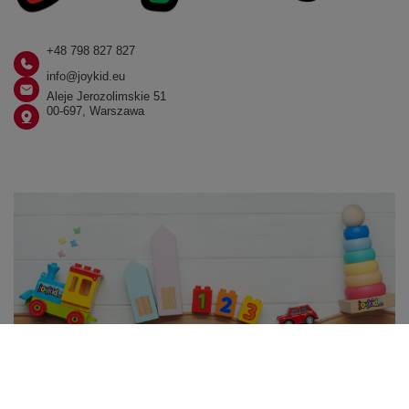
+48 798 827 827
info@joykid.eu
Aleje Jerozolimskie 51
00-697, Warszawa