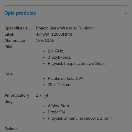
Opis produktu
Specyfikacja
Pojazd Jeep Wrangler Rubicon
Silnik
4x45W 12000RPM
Akumulator
12V/10Ah
Pilot
2,4 GHz,
3 Szybkości,
Przycisk bezpieczeństwa Stop,
Koła
Piankowe koła EVA,
29 x 11,5 cm,
Amortyzatory
2 x Tył
Biegi
Wolny Start,
Przód/Tył
Przycisk zmiany napędów z 2 na 4
Światła