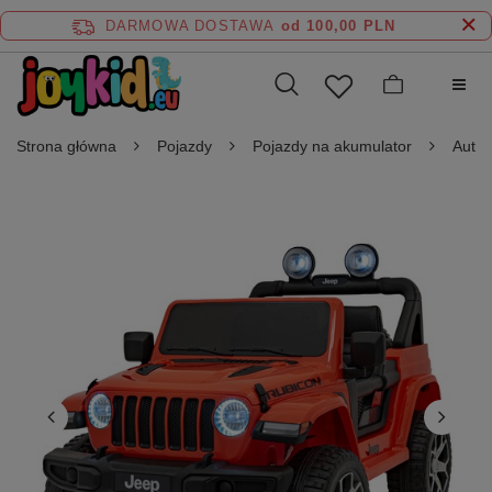
DARMOWA DOSTAWA
od 100,00 PLN
Strona główna
Pojazdy
Pojazdy na akumulator
Auta 