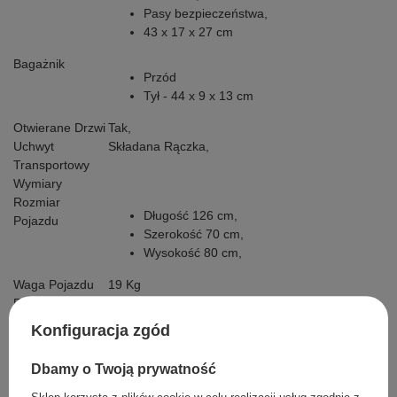
Pasy bezpieczeństwa,
43 x 17 x 27 cm
Bagażnik
Przód
Tył - 44 x 9 x 13 cm
Otwierane Drzwi
Tak,
Uchwyt
Składana Rączka,
Transportowy
Wymiary
Rozmiar
Długość 126 cm,
Pojazdu
Szerokość 70 cm,
Wysokość 80 cm,
Waga Pojazdu
19 Kg
Rozmiar Kartonu
117 x 68 x 43 cm
Waga Kartonu
23 Kg
Konfiguracja zgód
Maksymalne
35 Kg
Obciążenie
Dbamy o Twoją prywatność
Prześwit
19 cm
Wyposażenie