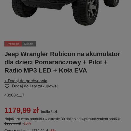
Promocja
Okazja
Jeep Wrangler Rubicon na akumulator
dla dzieci Pomarańczowy + Pilot +
Radio MP3 LED + Koła EVA
+ Dodaj do porównania
Dodaj do listy zakupowej
43x68x117
1179,99 zł
brutto
/
szt.
Najniższa cena produktu w okresie 30 dni przed wprowadzeniem obniżki:
1395,77 zł
-15%
Cena regularna:
1279,99 zł
-8%