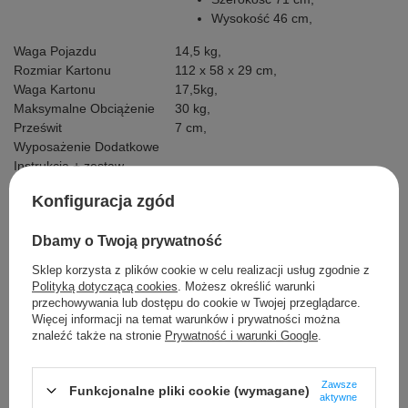
Wysokość 46 cm,
Waga Pojazdu
14,5 kg,
Rozmiar Kartonu
112 x 58 x 29 cm,
Waga Kartonu
17,5kg,
Maksymalne Obciążenie
30 kg,
Prześwit
7 cm,
Wyposażenie Dodatkowe
Instrukcja + zestaw
montażowy,
Konfiguracja zgód
Pokrowiec,
Ładowarka z diodą
Dbamy o Twoją prywatność
kontrolującą naładowanie
baterii
Sklep korzysta z plików cookie w celu realizacji usług zgodnie z
Pilot,
Polityką dotyczącą cookies
. Możesz określić warunki
Kabel Mini Jack.
przechowywania lub dostępu do cookie w Twojej przeglądarce.
Więcej informacji na temat warunków i prywatności można
znaleźć także na stronie
Prywatność i warunki Google
.
Szczegółowe dane
Zawsze
Funkcjonalne pliki cookie (wymagane)
aktywne