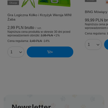
Okazja
BING Mówiący 
Gra Logiczna Kółko i Krzyżyk Wersja MINI
Żaba
99,99 PLN
br
Najniższa cena p
2,99 PLN
brutto
wprowadzeniem o
/
szt.
Najniższa cena produktu w okresie 30 dni przed
Cena regularna:
wprowadzeniem obniżki:
2,95 PLN
+1%
Cena regularna:
3,49 PLN
-14%
Ilość produk
Ilość produktów
Newsletter