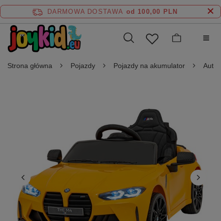
DARMOWA DOSTAWA
od 100,00 PLN
Strona główna
Pojazdy
Pojazdy na akumulator
Auta 