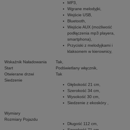
MP3,
Wgrane melodyjki,
Wejście USB,
Bluetooth,
Wejście AUX (możliwość
podłączenia mp3 playera,
smartphona),
Przyciski z melodyjkami i
klaksonem w kierownicy,
Wskaźnik Naładowania
Tak,
Start
Podświetlany włącznik,
Otwierane drzwi
Tak
Siedzenie
Głębokość 21 cm,
Szerokość 34 cm,
Wysokość 30 cm,
Siedzenie z ekoskóry ,
Wymiary
Rozmiary Pojazdu
Długość 112 cm,
Szerokość 71 cm,