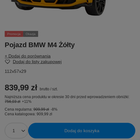
Promocja
Okazja
Pojazd BMW M4 Żółty
+ Dodaj do porównania
Dodaj do listy zakupowej
112x57x29
839,99 zł
brutto
/
szt.
Najniższa cena produktu w okresie 30 dni przed wprowadzeniem obniżki:
756,03 zł
+11%
Cena regularna:
909,99 zł
-8%
Cena katalogowa:
909,99 zł
Dodaj do koszyka