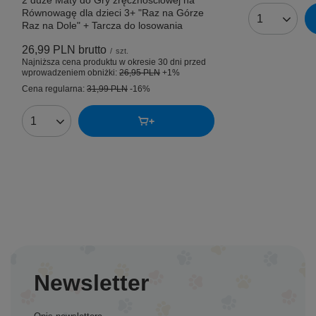
2 duże Maty do Gry zręcznościowej na
Równowagę dla dzieci 3+ "Raz na Górze
Ilość produk
Raz na Dole" + Tarcza do losowania
26,99 PLN
brutto
/
szt.
Najniższa cena produktu w okresie 30 dni przed
wprowadzeniem obniżki:
26,95 PLN
+1%
Cena regularna:
31,99 PLN
-16%
Ilość produktów
Newsletter