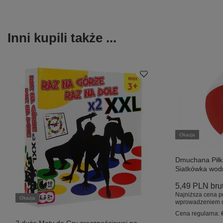
Inni kupili także ...
Okazja
Dmuchana Pił
Siatkówka wod
5,49 PLN
bru
Najniższa cena p
Okazja
wprowadzeniem o
Cena regularna: