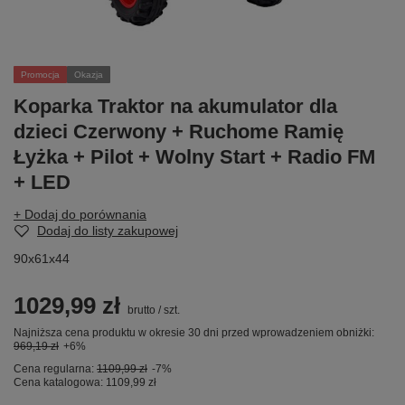
Promocja
Okazja
Koparka Traktor na akumulator dla
dzieci Czerwony + Ruchome Ramię
Łyżka + Pilot + Wolny Start + Radio FM
+ LED
+ Dodaj do porównania
Dodaj do listy zakupowej
90x61x44
1029,99 zł
brutto
/
szt.
Najniższa cena produktu w okresie 30 dni przed wprowadzeniem obniżki:
969,19 zł
+6%
Cena regularna:
1109,99 zł
-7%
Cena katalogowa:
1109,99 zł