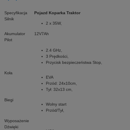
Specyfikacja
Pojazd Koparka Traktor
Silnik
2 x 35W,
Akumulator
12V7Ah
Pilot
2.4 GHz,
3 Prędkości,
Przycisk bezpieczeństwa Stop,
Koła
EVA
Przód: 24x10cm,
Tył: 32x13 cm,
Biegi
Wolny start
Przód/Tył,
Wyposażenie
Dźwięki