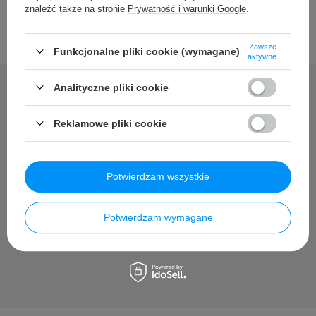
znaleźć także na stronie
Prywatność i warunki Google
.
Zawsze
Funkcjonalne pliki cookie (wymagane)
aktywne
Analityczne pliki cookie
Potrzebujesz pomocy? Masz
Reklamowe pliki cookie
pytania?
Potwierdzam wszystkie
Zadaj pytanie a my odpowiemy niezwłocznie, najciekawsze
pytania i odpowiedzi publikując dla innych.
Potwierdzam wymagane
Zadaj pytanie