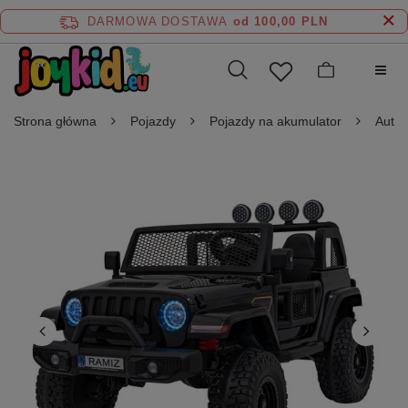
DARMOWA DOSTAWA
od 100,00 PLN
Strona główna
Pojazdy
Pojazdy na akumulator
Auta 