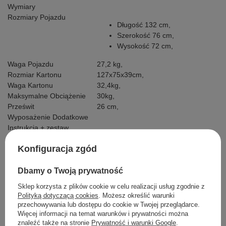
Wymiary
Rozmiary Pojazdu
Długość 132 cm,
Szerokość 76 cm,
Wysokość 72 cm,
Waga Pojazdu
27,2 kg,
Rozmiar Kartonu
127x75x39cm,
Waga Kartonu
32,4kg,
Maksymalne Obciążenie
30kg,
Prześwit
26 cm,
Wyposażenie Dodatkowe
Instrukcja + zestaw
montażowy,
Konfiguracja zgód
Ładowarka z diodą
kontrolującą naładowanie
baterii
Dbamy o Twoją prywatność
Pilot,
Sklep korzysta z plików cookie w celu realizacji usług zgodnie z
Polityką dotyczącą cookies
. Możesz określić warunki
przechowywania lub dostępu do cookie w Twojej przeglądarce.
Więcej informacji na temat warunków i prywatności można
Szczegółowe dane
znaleźć także na stronie
Prywatność i warunki Google
.