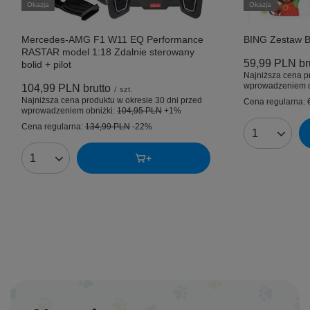
Okazja
Okazja
Mercedes-AMG F1 W11 EQ Performance
BING Zestaw Bi
RASTAR model 1:18 Zdalnie sterowany
59,99 PLN
br
bolid + pilot
Najniższa cena p
wprowadzeniem o
104,99 PLN
brutto
/
szt.
Najniższa cena produktu w okresie 30 dni przed
Cena regularna:
wprowadzeniem obniżki:
104,95 PLN
+1%
Cena regularna:
134,99 PLN
-22%
Ilość produk
Ilość produktów