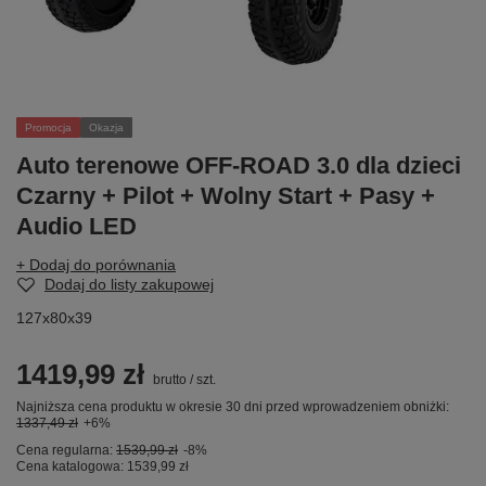
Promocja
Okazja
Auto terenowe OFF-ROAD 3.0 dla dzieci
Czarny + Pilot + Wolny Start + Pasy +
Audio LED
+ Dodaj do porównania
Dodaj do listy zakupowej
127x80x39
1419,99 zł
brutto
/
szt.
Najniższa cena produktu w okresie 30 dni przed wprowadzeniem obniżki:
1337,49 zł
+6%
Cena regularna:
1539,99 zł
-8%
Cena katalogowa:
1539,99 zł