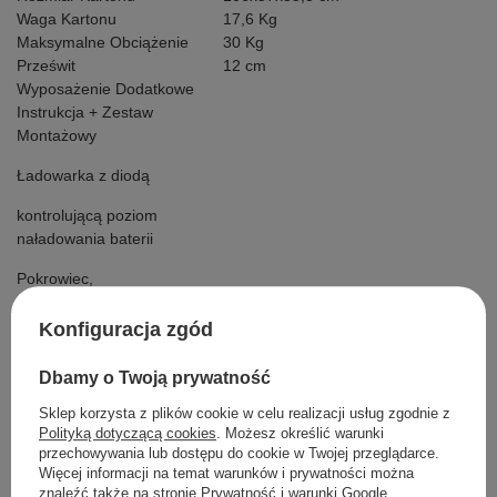
Waga Kartonu
17,6 Kg
Maksymalne Obciążenie
30 Kg
Prześwit
12 cm
Wyposażenie Dodatkowe
Instrukcja + Zestaw
Montażowy
Ładowarka z diodą
kontrolującą poziom
naładowania baterii
Pokrowiec,
Pilot 2.4GHz,
Konfiguracja zgód
Dbamy o Twoją prywatność
Szczegółowe dane
Sklep korzysta z plików cookie w celu realizacji usług zgodnie z
Polityką dotyczącą cookies
. Możesz określić warunki
przechowywania lub dostępu do cookie w Twojej przeglądarce.
Opinie
Więcej informacji na temat warunków i prywatności można
znaleźć także na stronie
Prywatność i warunki Google
.