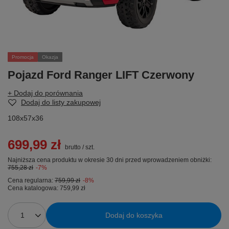
Promocja
Okazja
Pojazd Ford Ranger LIFT Czerwony
+ Dodaj do porównania
Dodaj do listy zakupowej
108x57x36
699,99 zł
brutto
/
szt.
Najniższa cena produktu w okresie 30 dni przed wprowadzeniem obniżki:
755,28 zł
-7%
Cena regularna:
759,99 zł
-8%
Cena katalogowa:
759,99 zł
Dodaj do koszyka