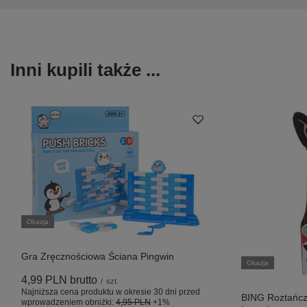
Inni kupili także ...
Okazja
Gra Zręcznościowa Ściana Pingwin
Okazja
4,99 PLN
brutto
/
szt.
Najniższa cena produktu w okresie 30 dni przed
BING Roztańcz
wprowadzeniem obniżki:
4,95 PLN
+1%