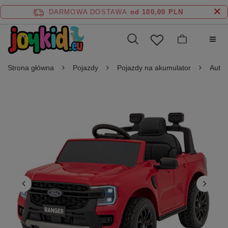
DARMOWA DOSTAWA
od 100,00 PLN
Strona główna
Pojazdy
Pojazdy na akumulator
Auta 