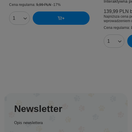
Interaktywna p
Cena regularna:
5,99 PLN
-17%
139,99 PLN
b
Najniższa cena p
Ilość produktów
wprowadzeniem o
Cena regularna:
Ilość produk
Newsletter
Opis newslettera