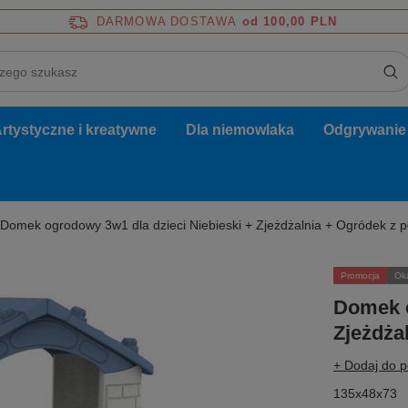
DARMOWA DOSTAWA
od 100,00 PLN
rtystyczne i kreatywne
Dla niemowlaka
Odgrywanie r
Domek ogrodowy 3w1 dla dzieci Niebieski + Zjeżdżalnia + Ogródek z p
Promocja
Ok
Domek o
Zjeżdża
+ Dodaj do 
135x48x73