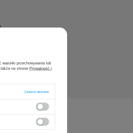
?
blikując dla
ć warunki przechowywania lub
 także na stronie
Prywatność i
Zawsze aktywne