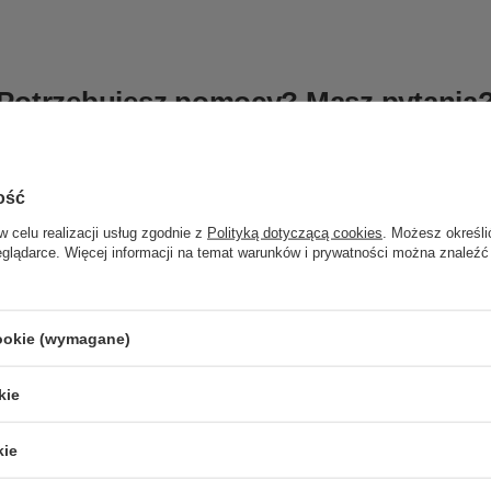
Potrzebujesz pomocy? Masz pytania
ie a my odpowiemy niezwłocznie, najciekawsze pytania i odpowiedzi pu
innych.
ość
Zadaj pytanie
w celu realizacji usług zgodnie z
Polityką dotyczącą cookies
. Możesz określi
eglądarce. Więcej informacji na temat warunków i prywatności można znaleźć
cookie (wymagane)
kie
kie