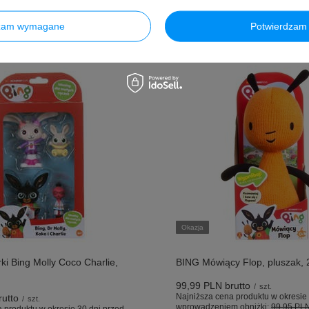
dzam wymagane
Potwierdzam 
Okazja
ki Bing Molly Coco Charlie,
BING Mówiący Flop, pluszak,
99,99 PLN
brutto
/
szt.
Najniższa cena produktu w okresie 
utto
/
szt.
wprowadzeniem obniżki:
99,95 PL