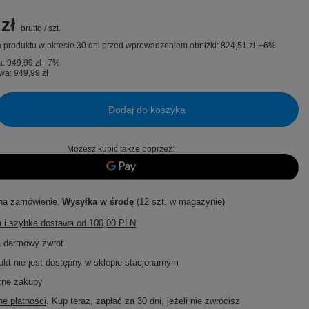
zł
brutto
/
szt.
 produktu w okresie 30 dni przed wprowadzeniem obniżki:
824,51 zł
+6%
a:
949,99 zł
-7%
wa:
949,99 zł
Dodaj do koszyka
Możesz kupić także poprzez:
na zamówienie
Wysyłka
w środę
(12 szt. w magazynie)
 i szybka dostawa
od
100,00 PLN
a darmowy zwrot
ukt nie jest dostępny w sklepie stacjonarnym
zne zakupy
e płatności
. Kup teraz, zapłać za 30 dni, jeżeli nie zwrócisz