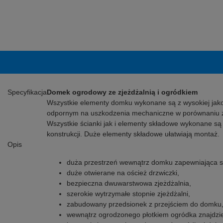
Specyfikacja
Domek ogrodowy ze zjeżdżalnią i ogródkiem
Wszystkie elementy domku wykonane są z wysokiej jakoś
odpornym na uszkodzenia mechaniczne w porównaniu z 
Wszystkie ścianki jak i elementy składowe wykonane są
konstrukcji. Duże elementy składowe ułatwiają montaż.
Opis
duża przestrzeń wewnątrz domku zapewniająca 
duże otwierane na oścież drzwiczki,
bezpieczna dwuwarstwowa zjeżdżalnia,
szerokie wytrzymałe stopnie zjeżdżalni,
zabudowany przedsionek z przejściem do domku
wewnątrz ogrodzonego płotkiem ogródka znajdzie