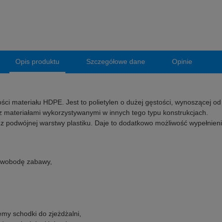
Opis produktu
Szczegółowe dane
Opinie
ci materiału HDPE. Jest to polietylen o dużej gęstości, wynoszącej od
materiałami wykorzystywanymi w innych tego typu konstrukcjach.
 z podwójnej warstwy plastiku. Daje to dodatkowo możliwość wypełnien
swobodę zabawy,
,
my schodki do zjeżdżalni,