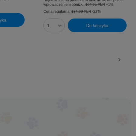
Najniższa cena produktu w okresie 30 dni przed
wprowadzeniem obniżki:
104,95 PLN
+1%
Cena regularna:
134,99 PLN
-22%
yka
Do koszyka
Ilość produktów