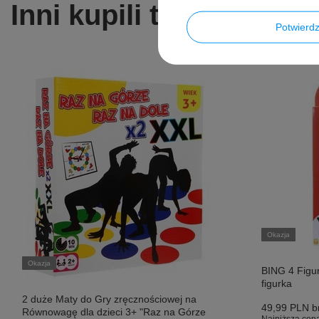
Inni kupili także ...
Potwier
Okazja
Okazja
BING 4 Figur
figurka
2 duże Maty do Gry zręcznościowej na
49,99 PLN
br
Równowagę dla dzieci 3+ "Raz na Górze