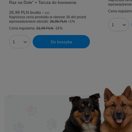
Najniższa cena
Raz na Dole" + Tarcza do losowania
wprowadzenie
Cena regularn
26,99 PLN
brutto
/
szt.
Najniższa cena produktu w okresie 30 dni przed
wprowadzeniem obniżki:
26,95 PLN
+1%
Ilość prod
Cena regularna:
31,99 PLN
-16%
Do koszyka
Ilość produktów