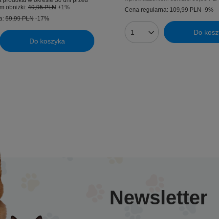
 produktu w okresie 30 dni przed
m obniżki:
49,95 PLN
+1%
Cena regularna:
109,99 PLN
-9%
a:
59,99 PLN
-17%
Do kosz
Ilość produktów
Do koszyka
uktów
Newsletter