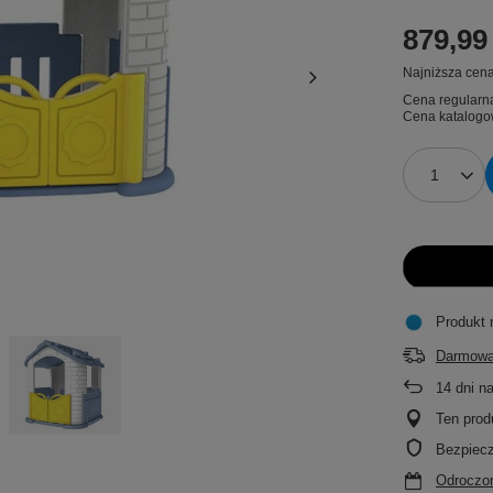
879,99 
Najniższa cena
Cena regularn
Cena katalogo
Produkt 
Darmowa
14
dni n
Ten prod
Bezpiec
Odroczon