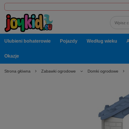
Ulubieni bohaterowie
Pojazdy
Według wieku
A
Okazje
Strona główna
Zabawki ogrodowe
Domki ogrodowe