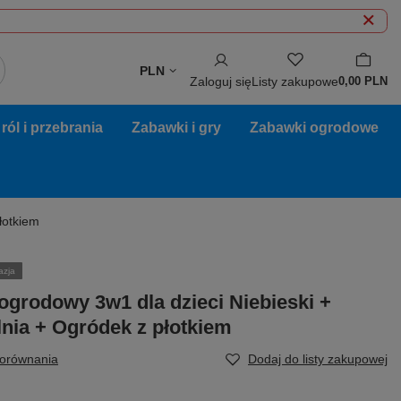
PLN
Zaloguj się
Listy zakupowe
0,00 PLN
ól i przebrania
Zabawki i gry
Zabawki ogrodowe
łotkiem
azja
grodowy 3w1 dla dzieci Niebieski +
lnia + Ogródek z płotkiem
porównania
Dodaj do listy zakupowej