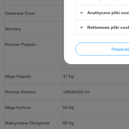
Analityczne pliki coo
Otwierane Drzwi
Tak,
Reklamowe pliki coo
Wymiary
Długość 159 cm,
Rozmiar Pojazdu
Potwier
Szerokość 97 cm,
Wysokość 81 cm,
Waga Pojazdu
47 Kg
Rozmiar Kartonu
148x84x50 cm
Waga Kartonu
54 Kg
Maksymalne Obciążenie
80 Kg