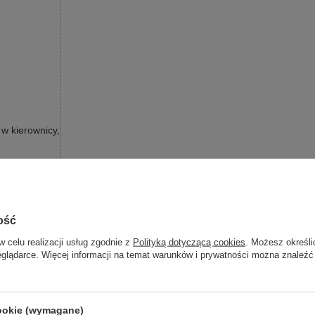
 w kierownicy,
ość
w celu realizacji usług zgodnie z
Polityką dotyczącą cookies
. Możesz określi
eglądarce. Więcej informacji na temat warunków i prywatności można znaleźć
cookie (wymagane)