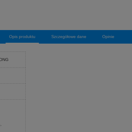
Opis produktu
Szczegółowe dane
Opinie
RONG
,