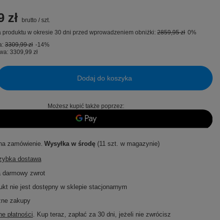
9 zł
brutto
/
szt.
 produktu w okresie 30 dni przed wprowadzeniem obniżki:
2859,95 zł
0%
a:
3309,99 zł
-14%
wa:
3309,99 zł
Dodaj do koszyka
Możesz kupić także poprzez:
na zamówienie
Wysyłka
w środę
(11 szt. w magazynie)
szybka dostawa
a darmowy zwrot
ukt nie jest dostępny w sklepie stacjonarnym
zne zakupy
e płatności
. Kup teraz, zapłać za 30 dni, jeżeli nie zwrócisz