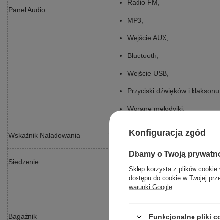
Radio FM,
Panel Audio
MP3,
Wejście AUX,
Bluetooth,
Wejście USB,
Przyciski dźwięków i klaksonu
Wgrane melodyjki,
Konfiguracja zgód
Wskaźnik Naładowania
TAK
Dbamy o Twoją prywatn
Ekoskóra,
Siedzenie
Sklep korzysta z plików cookie 
Pasy bezpieczeństwa,
dostępu do cookie w Twojej prz
warunki Google
.
53x22x36 cm
Pod maską - 45x35x24cm
Bagażnik
Funkcjonalne pliki 