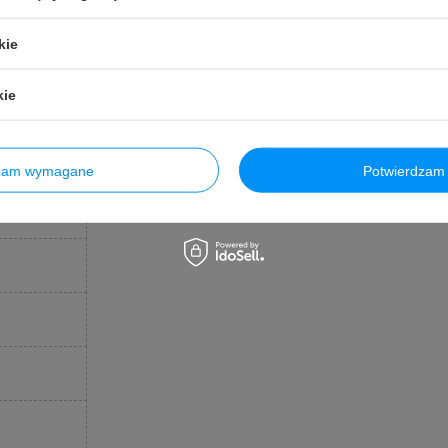
kie
kie
dzam wymagane
Potwierdzam 