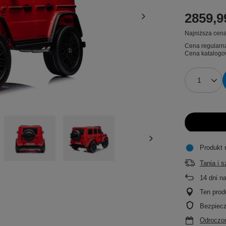
2859,9
Najniższa cena
Cena regularn
Cena katalogo
Produkt 
Tania i 
14
dni n
Ten prod
Bezpiec
Odroczon