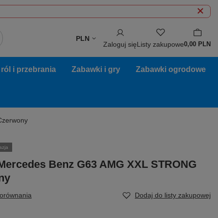
PLN
Zaloguj się
Listy zakupowe
0,00 PLN
ól i przebrania
Zabawki i gry
Zabawki ogrodowe
Czerwony
azja
 Mercedes Benz G63 AMG XXL STRONG
ny
porównania
Dodaj do listy zakupowej