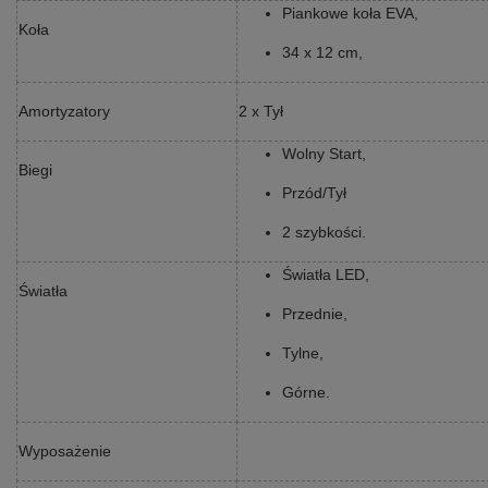
Piankowe koła EVA,
Koła
34 x 12 cm,
Amortyzatory
2 x Tył
Wolny Start,
Biegi
Przód/Tył
2 szybkości.
Światła LED,
Światła
Przednie,
Tylne,
Górne.
Wyposażenie