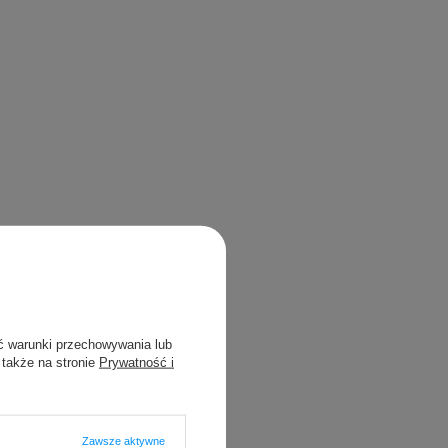
ć warunki przechowywania lub
 także na stronie
Prywatność i
Zawsze aktywne