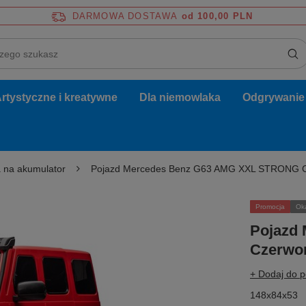
DARMOWA DOSTAWA
od 100,00 PLN
rtystyczne i kreatywne
Dla niemowlaka
Odgrywanie r
 na akumulator
Pojazd Mercedes Benz G63 AMG XXL STRONG 
Promocja
Ok
Pojazd
Czerwo
+ Dodaj do 
148x84x53