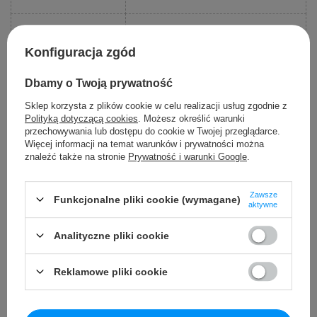
Rozmiar Kartonu
148x84x50 cm
Konfiguracja zgód
Waga Kartonu
54 Kg
Dbamy o Twoją prywatność
Sklep korzysta z plików cookie w celu realizacji usług zgodnie z
Maksymalne Obciążenie
80 Kg
Polityką dotyczącą cookies
. Możesz określić warunki
przechowywania lub dostępu do cookie w Twojej przeglądarce.
Więcej informacji na temat warunków i prywatności można
Prześwit
21 cm
znaleźć także na stronie
Prywatność i warunki Google
.
Wyposażenie
Zawsze
Funkcjonalne pliki cookie (wymagane)
Dodatkowe
aktywne
Analityczne pliki cookie
Instrukcja + Zestaw
Montażowy
Reklamowe pliki cookie
Ładowarka