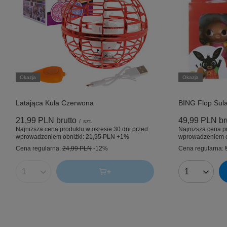
Okazja
Okazja
Latająca Kula Czerwona
BING Flop Sula
21,99 PLN
brutto
49,99 PLN
br
/
szt.
Najniższa cena produktu w okresie 30 dni przed
Najniższa cena p
wprowadzeniem obniżki:
21,95 PLN
+1%
wprowadzeniem o
Cena regularna:
24,99 PLN
-12%
Cena regularna:
Ilość produktów
Ilość produk