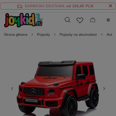
DARMOWA DOSTAWA
od 100,00 PLN
Strona główna
Pojazdy
Pojazdy na akumulator
Auta 