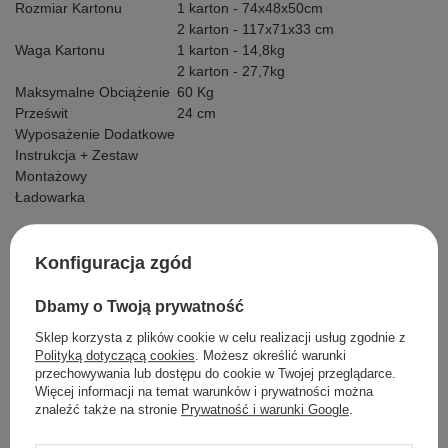
Rozmiar Kartonu
1 karton - 74x48x50cm
2 karton - 117x71x33 cm
Waga Kartonu
1 karton - 14,8kg
2 karton - 27,7kg
Maksymalne Obciążenie
60 Kg
Prześwit
24 cm
Wyposażenie Dodatkowe
Instrukcja + Zestaw
Montażowy
Ładowarka
Konfiguracja zgód
Szczegółowe dane
Dbamy o Twoją prywatność
Sklep korzysta z plików cookie w celu realizacji usług zgodnie z
Opinie
Polityką dotyczącą cookies
. Możesz określić warunki
przechowywania lub dostępu do cookie w Twojej przeglądarce.
Więcej informacji na temat warunków i prywatności można
znaleźć także na stronie
Prywatność i warunki Google
.