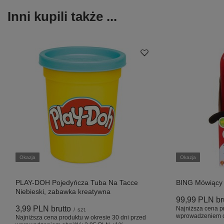
Inni kupili także ...
Okazja
Okazja
PLAY-DOH Pojedyńcza Tuba Na Tacce
BING Mówiący 
Niebieski, zabawka kreatywna
99,99 PLN
br
3,99 PLN
brutto
Najniższa cena p
/
szt.
wprowadzeniem o
Najniższa cena produktu w okresie 30 dni przed