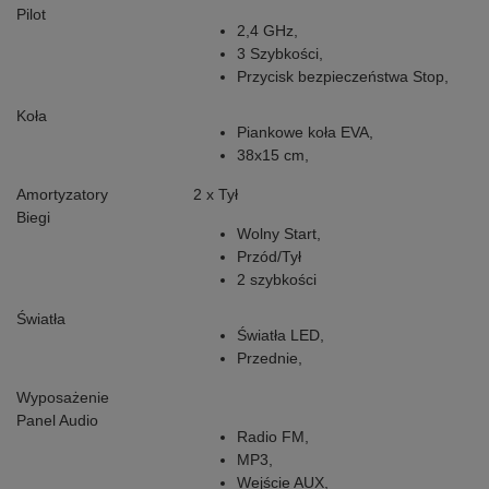
Pilot
2,4 GHz,
3 Szybkości,
Przycisk bezpieczeństwa Stop,
Koła
Piankowe koła EVA,
38x15 cm,
Amortyzatory
2 x Tył
Biegi
Wolny Start,
Przód/Tył
2 szybkości
Światła
Światła LED,
Przednie,
Wyposażenie
Panel Audio
Radio FM,
MP3,
Wejście AUX,