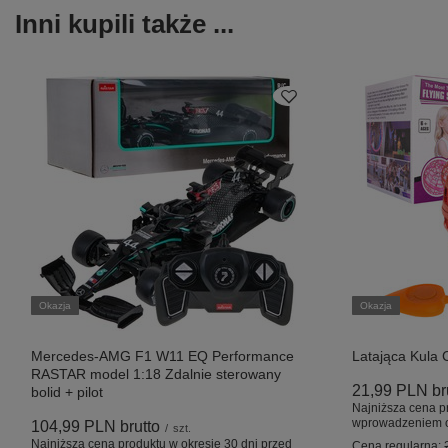
Inni kupili także ...
Okazja
Okazja
Mercedes-AMG F1 W11 EQ Performance
Latająca Kula
RASTAR model 1:18 Zdalnie sterowany
21,99 PLN
br
bolid + pilot
Najniższa cena p
wprowadzeniem o
104,99 PLN
brutto
/
szt.
Najniższa cena produktu w okresie 30 dni przed
Cena regularna: