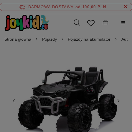
DARMOWA DOSTAWA
od 100,00 PLN
Strona główna
Pojazdy
Pojazdy na akumulator
Auta 