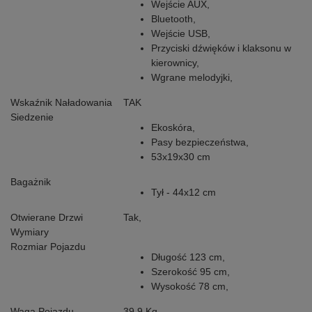
Wejście AUX,
Bluetooth,
Wejście USB,
Przyciski dźwięków i klaksonu w
kierownicy,
Wgrane melodyjki,
Wskaźnik Naładowania
TAK
Siedzenie
Ekoskóra,
Pasy bezpieczeństwa,
53x19x30 cm
Bagażnik
Tył - 44x12 cm
Otwierane Drzwi
Tak,
Wymiary
Rozmiar Pojazdu
Długość 123 cm,
Szerokość 95 cm,
Wysokość 78 cm,
Waga Pojazdu
39,9 Kg