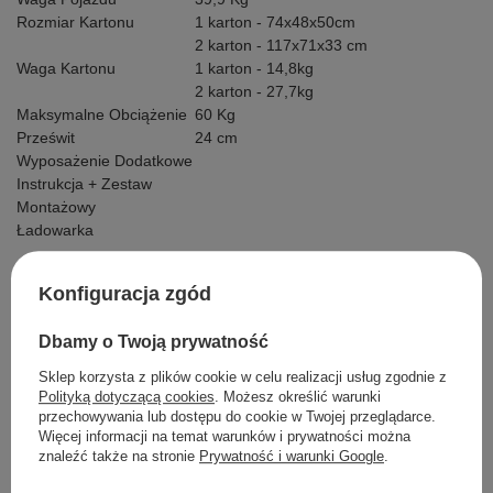
Rozmiar Kartonu
1 karton - 74x48x50cm
2 karton - 117x71x33 cm
Waga Kartonu
1 karton - 14,8kg
2 karton - 27,7kg
Maksymalne Obciążenie
60 Kg
Prześwit
24 cm
Wyposażenie Dodatkowe
Instrukcja + Zestaw
Montażowy
Ładowarka
Konfiguracja zgód
Szczegółowe dane
Dbamy o Twoją prywatność
Opinie
Sklep korzysta z plików cookie w celu realizacji usług zgodnie z
Polityką dotyczącą cookies
. Możesz określić warunki
przechowywania lub dostępu do cookie w Twojej przeglądarce.
Więcej informacji na temat warunków i prywatności można
znaleźć także na stronie
Prywatność i warunki Google
.