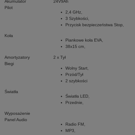
Akumulator
24V9Ah
Pilot
2,4 GHz,
3 Szybkości,
Przycisk bezpieczeństwa Stop,
Koła
Piankowe koła EVA,
38x15 cm,
Amortyzatory
2 x Tył
Biegi
Wolny Start,
Przód/Tył
2 szybkości
Światła
Światła LED,
Przednie,
Wyposażenie
Panel Audio
Radio FM,
MP3,