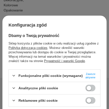
Dekoracyjne,
Kolorowe
Opakowanie
Konfiguracja zgód
Szczegółowe dane
Dbamy o Twoją prywatność
Opinie
Sklep korzysta z plików cookie w celu realizacji usług zgodnie z
Polityką dotyczącą cookies
. Możesz określić warunki
przechowywania lub dostępu do cookie w Twojej przeglądarce.
Więcej informacji na temat warunków i prywatności można
znaleźć także na stronie
Prywatność i warunki Google
.
Zawsze
Funkcjonalne pliki cookie (wymagane)
aktywne
Analityczne pliki cookie
Potrzebujesz pomocy? Masz
Reklamowe pliki cookie
pytania?