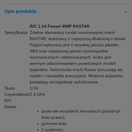
Opis produktu
R/C 1:14 Ferrari 499P RASTAR
Specyfikacja
Zdalnie sterowany model renomowanej marki
RASTAR, wykonany z najwyższą dbałością o detale.
Pojazd wykonany jest z wysokiej jakości plastiku
ABS oraz najwyższej jakości podzespołów
mechanicznych i elektronicznych. Autko jest
wiernym odwzorowaniem prawdziwych modeli
pojazdów. Samochody marki Rastar poruszają się
szybko i niezwykle precyzyjnie. Wnętrza pojazdów
posiadają szczegółowe wykończenia.
Skala
1/14
Częstotliwość
2.4 GHz
R/C
Detale
jazda we wszystkich kierunkach (przód-tył-
lewo-prawo),
gumowe koła,
2 szybkości,