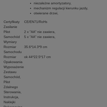
niezależne amortyzatory,
mechanizm regulacji kierunku jazdy,
otwierane drzwi,
Certyfikaty
CE/EN71/RoHs
Zasilanie
Pilot
2 x "AA" nie zawiera,
Samochód
5 x "AA" nie zawiera,
Wymiary
Rozmiar
35.6*14.3*9 cm
Samochodu
Rozmiar
ok 44*22.5*17 cm
Opakowania
Wyposażenie
Zestawu
Samochód,
Pilot
Zdalnego
Sterowania,
Instrukcja,
Naklejki