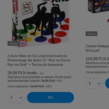
Okazja
Okazja
Zestaw Małego
Motocykl
2 duże Maty do Gry zręcznościowej na
104,99 PLN
b
Równowagę dla dzieci 3+ "Raz na Górze
Najniższa cena p
Raz na Dole" + Tarcza do losowania
wprowadzeniem o
Cena regularna:
26,99 PLN
brutto
/
szt.
Najniższa cena produktu w okresie 30 dni przed
wprowadzeniem obniżki:
26,95 PLN
+1%
Ilość produk
Cena regularna:
31,99 PLN
-16%
Ilość produktów