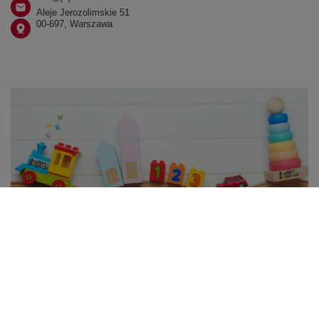
Aleje Jerozolimskie 51
00-697, Warszawa
W sklepie prezentujemy ceny brutto (z VAT).
Stawki VAT dla konsumentów z kraju:
Polska
.