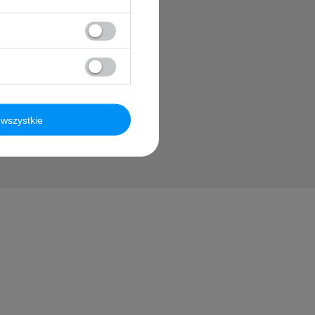
?
blikując dla
wszystkie