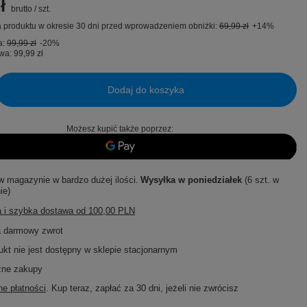
ł
brutto
/
szt.
 produktu w okresie 30 dni przed wprowadzeniem obniżki:
69,99 zł
+14%
a:
99,99 zł
-20%
wa:
99,99 zł
Dodaj do koszyka
Możesz kupić także poprzez:
w magazynie w bardzo dużej ilości
Wysyłka
w poniedziałek
(6 szt. w
ie)
 i szybka dostawa
od
100,00 PLN
a darmowy zwrot
ukt nie jest dostępny w sklepie stacjonarnym
zne zakupy
e płatności
. Kup teraz, zapłać za 30 dni, jeżeli nie zwrócisz