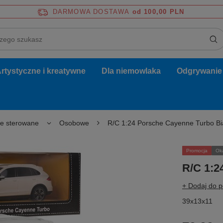
DARMOWA DOSTAWA
od 100,00 PLN
rtystyczne i kreatywne
Dla niemowlaka
Odgrywanie r
ie sterowane
Osobowe
R/C 1:24 Porsche Cayenne Turbo B
Promocja
Ok
R/C 1:2
+ Dodaj do 
39x13x11