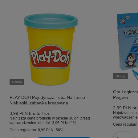
Okazja
Okazja
Gra Logiczna
PLAY-DOH Pojedyńcza Tuba Na Tacce
Pingwin
Niebieski, zabawka kreatywna
2,99 PLN
bru
Najniższa cena
3,99 PLN
brutto
/
szt.
wprowadzenie
Najniższa cena produktu w okresie 30 dni przed
wprowadzeniem obniżki:
3,95 PLN
+1%
Cena regularn
Cena regularna:
8,99 PLN
-56%