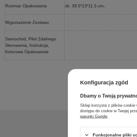
Rozmiar Opakowania
ok. 38.5*13*11.5 cm,
Wyposażenie Zestawu
Samochód, Pilot Zdalnego
Sterowania, Instrukcja,
Kolorowe Opakowanie
Konfiguracja zgód
Dbamy o Twoją prywatn
Sklep korzysta z plików cookie 
dostępu do cookie w Twojej prz
warunki Google
.
Funkcjonalne pliki 