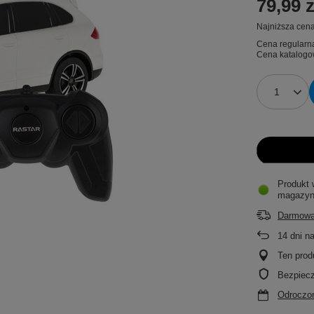
79,99 z
Najniższa cena
Cena regularn
Cena katalogo
Produkt 
magazyn
Darmowa
14
dni n
Ten prod
Bezpiec
Odroczon