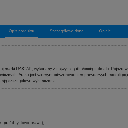
Opis produktu
Szczegółowe dane
Opinie
 marki RASTAR, wykonany z najwyższą dbałością o detale. Pojazd wykon
onicznych. Autko jest wiernym odwzorowaniem prawdziwych modeli poja
adają szczegółowe wykończenia.
 (przód-tył-lewo-prawo),