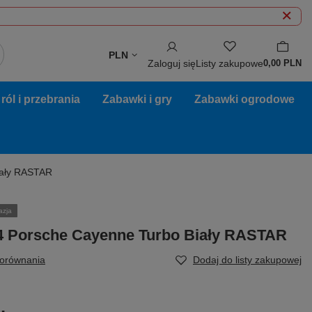
PLN
Zaloguj się
Listy zakupowe
0,00 PLN
ól i przebrania
Zabawki i gry
Zabawki ogrodowe
iały RASTAR
azja
4 Porsche Cayenne Turbo Biały RASTAR
porównania
Dodaj do listy zakupowej