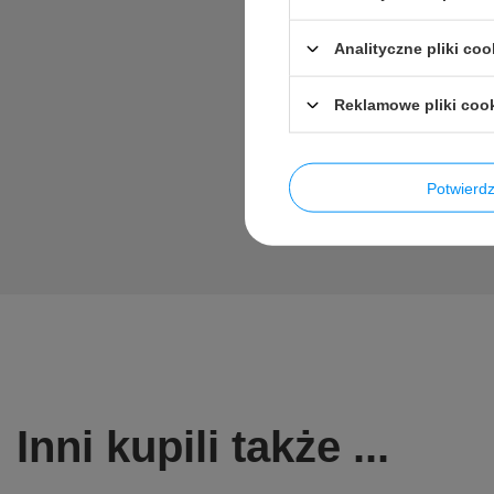
Analityczne pliki coo
Zadaj pytan
Reklamowe pliki coo
Potwier
Inni kupili także ...