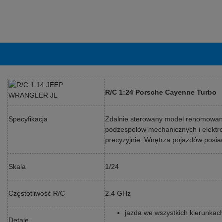
R/C 1:24 Porsche Cayenne Turbo
Specyfikacja
Zdalnie sterowany model renomowanej
podzespołów mechanicznych i elektr
precyzyjnie. Wnętrza pojazdów posi
Skala
1/24
Częstotliwość R/C
2.4 GHz
jazda we wszystkich kierunkach
Detale