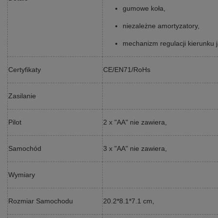
gumowe koła,
niezależne amortyzatory,
mechanizm regulacji kierunku j
Certyfikaty
CE/EN71/RoHs
Zasilanie
Pilot
2 x "AA" nie zawiera,
Samochód
3 x "AA" nie zawiera,
Wymiary
Rozmiar Samochodu
20.2*8.1*7.1 cm,