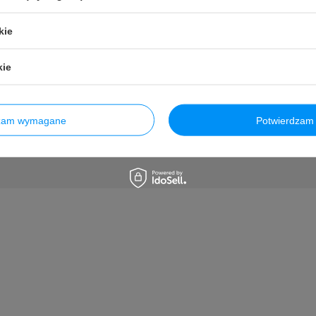
Potrzebujesz pomocy? Masz pytania
kie
ie a my odpowiemy niezwłocznie, najciekawsze pytania i odpowiedzi pu
innych.
kie
Zadaj pytanie
dzam wymagane
Potwierdzam 