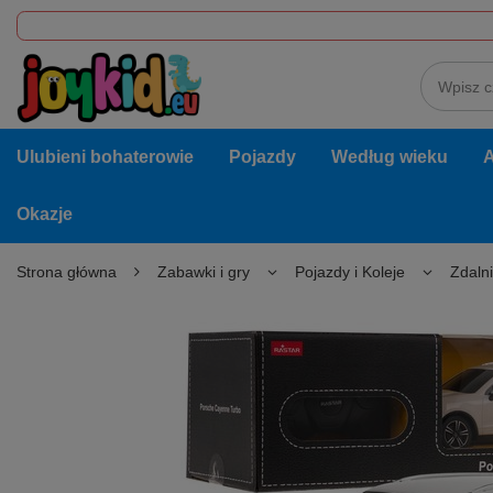
Ulubieni bohaterowie
Pojazdy
Według wieku
A
Okazje
Strona główna
Zabawki i gry
Pojazdy i Koleje
Zdaln