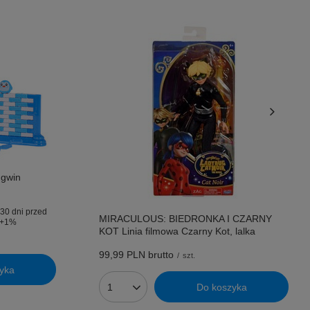
ngwin
30 dni przed
MIRACULOUS: BIEDRONKA I CZARNY
+1%
KOT Linia filmowa Czarny Kot, lalka
99,99 PLN
brutto
/
szt.
yka
Do koszyka
Ilość produktów