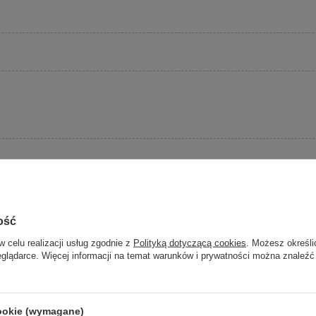
ość
w celu realizacji usług zgodnie z
Polityką dotyczącą cookies
. Możesz określi
eglądarce. Więcej informacji na temat warunków i prywatności można znaleźć
cookie (wymagane)