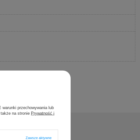
ć warunki przechowywania lub
 także na stronie
Prywatność i
Zawsze aktywne