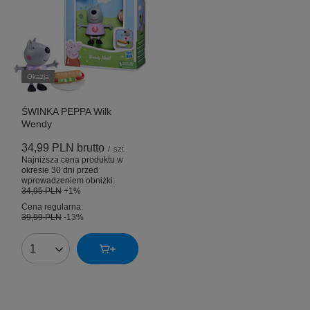
Okazja
ŚWINKA PEPPA Wilk
Wendy
34,99 PLN
brutto
/
szt.
Najniższa cena produktu w
okresie 30 dni przed
wprowadzeniem obniżki:
34,95 PLN
+1%
Cena regularna:
39,99 PLN
-13%
Ilość produktów