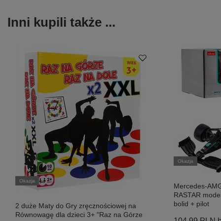
Inni kupili także ...
Okazja
Okazja
Mercedes-AMG
RASTAR model 
bolid + pilot
2 duże Maty do Gry zręcznościowej na
Równowagę dla dzieci 3+ "Raz na Górze
104,99 PLN
b