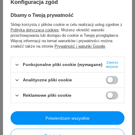
Konfiguracja zgód
Dbamy o Twoją prywatność
Sklep korzysta z plików cookie w celu realizacji usług zgodnie z
Polityką dotyczącą cookies
. Możesz określić warunki
przechowywania lub dostępu do cookie w Twojej przeglądarce.
Więcej informacji na temat warunków i prywatności można
znaleźć także na stronie
Prywatność i warunki Google
.
Zawsze
Funkcjonalne pliki cookie (wymagane)
aktywne
Bezpieczna zabawa dla dzieci – wysoka
Analityczne pliki cookie
jakość wykonania i dbałość o detale
Reklamowe pliki cookie
Produkt został zaprojektowany z myślą o bezpieczeństwie
najmłodszych użytkowników. Brak ostrych krawędzi, solidne
wykonanie oraz atestowane materiały sprawiają, że holownik jest
w pełni bezpieczny nawet dla kilkulatków. Starannie odwzorowane
Potwierdzam wszystkie
detale sprawiają, że zabawka prezentuje się bardzo realistycznie i
stanowi atrakcyjny element każdej dziecięcej kolekcji.