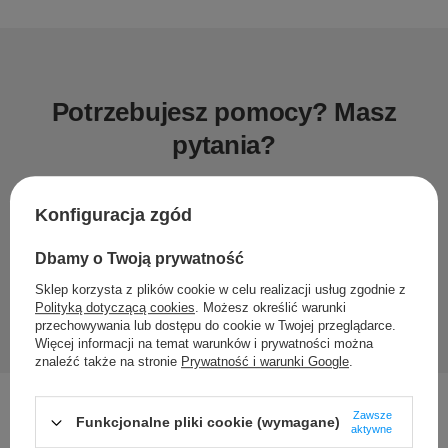
Potrzebujesz pomocy? Masz
pytania?
Zadaj pytanie a my odpowiemy niezwłocznie, najciekawsze
pytania i odpowiedzi publikując dla innych.
Konfiguracja zgód
Dbamy o Twoją prywatność
Zadaj pytanie
Sklep korzysta z plików cookie w celu realizacji usług zgodnie z
Polityką dotyczącą cookies
. Możesz określić warunki
przechowywania lub dostępu do cookie w Twojej przeglądarce.
Więcej informacji na temat warunków i prywatności można
znaleźć także na stronie
Prywatność i warunki Google
.
Zawsze
Funkcjonalne pliki cookie (wymagane)
aktywne