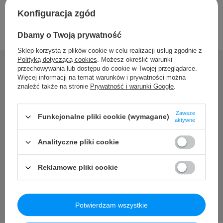
Konfiguracja zgód
Dbamy o Twoją prywatność
Sklep korzysta z plików cookie w celu realizacji usług zgodnie z
Polityką dotyczącą cookies
. Możesz określić warunki
przechowywania lub dostępu do cookie w Twojej przeglądarce.
Więcej informacji na temat warunków i prywatności można
znaleźć także na stronie
Prywatność i warunki Google
.
Potrzebujesz pomocy? Masz
pytania?
Zawsze
Funkcjonalne pliki cookie (wymagane)
aktywne
Zadaj pytanie a my odpowiemy niezwłocznie, najciekawsze
pytania i odpowiedzi publikując dla innych.
Analityczne pliki cookie
Zadaj pytanie
Reklamowe pliki cookie
Potwierdzam wszystkie