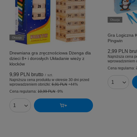
Okazja
Gra Logiczna K
Okazja
Pingwin
2,99 PLN
bru
Drewniana gra zręcznościowa Dżenga dla
Najniższa cena p
dzieci 8+ i dorosłych Układanie wieży z
wprowadzeniem o
klocków
Cena regularna:
9,99 PLN
brutto
/
szt.
Najniższa cena produktu w okresie 30 dni przed
Ilość produk
wprowadzeniem obniżki:
6,91 PLN
+44%
Cena regularna:
10,99 PLN
-9%
Ilość produktów