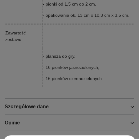
- pionki od 1,5 cm do 2 cm,
- opakowanie ok. 13 cm x 10,3 cm x 3,5 cm.
Zawartość
zestawu
- plansza do gry,
- 16 pionków jasnozielonych,
- 16 pionków ciemnozielonych.
Szczegółowe dane
Opinie