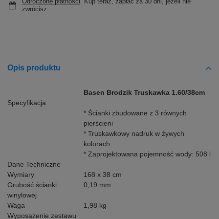
Odroczone płatności
. Kup teraz, zapłać za 30 dni, jeżeli nie
zwrócisz
Opis produktu
Basen Brodzik Truskawka 1.60/38cm
Specyfikacja
* Ścianki zbudowane z 3 równych
pierścieni
* Truskawkowy nadruk w żywych
kolorach
* Zaprojektowana pojemność wody: 508 l
Dane Techniczne
Wymiary
168 x 38 cm
Grubość ścianki
0,19 mm
winylowej
Waga
1,98 kg
Wyposażenie zestawu