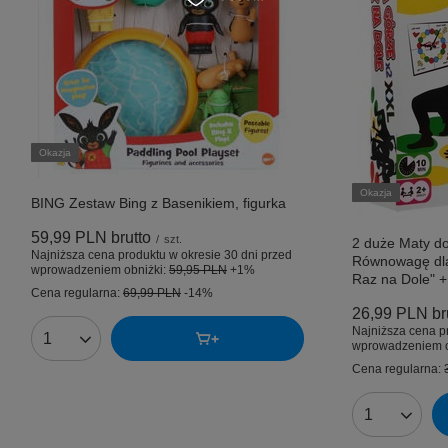
Okazja
Okazja
BING Zestaw Bing z Basenikiem, figurka
59,99 PLN
brutto
/
szt.
2 duże Maty do
Najniższa cena produktu w okresie 30 dni przed
Równowagę dla
wprowadzeniem obniżki:
59,95 PLN
+1%
Raz na Dole" +
Cena regularna:
69,99 PLN
-14%
26,99 PLN
br
Najniższa cena p
Ilość produktów
wprowadzeniem o
Cena regularna:
Ilość produk