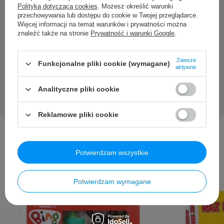
pytania?
Polityką dotyczącą cookies
. Możesz określić warunki
przechowywania lub dostępu do cookie w Twojej przeglądarce.
Zadaj pytanie a my odpowiemy niezwłocznie, najciekawsze
Więcej informacji na temat warunków i prywatności można
pytania i odpowiedzi publikując dla innych.
znaleźć także na stronie
Prywatność i warunki Google
.
Zadaj pytanie
Zawsze
Funkcjonalne pliki cookie (wymagane)
aktywne
Analityczne pliki cookie
Reklamowe pliki cookie
Potwierdzam wszystkie
Inni kupili także ...
Potwierdzam wymagane