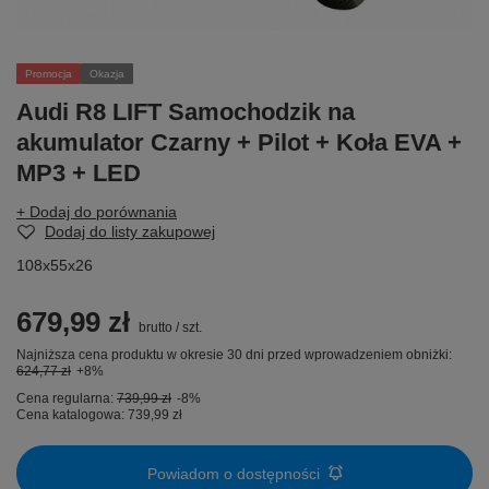
Promocja
Okazja
Audi R8 LIFT Samochodzik na
akumulator Czarny + Pilot + Koła EVA +
MP3 + LED
+ Dodaj do porównania
Dodaj do listy zakupowej
108x55x26
679,99 zł
brutto
/
szt.
Najniższa cena produktu w okresie 30 dni przed wprowadzeniem obniżki:
624,77 zł
+8%
Cena regularna:
739,99 zł
-8%
Cena katalogowa:
739,99 zł
Powiadom o dostępności