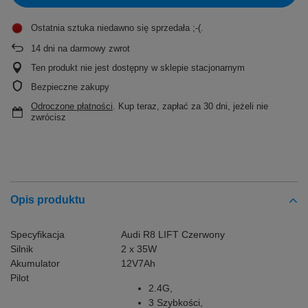
Ostatnia sztuka niedawno się sprzedała ;-(
14
dni na darmowy zwrot
Ten produkt nie jest dostępny w sklepie stacjonarnym
Bezpieczne zakupy
Odroczone płatności
. Kup teraz, zapłać za 30 dni, jeżeli nie
zwrócisz
Opis produktu
Specyfikacja
Audi R8 LIFT Czerwony
Silnik
2 x 35W
Akumulator
12V7Ah
Pilot
2.4G,
3 Szybkości,