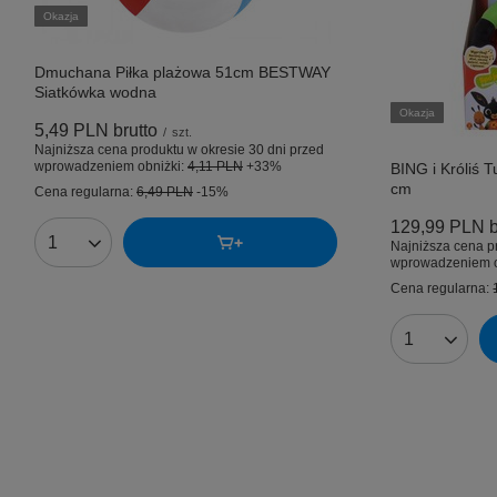
Okazja
Dmuchana Piłka plażowa 51cm BESTWAY
Siatkówka wodna
Okazja
5,49 PLN
brutto
/
szt.
Najniższa cena produktu w okresie 30 dni przed
wprowadzeniem obniżki:
4,11 PLN
+33%
BING i Króliś T
cm
Cena regularna:
6,49 PLN
-15%
129,99 PLN
b
Najniższa cena p
Ilość produktów
wprowadzeniem o
Cena regularna:
Ilość produk