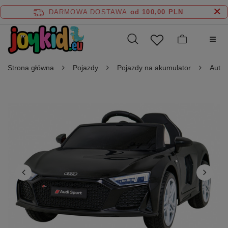
DARMOWA DOSTAWA
od 100,00 PLN
Strona główna
Pojazdy
Pojazdy na akumulator
Auta 