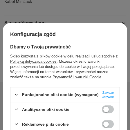
Kabel MiniJack
Szczegółowe dane
Konfiguracja zgód
Opinie
Dbamy o Twoją prywatność
Sklep korzysta z plików cookie w celu realizacji usług zgodnie z
Polityką dotyczącą cookies
. Możesz określić warunki
przechowywania lub dostępu do cookie w Twojej przeglądarce.
Więcej informacji na temat warunków i prywatności można
znaleźć także na stronie
Prywatność i warunki Google
.
Zawsze
Funkcjonalne pliki cookie (wymagane)
aktywne
Potrzebujesz pomocy? Masz
Analityczne pliki cookie
pytania?
Reklamowe pliki cookie
Zadaj pytanie a my odpowiemy niezwłocznie, najciekawsze