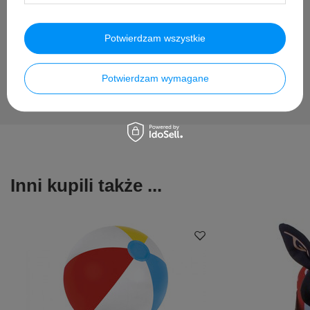
pytania i odpowiedzi publikując dla innych.
Potwierdzam wszystkie
Zadaj pytanie
Potwierdzam wymagane
Inni kupili także ...