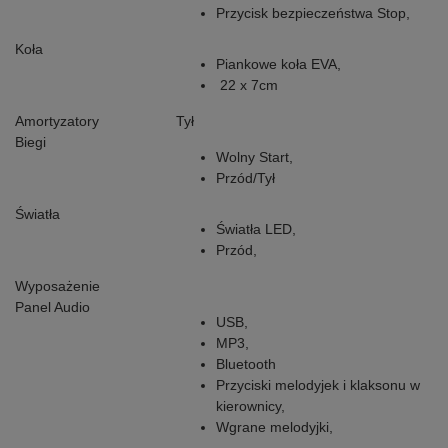
Przycisk bezpieczeństwa Stop,
Koła
Piankowe koła EVA,
22 x 7cm
Amortyzatory
Tył
Biegi
Wolny Start,
Przód/Tył
Światła
Światła LED,
Przód,
Wyposażenie
Panel Audio
USB,
MP3,
Bluetooth
Przyciski melodyjek i klaksonu w
kierownicy
,
Wgrane melodyjki,