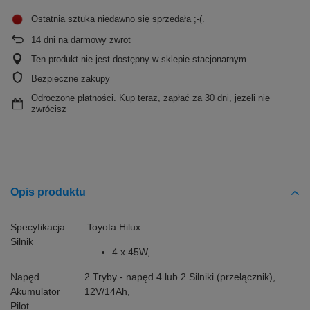
Ostatnia sztuka niedawno się sprzedała ;-(
14
dni na darmowy zwrot
Ten produkt nie jest dostępny w sklepie stacjonarnym
Bezpieczne zakupy
Odroczone płatności
. Kup teraz, zapłać za 30 dni, jeżeli nie
zwrócisz
Opis produktu
Specyfikacja
Toyota Hilux
Silnik
4 x 45W,
Napęd
2 Tryby - napęd 4 lub 2 Silniki (przełącznik),
Akumulator
12V/14Ah,
Pilot