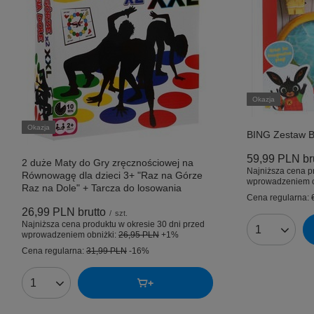
Okazja
Okazja
BING Zestaw Bi
59,99 PLN
br
2 duże Maty do Gry zręcznościowej na
Najniższa cena p
Równowagę dla dzieci 3+ "Raz na Górze
wprowadzeniem o
Raz na Dole" + Tarcza do losowania
Cena regularna:
26,99 PLN
brutto
/
szt.
Najniższa cena produktu w okresie 30 dni przed
Ilość produk
wprowadzeniem obniżki:
26,95 PLN
+1%
Cena regularna:
31,99 PLN
-16%
Ilość produktów