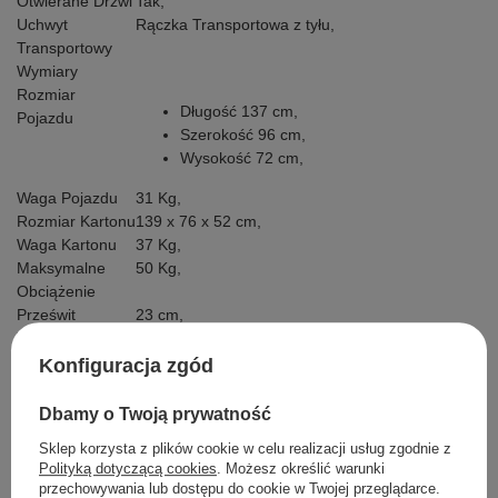
Otwierane Drzwi
Tak,
Uchwyt
Rączka Transportowa z tyłu,
Transportowy
Wymiary
Rozmiar
Długość 137 cm,
Pojazdu
Szerokość 96 cm,
Wysokość 72 cm,
Waga Pojazdu
31 Kg,
Rozmiar Kartonu
139 x 76 x 52 cm,
Waga Kartonu
37 Kg,
Maksymalne
50 Kg,
Obciążenie
Prześwit
23 cm,
Wyposażenie
Dodatkowe
Konfiguracja zgód
Instrukcja +
Zestaw
Dbamy o Twoją prywatność
Montażowy
Sklep korzysta z plików cookie w celu realizacji usług zgodnie z
Ładowarka
Polityką dotyczącą cookies
. Możesz określić warunki
Pokrowiec Na
przechowywania lub dostępu do cookie w Twojej przeglądarce.