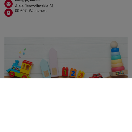
Aleje Jerozolimskie 51
00-697, Warszawa
W sklepie prezentujemy ceny brutto (z VAT).
Stawki VAT dla konsumentów z kraju:
Polska
.