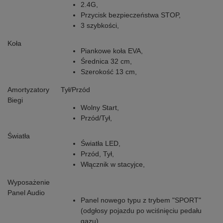
2.4G,
Przycisk bezpieczeństwa STOP,
3 szybkości,
Koła
Piankowe koła EVA,
Średnica 32 cm,
Szerokość 13 cm,
Amortyzatory
Tył/Przód
Biegi
Wolny Start,
Przód/Tył,
Światła
Światła LED,
Przód, Tył,
Włącznik w stacyjce,
Wyposażenie
Panel Audio
Panel nowego typu z trybem "SPORT"
(odgłosy pojazdu po wciśnięciu pedału
gazu),