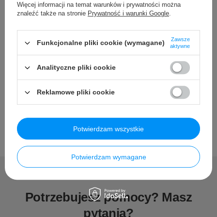
Pojazd,
Więcej informacji na temat warunków i prywatności można
Kabel MiniJack
znaleźć także na stronie
Prywatność i warunki Google
.
Pilot R/C
Zawsze
Funkcjonalne pliki cookie (wymagane)
aktywne
Szczegółowe dane
Analityczne pliki cookie
Opinie
Reklamowe pliki cookie
Potwierdzam wszystkie
Potwierdzam wymagane
Potrzebujesz pomocy? Masz
pytania?