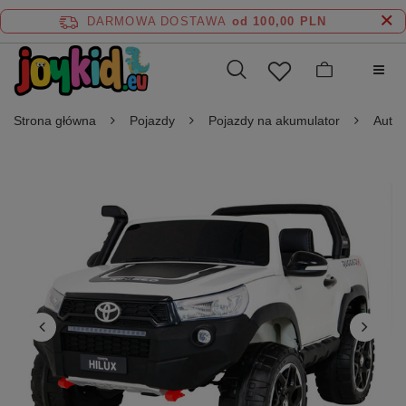
DARMOWA DOSTAWA
od 100,00 PLN
Strona główna
Pojazdy
Pojazdy na akumulator
Auta 