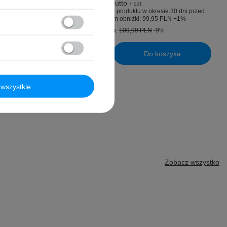
99,99 PLN
brutto
/
szt.
Najniższa cena produktu w okresie 30 dni przed
wprowadzeniem obniżki:
99,95 PLN
+1%
yka
Cena regularna:
109,99 PLN
-9%
Do koszyka
Ilość produktów
wszystkie
Zobacz wszystko