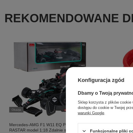
REKOMENDOWANE DL
Konfiguracja zgód
Promocja
Dbamy o Twoją prywatn
Basen Słodka
Sklep korzysta z plików cookie 
Brodzik 16
dostępu do cookie w Twojej prz
naprawcza
Okazja
warunki Google
.
69,99 PLN
br
Mercedes-AMG F1 W11 EQ Performance
Najniższa cena
wprowadzenie
RASTAR model 1:18 Zdalnie sterowany
Funkcjonalne pliki 