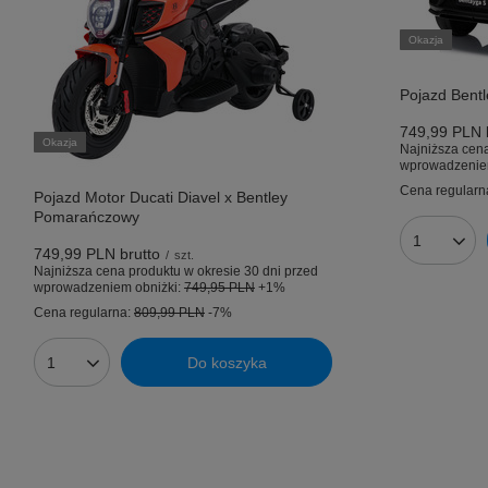
Okazja
Pojazd Bent
749,99 PLN
Okazja
Najniższa cena
wprowadzenie
Cena regularn
Pojazd Motor Ducati Diavel x Bentley
Pomarańczowy
Ilość prod
749,99 PLN
brutto
/
szt.
Najniższa cena produktu w okresie 30 dni przed
wprowadzeniem obniżki:
749,95 PLN
+1%
Cena regularna:
809,99 PLN
-7%
Do koszyka
Ilość produktów