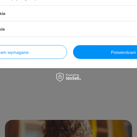
Cena regularna:
5,99 PLN
-17%
a:
84,99 PLN
-18%
kie
Do kosz
Ilość produktów
Do koszyka
uktów
kie
dzam wymagane
Potwierdzam 