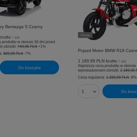
ley Bentayga S Czarny
Okazja
brutto
/
szt.
 produktu w okresie 30 dni przed
m obniżki:
749,95 PLN
+1%
Pojazd Motor BMW R18 Czer
a:
809,99 PLN
-7%
1 189,99 PLN
brutto
/
szt.
Najniższa cena produktu w okresie 
Do koszyka
uktów
wprowadzeniem obniżki:
1 189,95
Cena regularna:
1 289,99 PLN
-8%
Do kosz
Ilość produktów