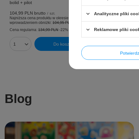
bolid + pilot
Cena regularn
104,99 PLN
brutto
Analityczne pliki coo
/
szt.
Najniższa cena produktu w okresie 30 dni przed
Ilość prod
wprowadzeniem obniżki:
104,95 PLN
+1%
Reklamowe pliki coo
Cena regularna:
134,99 PLN
-22%
Do koszyka
Ilość produktów
Potwier
Blog