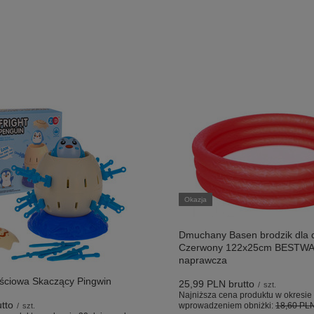
Okazja
Dmuchany Basen brodzik dla d
Czerwony 122x25cm BESTWAY
naprawcza
ściowa Skaczący Pingwin
25,99 PLN
brutto
/
szt.
Najniższa cena produktu w okresie 
tto
wprowadzeniem obniżki:
18,60 PL
/
szt.