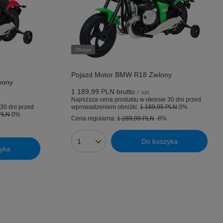
Okazja
Pojazd Motor BMW R18 Zielony
wony
1 189,99 PLN
brutto
/
szt.
Najniższa cena produktu w okresie 30 dni przed
30 dni przed
wprowadzeniem obniżki:
1 189,95 PLN
0%
 PLN
0%
Cena regularna:
1 289,99 PLN
-8%
Do koszyka
Ilość produktów
yka