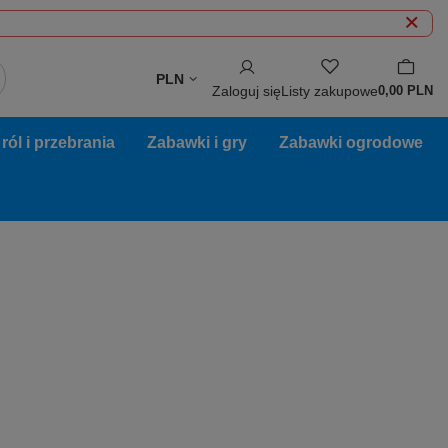
PLN
Zaloguj się
Listy zakupowe
0,00 PLN
ól i przebrania
Zabawki i gry
Zabawki ogrodowe