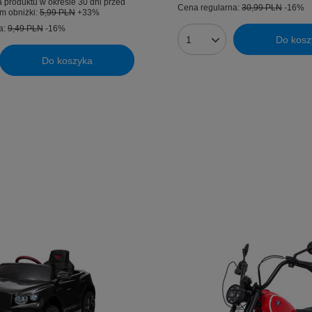
 produktu w okresie 30 dni przed
Cena regularna:
30,99 PLN
-16%
m obniżki:
5,99 PLN
+33%
a:
9,49 PLN
-16%
Do kosz
Ilość produktów
Do koszyka
uktów