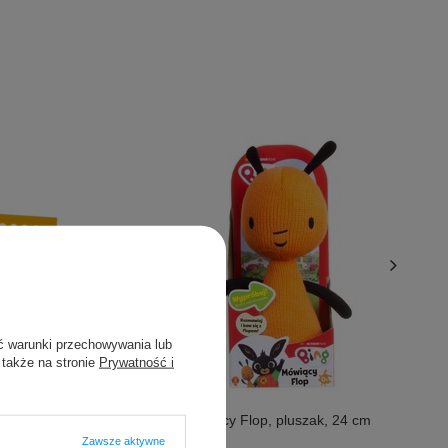
ć warunki przechowywania lub
ie Kaczka
 także na stronie
Prywatność i
Okazja
30 dni przed
BING Mówiący Flop, pluszak, 24 cm
+1%
Zawsze aktywne