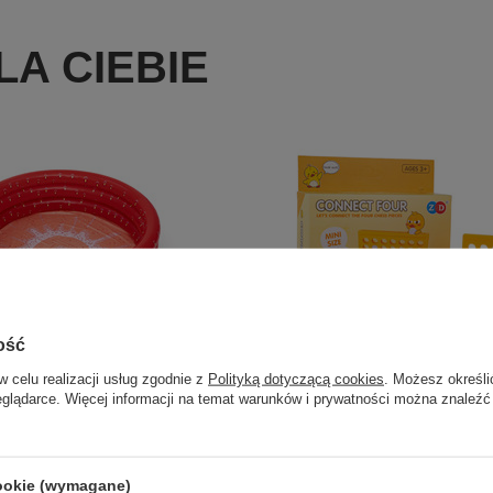
A CIEBIE
ość
Okazja
 Truskawka dla dzieci 2+
w celu realizacji usług zgodnie z
Polityką dotyczącą cookies
. Możesz określi
8x38cm BESTWAY + Łatka
Gra Zręcznościowa 4 w Rzędz
eglądarce. Więcej informacji na temat warunków i prywatności można znaleźć
4,99 PLN
brutto
/
szt.
utto
/
szt.
Najniższa cena produktu w okresie 
 produktu w okresie 30 dni przed
wprowadzeniem obniżki:
4,95 PLN
m obniżki:
77,99 PLN
-10%
cookie (wymagane)