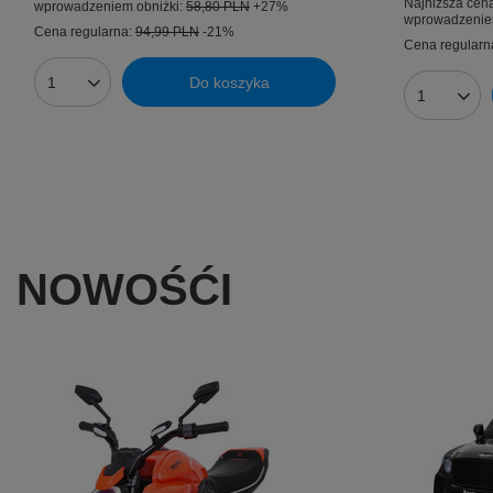
Najniższa cena
wprowadzeniem obniżki:
58,80 PLN
+27%
wprowadzenie
Cena regularna:
94,99 PLN
-21%
Cena regularn
Do koszyka
Ilość produktów
Ilość prod
NOWOŚĆI