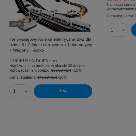
Najniższa cena p
wprowadzeniem o
Cena regularna:
Okazja
Ilość produk
Tor wyścigowy Kolejka elektryczna 2w1 dla
dzieci 6+ Zdalnie sterowane + Lokomotywy
+ Wagony + Autko
119,99 PLN
brutto
/
szt.
Najniższa cena produktu w okresie 30 dni przed
wprowadzeniem obniżki:
108,68 PLN
+10%
Cena regularna:
149,99 PLN
-20%
Ilość produktów