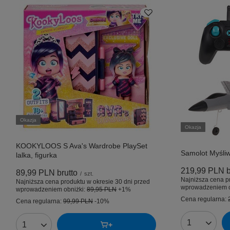
Okazja
Okazja
KOOKYLOOS S Ava's Wardrobe PlaySet
Samolot Myśli
lalka, figurka
219,99 PLN
b
89,99 PLN
brutto
/
szt.
Najniższa cena p
Najniższa cena produktu w okresie 30 dni przed
wprowadzeniem o
wprowadzeniem obniżki:
89,95 PLN
+1%
Cena regularna:
Cena regularna:
99,99 PLN
-10%
Ilość produk
Ilość produktów