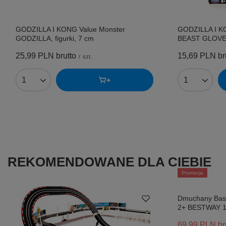
GODZILLA I KONG Value Monster
GODZILLA I K
GODZILLA, figurki, 7 cm
BEAST GLOVE, 
25,99 PLN
brutto
15,69 PLN
br
/
szt.
Ilość produktów
Ilość produk
REKOMENDOWANE DLA CIEBIE
Promocja
Dmuchany Basen
2+ BESTWAY 
69,99 PLN
br