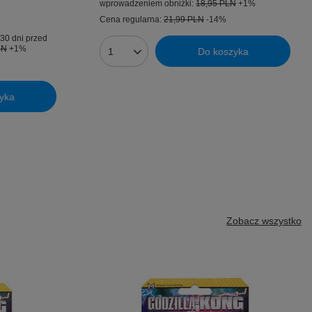
wprowadzeniem obniżki:
18,95 PLN
+1%
Cena regularna:
21,99 PLN
-14%
30 dni przed
LN
+1%
Do koszyka
Ilość produktów
yka
Zobacz wszystko