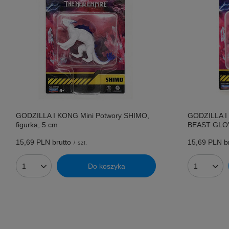
GODZILLA I KONG Mini Potwory SHIMO,
GODZILLA I
figurka, 5 cm
BEAST GLOVE
15,69 PLN
brutto
15,69 PLN
br
/
szt.
Do koszyka
Ilość produktów
Ilość prod