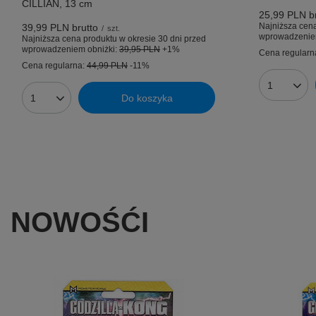
CILLIAN, 13 cm
25,99 PLN
br
Najniższa cena
39,99 PLN
brutto
/
szt.
wprowadzenie
Najniższa cena produktu w okresie 30 dni przed
wprowadzeniem obniżki:
39,95 PLN
+1%
Cena regularn
Cena regularna:
44,99 PLN
-11%
Ilość prod
Do koszyka
Ilość produktów
NOWOŚĆI