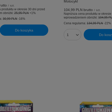
Motocykl
utto
/
szt.
 produktu w okresie 30 dni przed
104,99 PLN
brutto
/
szt.
m obniżki:
25,95 PLN
+1%
Najniższa cena produktu w okresie 
wprowadzeniem obniżki:
104,95 P
a:
30,99 PLN
-16%
Cena regularna:
134,99 PLN
-22%
Do koszyka
uktów
Do kosz
Ilość produktów