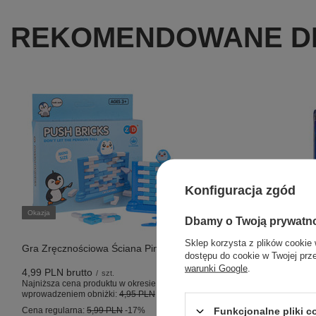
REKOMENDOWANE DL
Konfiguracja zgód
Okazja
Dbamy o Twoją prywatn
Sklep korzysta z plików cookie 
Gra Zręcznościowa Ściana Pingwin
dostępu do cookie w Twojej prz
warunki Google
.
4,99 PLN
brutto
/
szt.
Najniższa cena produktu w okresie 30 dni przed
MIRACULOU
wprowadzeniem obniżki:
4,95 PLN
+1%
KOT Linia fi
Funkcjonalne pliki 
Cena regularna:
5,99 PLN
-17%