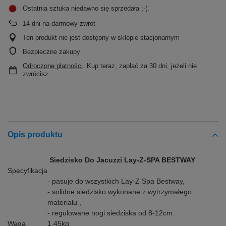
Ostatnia sztuka niedawno się sprzedała ;-(
14
dni na darmowy zwrot
Ten produkt nie jest dostępny w sklepie stacjonarnym
Bezpieczne zakupy
Odroczone płatności
. Kup teraz, zapłać za 30 dni, jeżeli nie
zwrócisz
Opis produktu
Siedzisko Do Jacuzzi Lay-Z-SPA BESTWAY
Specyfikacja
- pasuje do wszystkich Lay-Z Spa Bestway,
- solidne siedzisko wykonane z wytrzymałego
materiału ,
- regulowane nogi siedziska od 8-12cm.
Waga
1,45kg