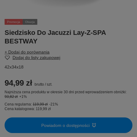
Promocja
Okazja
Siedzisko Do Jacuzzi Lay-Z-SPA
BESTWAY
+ Dodaj do porównania
Dodaj do listy zakupowej
42x34x18
94,99 zł
brutto
/
szt.
Najniższa cena produktu w okresie 30 dni przed wprowadzeniem obniżki:
93,82 zł
+1%
Cena regularna:
119,99 zł
-21%
Cena katalogowa:
119,99 zł
Powiadom o dostępności