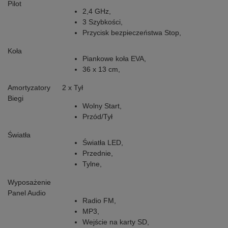
Pilot
2,4 GHz,
3 Szybkości,
Przycisk bezpieczeństwa Stop,
Koła
Piankowe koła EVA,
36 x 13 cm,
Amortyzatory
2 x Tył
Biegi
Wolny Start,
Przód/Tył
Światła
Światła LED,
Przednie,
Tylne,
Wyposażenie
Panel Audio
Radio FM,
MP3,
Wejście na karty SD,