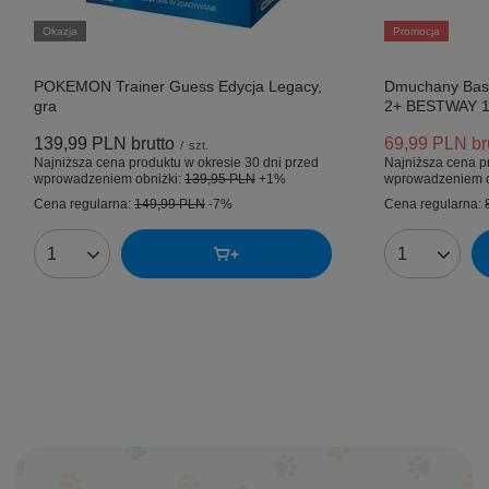
Okazja
Promocja
POKEMON Trainer Guess Edycja Legacy,
Dmuchany Basen
gra
2+ BESTWAY 
139,99 PLN
brutto
69,99 PLN
br
/
szt.
Najniższa cena produktu w okresie 30 dni przed
Najniższa cena p
wprowadzeniem obniżki:
139,95 PLN
+1%
wprowadzeniem o
Cena regularna:
149,99 PLN
-7%
Cena regularna:
Ilość produktów
Ilość produk