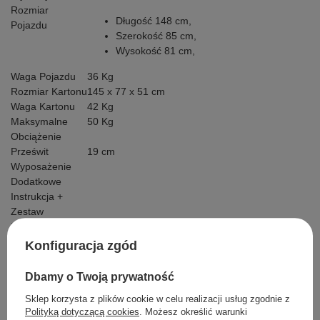
Rozmiar
Długość 148 cm,
Pojazdu
Szerokość 85 cm,
Wysokość 81 cm,
Waga Pojazdu
36 Kg
Rozmiar Kartonu
145 x 77 x 51 cm
Waga Kartonu
42 Kg
Maksymalne
50 Kg
Obciążenie
Prześwit
19 cm
Wyposażenie
Dodatkowe
Instrukcja +
Zestaw
Montażowy
Ładowarka -
Konfiguracja zgód
Kabel MiniJack
Dbamy o Twoją prywatność
Sklep korzysta z plików cookie w celu realizacji usług zgodnie z
Polityką dotyczącą cookies
. Możesz określić warunki