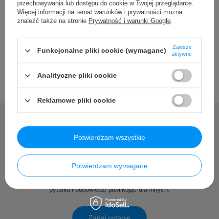
Szczegółowe dane
przechowywania lub dostępu do cookie w Twojej przeglądarce.
Więcej informacji na temat warunków i prywatności można
znaleźć także na stronie
Prywatność i warunki Google
.
Opinie
Zawsze
Funkcjonalne pliki cookie (wymagane)
aktywne
Analityczne pliki cookie
Reklamowe pliki cookie
Potwierdzam wszystkie
Potrzebujesz pomocy? Masz
pytania?
Potwierdzam wymagane
Zadaj pytanie a my odpowiemy niezwłocznie, najciekawsze
pytania i odpowiedzi publikując dla innych.
Zadaj pytanie