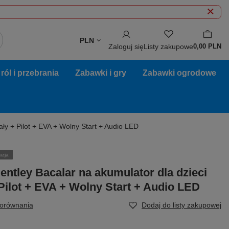
PLN
Zaloguj się
Listy zakupowe
0,00 PLN
ól i przebrania
Zabawki i gry
Zabawki ogrodowe
ały + Pilot + EVA + Wolny Start + Audio LED
azja
entley Bacalar na akumulator dla dzieci
 Pilot + EVA + Wolny Start + Audio LED
porównania
Dodaj do listy zakupowej