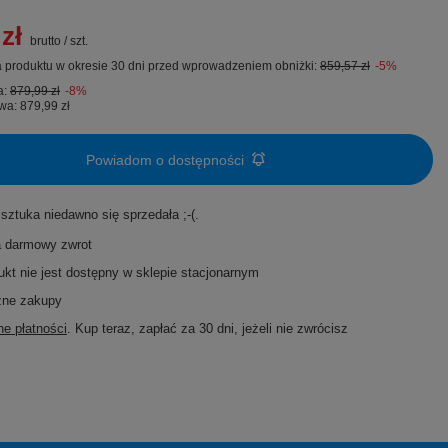
zł
brutto
/
szt.
 produktu w okresie 30 dni przed wprowadzeniem obniżki:
859,57 zł
-5%
a:
879,99 zł
-8%
wa:
879,99 zł
Powiadom o dostępności
 sztuka niedawno się sprzedała ;-(
a darmowy zwrot
ukt nie jest dostępny w sklepie stacjonarnym
zne zakupy
e płatności
. Kup teraz, zapłać za 30 dni, jeżeli nie zwrócisz