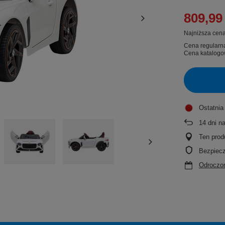
809,99 
Najniższa cena
Cena regularn
Cena katalogo
Ostatnia
14
dni n
Ten prod
Bezpiec
Odroczon