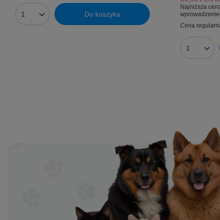
Najniższa cena
Do koszyka
wprowadzenie
Ilość produktów
Cena regularn
Ilość prod