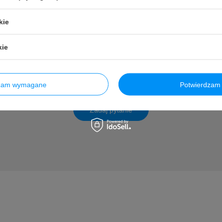
kie
kie
Potrzebujesz pomocy? Masz pytania
ie a my odpowiemy niezwłocznie, najciekawsze pytania i odpowiedzi pu
innych.
dzam wymagane
Potwierdzam 
Zadaj pytanie