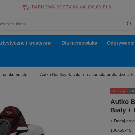
DARMOWA DOSTAWA
od 100,00 PLN
rtystyczne i kreatywne
Dla niemowlaka
Odgrywanie r
 na akumulator
Autko Bentley Bacalar na akumulator dla dzieci Bi
Promocja
Ok
Autko B
Biały +
+ Dodaj do 
108x65x45