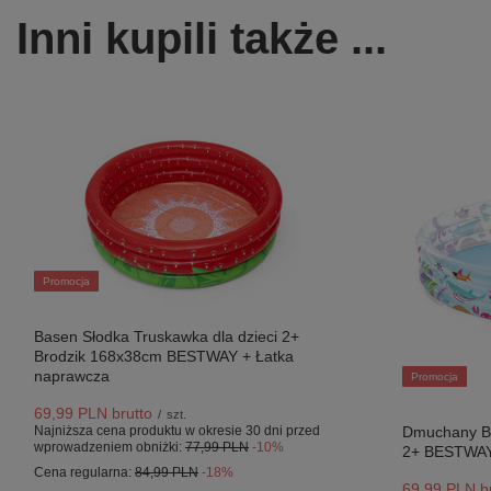
Inni kupili także ...
Promocja
Basen Słodka Truskawka dla dzieci 2+
Brodzik 168x38cm BESTWAY + Łatka
naprawcza
Promocja
69,99 PLN
brutto
/
szt.
Najniższa cena produktu w okresie 30 dni przed
Dmuchany Bas
wprowadzeniem obniżki:
77,99 PLN
-10%
2+ BESTWA
Cena regularna:
84,99 PLN
-18%
69,99 PLN
br