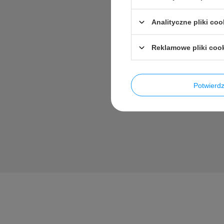
Analityczne pliki coo
Reklamowe pliki coo
Zadaj pytan
Potwier