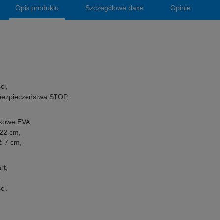
Opis produktu
Szczegółowe dane
Opinie
ci,
 bezpieczeństwa STOP,
nkowe EVA,
 22 cm,
ć 7 cm,
rt,
,
ci.