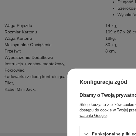
Długość 
Szerokoś
Wysokość
Waga Pojazdu
14 kg,
Rozmiar Kartonu
109 x 57 x 28 c
Waga Kartonu
18kg,
Maksymalne Obciążenie
30 kg,
Prześwit
8 cm,
Wyposażenie Dodatkowe
Instrukcja + zestaw montażowy,
Pokrowiec,
Ładowarka z diodą kontrolującą naładowanie baterii
Konfiguracja zgód
Pilot,
Kabel Mini Jack.
Dbamy o Twoją prywatn
Sklep korzysta z plików cookie 
dostępu do cookie w Twojej prz
warunki Google
.
Funkcjonalne pliki 