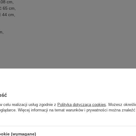
108 cm,
ć 65 cm,
 44 cm,
m,
ość
w celu realizacji usług zgodnie z
Polityką dotyczącą cookies
. Możesz określi
eglądarce. Więcej informacji na temat warunków i prywatności można znaleźć
cookie (wymagane)