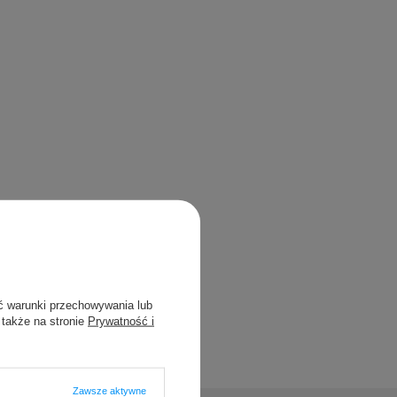
ć warunki przechowywania lub
 także na stronie
Prywatność i
Zawsze aktywne