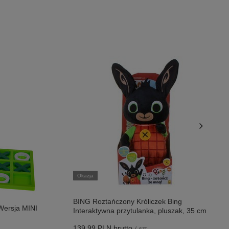
Okazja
BING Roztańczony Króliczek Bing
Wersja MINI
Interaktywna przytulanka, pluszak, 35 cm
139,99 PLN
brutto
/
szt.