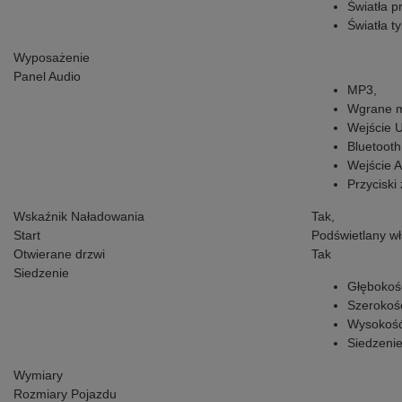
Światła p
Światła ty
Wyposażenie
Panel Audio
MP3,
Wgrane m
Wejście 
Bluetooth
Wejście 
Przyciski
Wskaźnik Naładowania
Tak,
Start
Podświetlany wł
Otwierane drzwi
Tak
Siedzenie
Głębokoś
Szerokoś
Wysokość
Siedzenie
Wymiary
Rozmiary Pojazdu