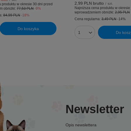
2,99 PLN
brutto
/
szt.
 produktu w okresie 30 dni przed
Najniższa cena produktu w okresie 
m obniżki:
77,53 PLN
-9%
wprowadzeniem obniżki:
2,95 PLN
a:
84,99 PLN
-18%
Cena regularna:
3,49 PLN
-14%
Do koszyka
uktów
Do kosz
Ilość produktów
Newsletter
Opis newslettera