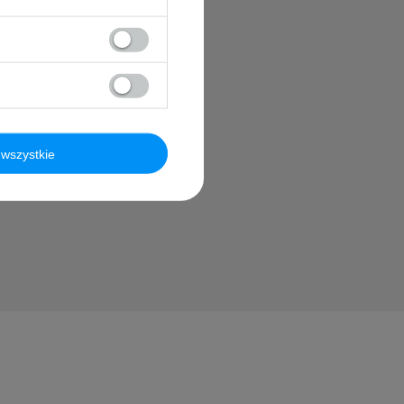
?
blikując dla
wszystkie