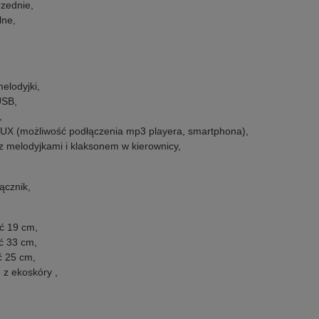
rzednie,
lne,
elodyjki,
USB,
,
AUX (możliwość podłączenia mp3 playera, smartphona),
 z melodyjkami i klaksonem w kierownicy,
ącznik,
ć 19 cm,
ć 33 cm,
 25 cm,
 z ekoskóry ,