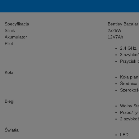
Specyfikacja
Bentley Bacalar
Silnik
2x25W
Akumulator
12V7Ah
Pilot
2.4 GHz,
3 szybkoś
Przycisk
Koła
Koła pia
Średnica
Szerokoś
Biegi
Wolny Sta
Przód/Tył
2 szybkoś
Światła
LED,