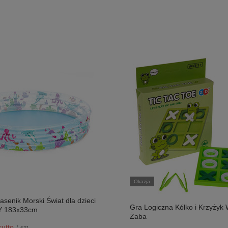
Okazja
enik Morski Świat dla dzieci
Gra Logiczna Kółko i Krzyżyk 
Y 183x33cm
Żaba
utto
/
szt.