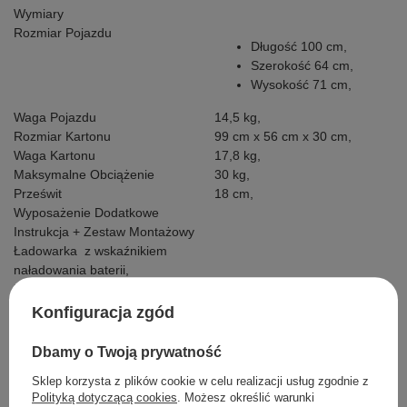
Wymiary
Rozmiar Pojazdu
Długość 100 cm,
Szerokość 64 cm,
Wysokość 71 cm,
Waga Pojazdu
14,5 kg,
Rozmiar Kartonu
99 cm x 56 cm x 30 cm,
Waga Kartonu
17,8 kg,
Maksymalne Obciążenie
30 kg,
Prześwit
18 cm,
Wyposażenie Dodatkowe
Instrukcja + Zestaw Montażowy
Ładowarka z wskaźnikiem
naładowania baterii,
Kabel Mini Jack
Pokrowiec,
Konfiguracja zgód
Pilot R/C,
Dbamy o Twoją prywatność
Sklep korzysta z plików cookie w celu realizacji usług zgodnie z
Polityką dotyczącą cookies
. Możesz określić warunki