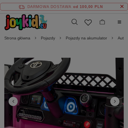
DARMOWA DOSTAWA
od 100,00 PLN
Strona główna
Pojazdy
Pojazdy na akumulator
Auta 