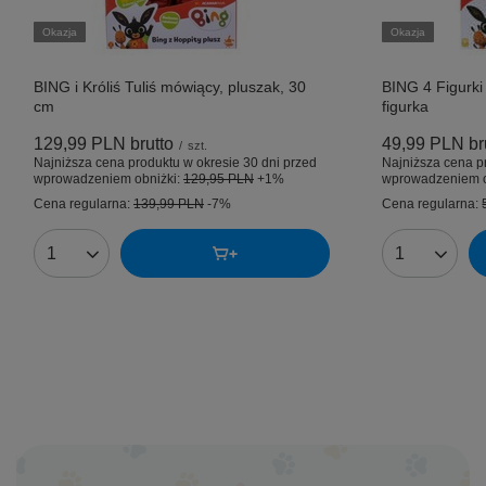
Okazja
Okazja
BING i Króliś Tuliś mówiący, pluszak, 30
BING 4 Figurki
cm
figurka
129,99 PLN
brutto
49,99 PLN
br
/
szt.
Najniższa cena produktu w okresie 30 dni przed
Najniższa cena p
wprowadzeniem obniżki:
129,95 PLN
+1%
wprowadzeniem o
Cena regularna:
139,99 PLN
-7%
Cena regularna:
Ilość produktów
Ilość produk