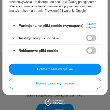
Szczegółowe dane
przechowywania lub dostępu do cookie w Twojej przeglądarce.
Więcej informacji na temat warunków i prywatności można
znaleźć także na stronie
Prywatność i warunki Google
.
Opinie
Zawsze
Funkcjonalne pliki cookie (wymagane)
aktywne
Analityczne pliki cookie
Reklamowe pliki cookie
Potwierdzam wszystkie
Potrzebujesz pomocy? Masz
pytania?
Potwierdzam wymagane
Zadaj pytanie a my odpowiemy niezwłocznie, najciekawsze
pytania i odpowiedzi publikując dla innych.
Zadaj pytanie