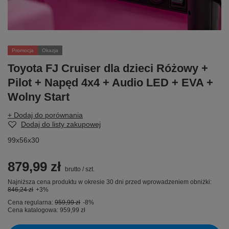
Promocja
Okazja
Toyota FJ Cruiser dla dzieci Różowy +
Pilot + Napęd 4x4 + Audio LED + EVA +
Wolny Start
+ Dodaj do porównania
Dodaj do listy zakupowej
99x56x30
879,99 zł
brutto
/
szt.
Najniższa cena produktu w okresie 30 dni przed wprowadzeniem obniżki:
846,24 zł
+3%
Cena regularna:
959,99 zł
-8%
Cena katalogowa:
959,99 zł