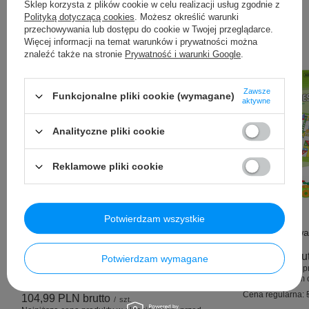
Sklep korzysta z plików cookie w celu realizacji usług zgodnie z
Polityką dotyczącą cookies
. Możesz określić warunki
Inni kupili także ...
przechowywania lub dostępu do cookie w Twojej przeglądarce.
Więcej informacji na temat warunków i prywatności można
znaleźć także na stronie
Prywatność i warunki Google
.
Zawsze
Funkcjonalne pliki cookie (wymagane)
aktywne
Analityczne pliki cookie
Reklamowe pliki cookie
Okazja
Potwierdzam wszystkie
Okazja
Gra Planszow
4,99 PLN
bru
Potwierdzam wymagane
Zestaw Małego Mechanika Warsztat
Najniższa cena p
Motocykl
wprowadzeniem o
Cena regularna:
104,99 PLN
brutto
/
szt.