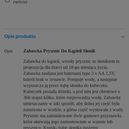
zwrócisz
Opis produktu
Zabawka Prysznic Do Kąpieli Słonik
Opis
Zabawka do kąpieli, wesoły prysznic ze słonikiem to
propozycja dla dzieci od 18-go miesiąca życia.
Zabawka zasilana jest bateriami typu 3 x AA 1,5V,
baterii brak w zestawie. Pompuje wodę, a następnie
wypuszcza ją przez trąbę słonika do kubeczka.
Kubeczek posiada dziurki, a pod nim jest obrotowe o
360 stopni kółko, które rozprowadza wodę. Zabawkę
umieszczamy w taki sposób, aby dolna jej część była
zanurzona w wodzie, a górna część wystawała z wody.
Prysznic ma zainstalowane dwie gumowe przyssawki,
które ułatwiają jego zamontowanie w wannie lub
prysznicu. Kranik- trąbę słonika możemy