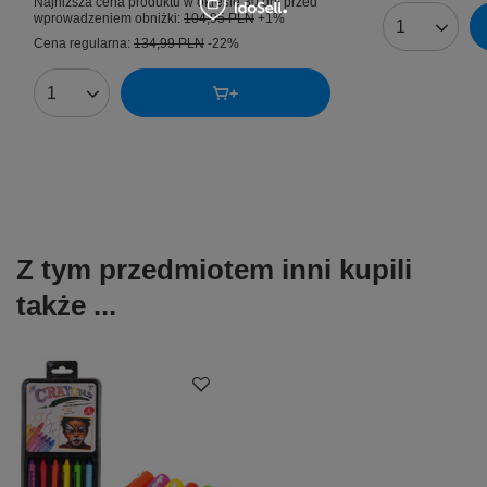
Najniższa cena produktu w okresie 30 dni przed
wprowadzeniem obniżki:
104,95 PLN
+1%
Ilość produk
Cena regularna:
134,99 PLN
-22%
Ilość produktów
Z tym przedmiotem inni kupili
także ...