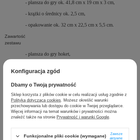
- plansza do gry ok. 41,8 cm x 19 cm x 3 cm,
- krążki o średnicy ok. 2,5 cm,
- opakowanie ok. 32 cm x 22,5 cm x 5,5 cm.
Zawartość
zestawu
- plansza do gry hoket,
- 10 krążków.
Konfiguracja zgód
Dbamy o Twoją prywatność
Szczegółowe dane
Sklep korzysta z plików cookie w celu realizacji usług zgodnie z
Polityką dotyczącą cookies
. Możesz określić warunki
przechowywania lub dostępu do cookie w Twojej przeglądarce.
Opinie
Więcej informacji na temat warunków i prywatności można
znaleźć także na stronie
Prywatność i warunki Google
.
Zawsze
Funkcjonalne pliki cookie (wymagane)
aktywne