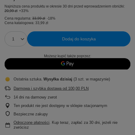
Najniższa cena produktu w okresie 30 dni przed wprowadzeniem obniżki:
20,99 zł
+33%
Cena regularna:
33,99 zł
-18%
Cena katalogowa:
33,99 zł
Dodaj do koszyka
Możesz kupić także poprzez:
Ostatnia sztuka
Wysyłka
dzisiaj
(3 szt. w magazynie)
Darmowa i szybka dostawa
od
100,00 PLN
14
dni na darmowy zwrot
Ten produkt nie jest dostępny w sklepie stacjonarnym
Bezpieczne zakupy
Odroczone płatności
. Kup teraz, zapłać za 30 dni, jeżeli nie
zwrócisz