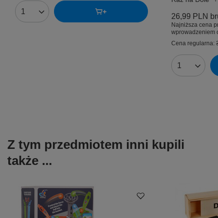
Ilość produktów
26,99 PLN
br
Najniższa cena p
wprowadzeniem o
Cena regularna:
Ilość produk
Z tym przedmiotem inni kupili
także ...