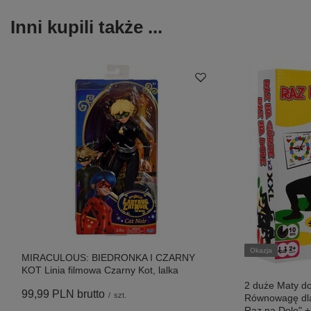
Inni kupili także ...
Okazja
MIRACULOUS: BIEDRONKA I CZARNY
KOT Linia filmowa Czarny Kot, lalka
2 duże Maty do
99,99 PLN
brutto
/
szt.
Równowagę dla
Raz na Dole" +