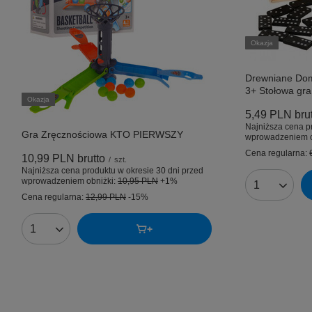
Okazja
Drewniane Domi
3+ Stołowa gr
Okazja
5,49 PLN
bru
Najniższa cena p
Gra Zręcznościowa KTO PIERWSZY
wprowadzeniem o
Cena regularna:
10,99 PLN
brutto
/
szt.
Najniższa cena produktu w okresie 30 dni przed
wprowadzeniem obniżki:
10,95 PLN
+1%
Ilość produk
Cena regularna:
12,99 PLN
-15%
Ilość produktów