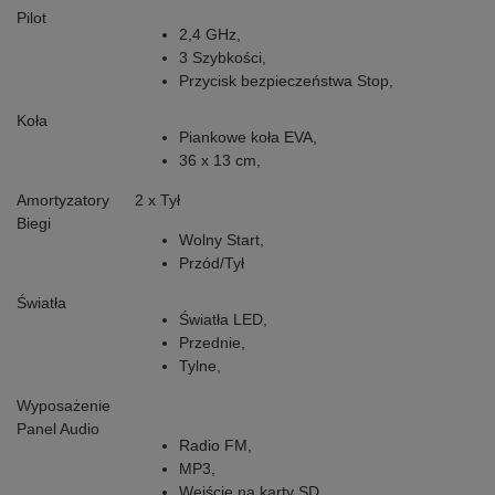
Pilot
2,4 GHz,
3 Szybkości,
Przycisk bezpieczeństwa Stop,
Koła
Piankowe koła EVA,
36 x 13 cm,
Amortyzatory
2 x Tył
Biegi
Wolny Start,
Przód/Tył
Światła
Światła LED,
Przednie,
Tylne,
Wyposażenie
Panel Audio
Radio FM,
MP3,
Wejście na karty SD,