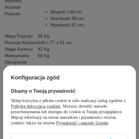
Wymiary
Rozmiar
Długość 148 cm,
Pojazdu
Szerokość 85 cm,
Wysokość 81 cm,
Waga Pojazdu
36 Kg
Rozmiar Kartonu
145 x 77 x 51 cm
Waga Kartonu
42 Kg
Maksymalne
50 Kg
Obciążenie
Prześwit
19 cm
Wyposażenie
Konfiguracja zgód
Dodatkowe
Instrukcja +
Dbamy o Twoją prywatność
Zestaw
Sklep korzysta z plików cookie w celu realizacji usług zgodnie z
Montażowy
Polityką dotyczącą cookies
. Możesz określić warunki
Ładowarka -
przechowywania lub dostępu do cookie w Twojej przeglądarce.
Kabel MiniJack
Więcej informacji na temat warunków i prywatności można
znaleźć także na stronie
Prywatność i warunki Google
.