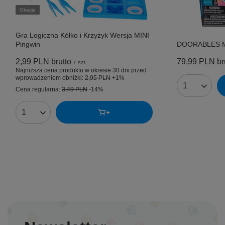
Okazja
Gra Logiczna Kółko i Krzyżyk Wersja MINI
Pingwin
DOORABLES Mult
2,99 PLN
brutto
79,99 PLN
br
/
szt.
Najniższa cena produktu w okresie 30 dni przed
wprowadzeniem obniżki:
2,95 PLN
+1%
Ilość produk
Cena regularna:
3,49 PLN
-14%
Ilość produktów