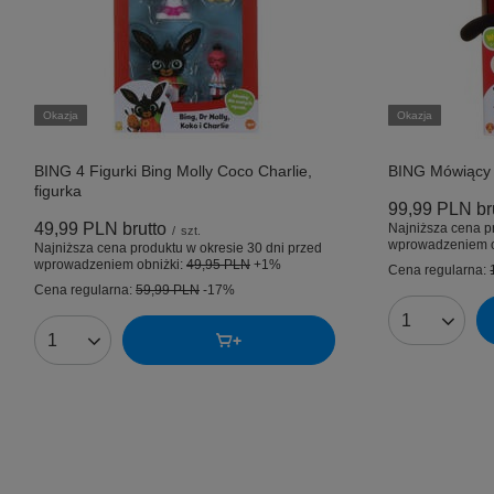
Okazja
Okazja
BING 4 Figurki Bing Molly Coco Charlie,
BING Mówiący 
figurka
99,99 PLN
br
49,99 PLN
brutto
Najniższa cena p
/
szt.
wprowadzeniem o
Najniższa cena produktu w okresie 30 dni przed
wprowadzeniem obniżki:
49,95 PLN
+1%
Cena regularna:
Cena regularna:
59,99 PLN
-17%
Ilość produk
Ilość produktów