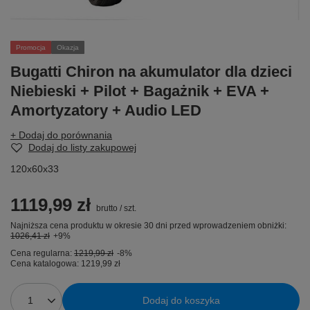
Promocja
Okazja
Bugatti Chiron na akumulator dla dzieci
Niebieski + Pilot + Bagażnik + EVA +
Amortyzatory + Audio LED
+ Dodaj do porównania
Dodaj do listy zakupowej
120x60x33
1119,99 zł
brutto
/
szt.
Najniższa cena produktu w okresie 30 dni przed wprowadzeniem obniżki:
1026,41 zł
+9%
Cena regularna:
1219,99 zł
-8%
Cena katalogowa:
1219,99 zł
Dodaj do koszyka