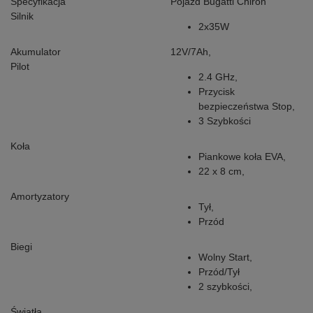
Specyfikacja
Pojazd Bugatti Chiron
Silnik
2x35W
Akumulator
12V/7Ah,
Pilot
2.4 GHz,
Przycisk
bezpieczeństwa Stop,
3 Szybkości
Koła
Piankowe koła EVA,
22 x 8 cm,
Amortyzatory
Tył,
Przód
Biegi
Wolny Start,
Przód/Tył
2 szybkości,
Światła