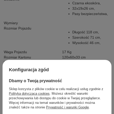
Czarna ekoskóra,
32x19x26 cm,
Pasy bezpieczeństwa,
Wymiary
Rozmiar Pojazdu
Długość 118 cm,
Szerokość 71 cm,
Wysokość 46 cm,
Waga Pojazdu
17 Kg
Rozmiar Kartonu
120x60x33 cm
Waga Kartonu
21 Kg
Maksymalne Obciążenie
30 Kg
Konfiguracja zgód
Prześwit
9 cm
Wyposażenie Dodatkowe
Dbamy o Twoją prywatność
Instrukcja + Zestaw Montażowy
Sklep korzysta z plików cookie w celu realizacji usług zgodnie z
Ładowarka z diodą kontrolującą
Polityką dotyczącą cookies
. Możesz określić warunki
poziom naładowania baterii,
przechowywania lub dostępu do cookie w Twojej przeglądarce.
Pokrowiec Na Pojazd
Więcej informacji na temat warunków i prywatności można
Kabel Mini Jack
znaleźć także na stronie
Prywatność i warunki Google
.
Pilot R/C.