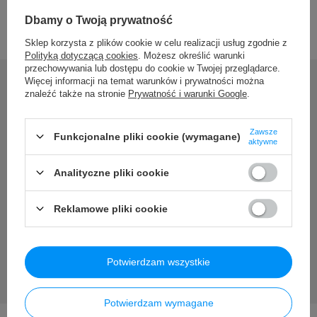
Dbamy o Twoją prywatność
Sklep korzysta z plików cookie w celu realizacji usług zgodnie z
Polityką dotyczącą cookies
. Możesz określić warunki
przechowywania lub dostępu do cookie w Twojej przeglądarce.
Więcej informacji na temat warunków i prywatności można
znaleźć także na stronie
Prywatność i warunki Google
.
Potrzebujesz pomocy? Masz
Zawsze
Funkcjonalne pliki cookie (wymagane)
pytania?
aktywne
Analityczne pliki cookie
Zadaj pytanie a my odpowiemy niezwłocznie, najciekawsze
pytania i odpowiedzi publikując dla innych.
Reklamowe pliki cookie
Zadaj pytanie
Potwierdzam wszystkie
Potwierdzam wymagane