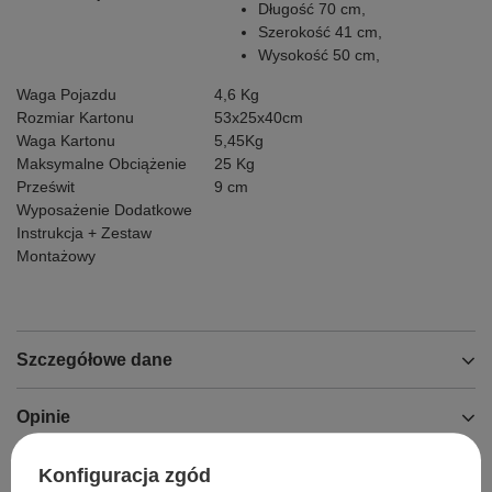
Długość 70 cm,
Szerokość 41 cm,
Wysokość 50 cm,
Waga Pojazdu
4,6 Kg
Rozmiar Kartonu
53x25x40cm
Waga Kartonu
5,45Kg
Maksymalne Obciążenie
25 Kg
Prześwit
9 cm
Wyposażenie Dodatkowe
Instrukcja + Zestaw
Montażowy
Szczegółowe dane
Opinie
Konfiguracja zgód