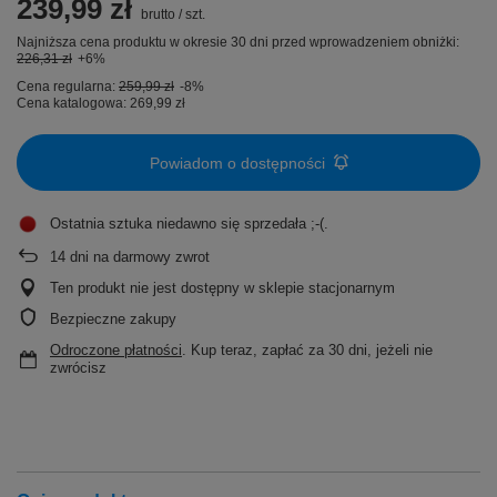
239,99 zł
brutto
/
szt.
Najniższa cena produktu w okresie 30 dni przed wprowadzeniem obniżki:
226,31 zł
+6%
Cena regularna:
259,99 zł
-8%
Cena katalogowa:
269,99 zł
Powiadom o dostępności
Ostatnia sztuka niedawno się sprzedała ;-(
14
dni na darmowy zwrot
Ten produkt nie jest dostępny w sklepie stacjonarnym
Bezpieczne zakupy
Odroczone płatności
. Kup teraz, zapłać za 30 dni, jeżeli nie
zwrócisz