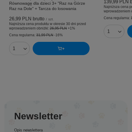
139,99 PLN
b
Równowagę dla dzieci 3+ "Raz na Górze
Najniższa cena p
Raz na Dole" + Tarcza do losowania
wprowadzeniem o
Cena regularna:
26,99 PLN
brutto
/
szt.
Najniższa cena produktu w okresie 30 dni przed
wprowadzeniem obniżki:
26,95 PLN
+1%
Ilość produk
Cena regularna:
31,99 PLN
-16%
Ilość produktów
Newsletter
Opis newslettera