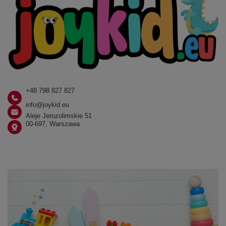
+48 798 827 827
info@joykid.eu
Aleje Jerozolimskie 51
00-697, Warszawa